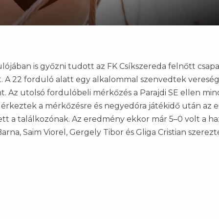
ójában is győzni tudott az FK Csíkszereda felnőtt csapa
. A 22 forduló alatt egy alkalommal szenvedtek vereség
t. Az utolsó fordulóbeli mérkőzés a Parajdi SE ellen mi
l érkeztek a mérkőzésre és negyedóra játékidő után az e
tett a találkozónak. Az eredmény ekkor már 5–0 volt a ha
Barna, Saim Viorel, Gergely Tibor és Gliga Cristian szerezt