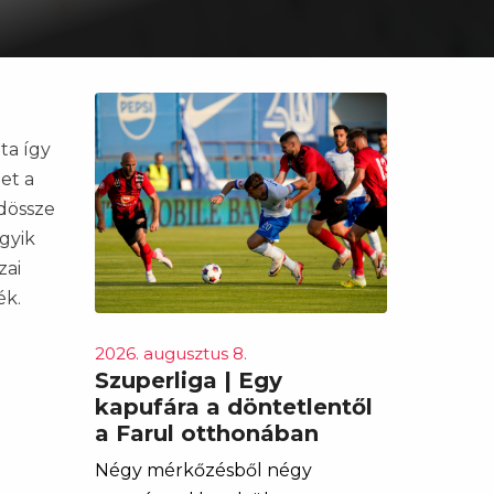
ta így
et a
ndössze
gyik
zai
ék.
2026. augusztus 8.
Szuperliga | Egy
kapufára a döntetlentől
a Farul otthonában
Négy mérkőzésből négy