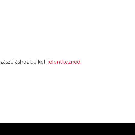
ozzászóláshoz be kell
jelentkezned
.