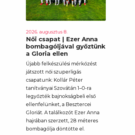
2026. augusztus 8.
Női csapat | Ezer Anna
bombagóljával győztünk
a Gloria ellen
Újabb felkészülési mérkőzést
játszott női szuperligás
csapatunk: Kollár Péter
tanítványai Szovátán 1–0-ra
legyőzték bajnokságbeli első
ellenfelünket, a Besztercei
Gloriát. A találkozót Ezer Anna
hajrában szerzett, 28 méteres
bombagólja döntötte el.