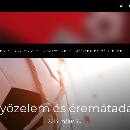
REK
GALÉRIA
CSAPATOK
JEGYEK ÉS BÉRLETEK
yőzelem és éremátad
2014. május 30.