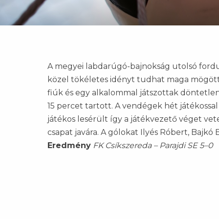
A megyei labdarúgó-bajnokság utolsó fordul
közel tökéletes idényt tudhat maga mögött
fiúk és egy alkalommal játszottak döntetlen
15 percet tartott. A vendégek hét játékossa
játékos lesérült így a játékvezető véget ve
csapat javára. A gólokat Ilyés Róbert, Bajkó 
Eredmény
FK Csíkszereda – Parajdi SE 5–0