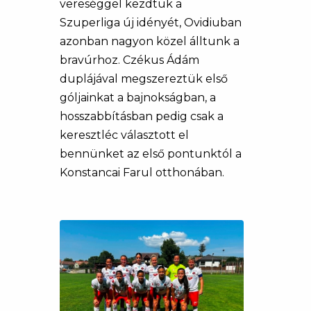
vereséggel kezdtük a
Szuperliga új idényét, Ovidiuban
azonban nagyon közel álltunk a
bravúrhoz. Czékus Ádám
duplájával megszereztük első
góljainkat a bajnokságban, a
hosszabbításban pedig csak a
keresztléc választott el
bennünket az első pontunktól a
Konstancai Farul otthonában.