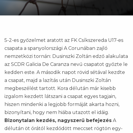
5-2-es győzelmet aratott az FK Csíkszereda U17-es
csapata a spanyolországi A Corunában zajló
nemzetközi tornán: Dusinszki Zoltán edző alakulata
az SCDR Galicia De Caranza nevű csapatot győzte le
kedden este. A második napot rövid sétával kezdte
a csapat, majd a lazítás után Dusinszki Zoltán
megbeszélést tartott. Kora délután már kisebb
izgalom kezdett látszani a csapat egyes tagjain,
hiszen mindenki a legjobb formáját akarta hozni,
bizonyítani, hogy nem hiába utazott el idáig.
Bizonytalan kezdés, nagyszerű befejezés
A
délután öt órától kezdődött meccset rögtön egy-