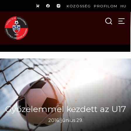
KÖZÖSSÉG
PROFILOM
HU
Győzelemmel kezdett az U17
2016. június 29.