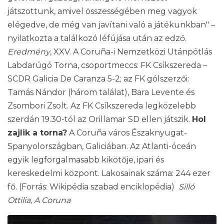
játszottunk, amivel összességében meg vagyok
elégedve, de még van javítani való a játékunkban" –
nyilatkozta a találkozó léfújása után az edző.
Eredmény
, XXV. A Coruña-i Nemzetközi Utánpótlás
Labdarúgó Torna, csoportmeccs: FK Csíkszereda –
SCDR Galicia De Caranza 5-2; az FK gólszerzői:
Tamás Nándor (három találat), Bara Levente és
Zsombori Zsolt. Az FK Csíkszereda legközelebb
szerdán 19.30-tól az Orillamar SD ellen játszik.
Hol
zajlik a torna?
A Coruña város Északnyugat-
Spanyolországban, Galiciában. Az Atlanti-óceán
egyik legforgalmasabb kikötője, ipari és
kereskedelmi központ. Lakosainak száma: 244 ezer
fő. (Forrás: Wikipédia szabad enciklopédia)
Silló
Ottilia, A Coruna