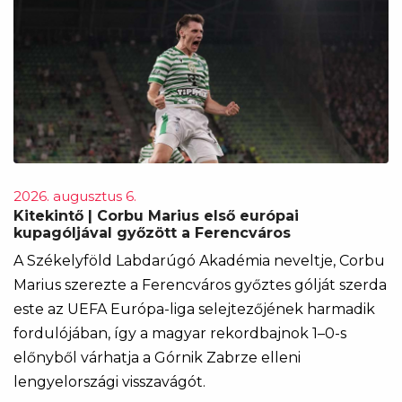
2026. augusztus 6.
Kitekintő | Corbu Marius első európai
kupagóljával győzött a Ferencváros
A Székelyföld Labdarúgó Akadémia neveltje, Corbu
Marius szerezte a Ferencváros győztes gólját szerda
este az UEFA Európa-liga selejtezőjének harmadik
fordulójában, így a magyar rekordbajnok 1–0-s
előnyből várhatja a Górnik Zabrze elleni
lengyelországi visszavágót.