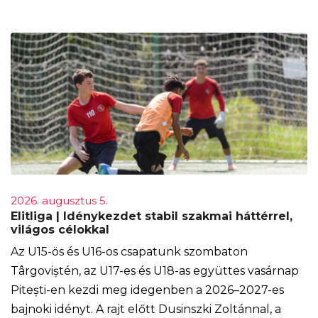
2026. augusztus 5.
Elitliga | Idénykezdet stabil szakmai háttérrel,
világos célokkal
Az U15-ös és U16-os csapatunk szombaton
Târgoviștén, az U17-es és U18-as együttes vasárnap
Pitești-en kezdi meg idegenben a 2026–2027-es
bajnoki idényt. A rajt előtt Dusinszki Zoltánnal, a