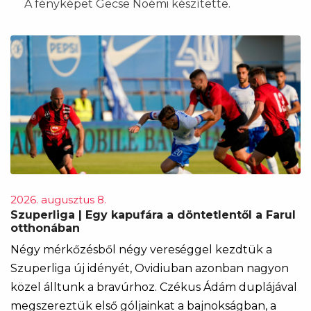
A fényképet Gecse Noémi készítette.
2026. augusztus 8.
Szuperliga | Egy kapufára a döntetlentől a Farul
otthonában
Négy mérkőzésből négy vereséggel kezdtük a
Szuperliga új idényét, Ovidiuban azonban nagyon
közel álltunk a bravúrhoz. Czékus Ádám duplájával
megszereztük első góljainkat a bajnokságban, a