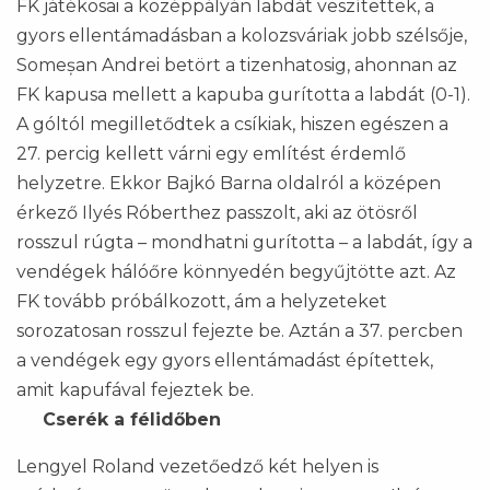
FK játékosai a középpályán labdát veszítettek, a
gyors ellentámadásban a kolozsváriak jobb szélsője,
Someșan Andrei betört a tizenhatosig, ahonnan az
FK kapusa mellett a kapuba gurította a labdát (0-1).
A góltól megilletődtek a csíkiak, hiszen egészen a
27. percig kellett várni egy említést érdemlő
helyzetre. Ekkor Bajkó Barna oldalról a középen
érkező Ilyés Róberthez passzolt, aki az ötösről
rosszul rúgta – mondhatni gurította – a labdát, így a
vendégek hálóőre könnyedén begyűjtötte azt. Az
FK tovább próbálkozott, ám a helyzeteket
sorozatosan rosszul fejezte be. Aztán a 37. percben
a vendégek egy gyors ellentámadást építettek,
amit kapufával fejeztek be.
Cserék a félidőben
Lengyel Roland vezetőedző két helyen is