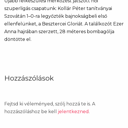
Újabb felkészülési mérkőzést játszott női
szuperligás csapatunk: Kollár Péter tanítványai
Szovátán 1–0-ra legyőzték bajnokságbeli első
ellenfelünket, a Besztercei Gloriát. A találkozót Ezer
Anna hajrában szerzett, 28 méteres bombagólja
döntötte el.
Hozzászólások
Fejtsd ki véleményed, szólj hozzá te is. A
hozzászóláshoz be kell
jelentkezned
.