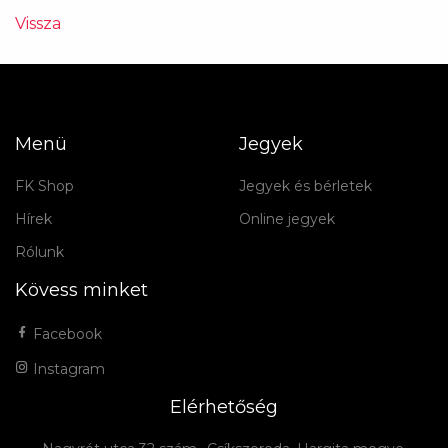
Vissza
Menü
Jegyek
FK Shop
Jegyek és bérletek
Hírek
Online jegyek
Rólunk
Kövess minket
Facebook
Instagram
Elérhetőség