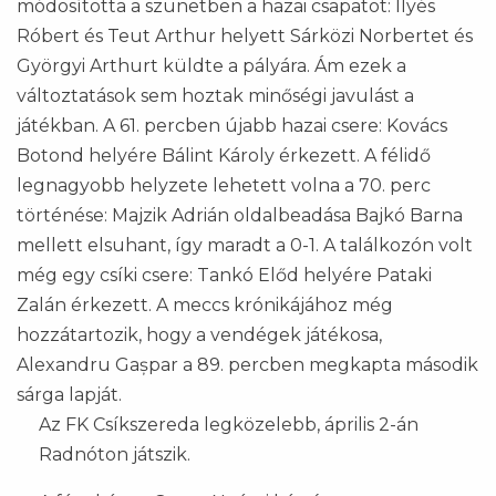
módosította a szünetben a hazai csapatot: Ilyés
Róbert és Teut Arthur helyett Sárközi Norbertet és
Györgyi Arthurt küldte a pályára. Ám ezek a
változtatások sem hoztak minőségi javulást a
játékban. A 61. percben újabb hazai csere: Kovács
Botond helyére Bálint Károly érkezett. A félidő
legnagyobb helyzete lehetett volna a 70. perc
történése: Majzik Adrián oldalbeadása Bajkó Barna
mellett elsuhant, így maradt a 0-1. A találkozón volt
még egy csíki csere: Tankó Előd helyére Pataki
Zalán érkezett. A meccs krónikájához még
hozzátartozik, hogy a vendégek játékosa,
Alexandru Gașpar a 89. percben megkapta második
sárga lapját.
Az FK Csíkszereda legközelebb, április 2-án
Radnóton játszik.