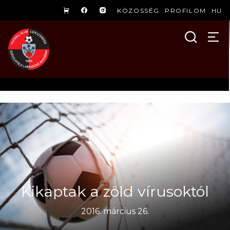
KÖZÖSSÉG
PROFILOM
HU
Kikaptak a zöld vírusoktól
2016. március 26.