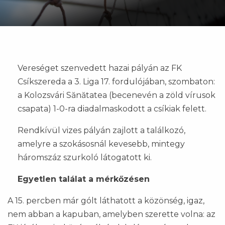
Vereséget szenvedett hazai pályán az FK
Csíkszereda a 3. Liga 17. fordulójában, szombaton:
a Kolozsvári Sănătatea (becenevén a zöld vírusok
csapata) 1-0-ra diadalmaskodott a csíkiak felett.
Rendkívül vizes pályán zajlott a találkozó,
amelyre a szokásosnál kevesebb, mintegy
háromszáz szurkoló látogatott ki.
Egyetlen találat a mérkőzésen
A 15. percben már gólt láthatott a közönség, igaz,
nem abban a kapuban, amelyben szerette volna: az