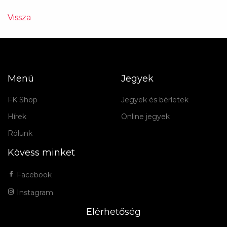
Vissza
Menü
Jegyek
FK Shop
Jegyek és bérletek
Hírek
Online jegyek
Rólunk
Kövess minket
Facebook
Instagram
Elérhetőség