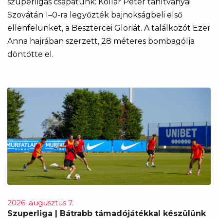
szuperligás csapatunk: Kollár Péter tanítványai
Szovátán 1–0-ra legyőzték bajnokságbeli első
ellenfelünket, a Besztercei Gloriát. A találkozót Ezer
Anna hajrában szerzett, 28 méteres bombagólja
döntötte el.
2026. augusztus 7.
Szuperliga | Bátrabb támadójátékkal készülünk