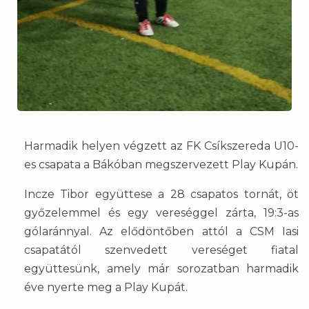
Harmadik helyen végzett az FK Csíkszereda U10-
es csapata a Bákóban megszervezett Play Kupán.
Incze Tibor együttese a 28 csapatos tornát, öt
győzelemmel és egy vereséggel zárta, 19:3-as
gólaránnyal. Az elődöntőben attól a CSM Iasi
csapatától szenvedett vereséget fiatal
együttesünk, amely már sorozatban harmadik
éve nyerte meg a Play Kupát.