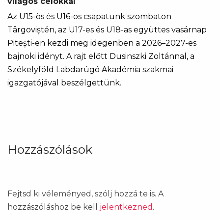
világos célokkal
Az U15-ös és U16-os csapatunk szombaton
Târgoviștén, az U17-es és U18-as együttes vasárnap
Pitești-en kezdi meg idegenben a 2026–2027-es
bajnoki idényt. A rajt előtt Dusinszki Zoltánnal, a
Székelyföld Labdarúgó Akadémia szakmai
igazgatójával beszélgettünk.
Hozzászólások
Fejtsd ki véleményed, szólj hozzá te is. A
hozzászóláshoz be kell
jelentkezned
.