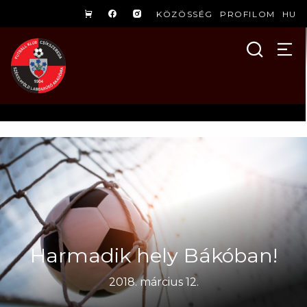
KÖZÖSSÉG
PROFILOM
HU
Harmadik hely Bákóban!
2018. március 12.