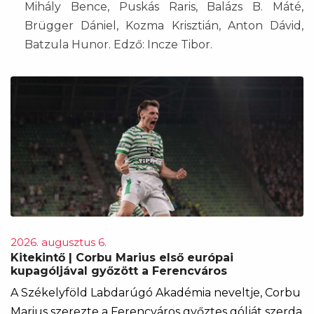
Mihály Bence, Puskás Raris, Balázs B. Máté,
Brügger Dániel, Kozma Krisztián, Anton Dávid,
Batzula Hunor. Edző: Incze Tibor.
2026. augusztus 6.
Kitekintő | Corbu Marius első európai
kupagóljával győzött a Ferencváros
A Székelyföld Labdarúgó Akadémia neveltje, Corbu
Marius szerezte a Ferencváros győztes gólját szerda