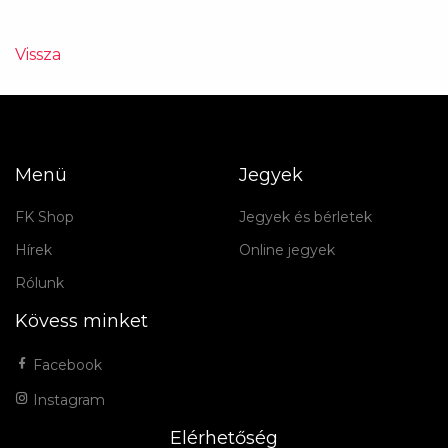
Vissza
Menü
Jegyek
FK Shop
Jegyek és bérletek
Hírek
Online jegyek
Rólunk
Kövess minket
Facebook
Instagram
Elérhetőség