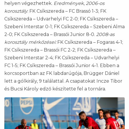
helyen végezhettek.
Eredmények, 2006-os
korosztály
: FK Csíkszereda – FC Brassó 1-3; FK
Csíkszereda – Udvarhelyi FC 2-0; FK Csíkszereda –
Szebeni Interstar 0-1; FK Csíkszereda – Szebeni Alma
2-0; FK Csíkszereda – Brassói Junior 8-0.
2008-as
korosztály mérkőzései:
FK Csíkszereda – Fogaras 4-1;
FK Csíkszereda – Brassói FC 2-2; FK Csíkszereda –
Szebeni Interstar 2-4; FK Csíkszereda – Udvarhelyi
FC 1-5; FK Csíkszereda – Brassói Junior 4-1. Ebben a
korcsoportban az FK labdarúgója, Brügger Dániel
lett a gólkirály, 9 találattal. A csapatokat Incze Tibor
és Bucsi Károly edző készítette fel a tornára.