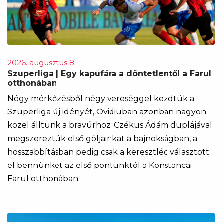
2026. augusztus 8.
Szuperliga | Egy kapufára a döntetlentől a Farul
otthonában
Négy mérkőzésből négy vereséggel kezdtük a
Szuperliga új idényét, Ovidiuban azonban nagyon
közel álltunk a bravúrhoz. Czékus Ádám duplájával
megszereztük első góljainkat a bajnokságban, a
hosszabbításban pedig csak a keresztléc választott
el bennünket az első pontunktól a Konstancai
Farul otthonában.