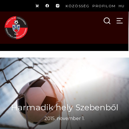
KÖZÖSSÉG
PROFILOM
HU
Harmadik hely Szebenből
2015. november 1.