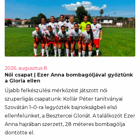
2026. augusztus 8.
Női csapat | Ezer Anna bombagóljával győztünk
a Gloria ellen
Újabb felkészülési mérkőzést játszott női
szuperligás csapatunk: Kollár Péter tanítványai
Szovátán 1–0-ra legyőzték bajnokságbeli első
ellenfelünket, a Besztercei Gloriát. A találkozót Ezer
Anna hajrában szerzett, 28 méteres bombagólja
döntötte el.