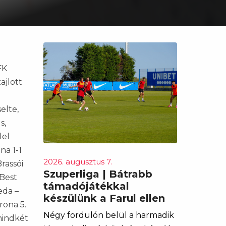
FK
ajlott
elte,
s,
lel
na 1-1
2026. augusztus 7.
Brassói
Szuperliga | Bátrabb
 Best
támadójátékkal
eda –
készülünk a Farul ellen
rona 5.
Négy fordulón belül a harmadik
mindkét