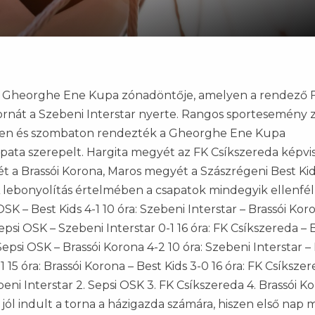
írt Gheorghe Ene Kupa zónadöntője, amelyen a rendező 
ornát a Szebeni Interstar nyerte. Rangos sportesemény z
teken és szombaton rendezték a Gheorghe Ene Kupa
ata szerepelt. Hargita megyét az FK Csíkszereda képvis
 a Brassói Korona, Maros megyét a Szászrégeni Best Kid
 lebonyolítás értelmében a csapatok mindegyik ellenfél
SK – Best Kids 4-1 10 óra: Szebeni Interstar – Brassói Koro
 Sepsi OSK – Szebeni Interstar 0-1 16 óra: FK Csíkszereda – 
psi OSK – Brassói Korona 4-2 10 óra: Szebeni Interstar –
1 15 óra: Brassói Korona – Best Kids 3-0 16 óra: FK Csíkszer
eni Interstar 2. Sepsi OSK 3. FK Csíkszereda 4. Brassói Ko
ól indult a torna a házigazda számára, hiszen első nap 