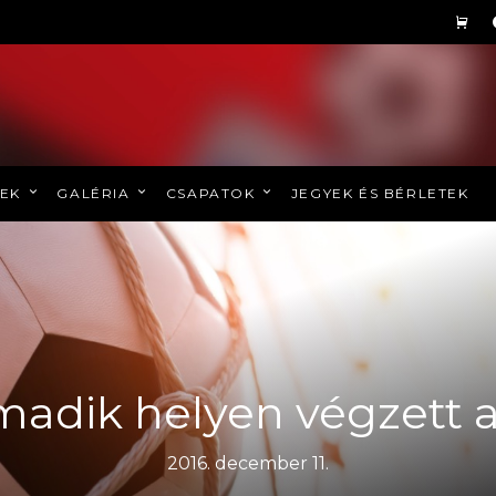
REK
GALÉRIA
CSAPATOK
JEGYEK ÉS BÉRLETEK
adik helyen végzett 
2016. december 11.