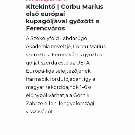
Kitekintő | Corbu Marius
első európai
kupagóljával győzött a
Ferencváros
A Székelyföld Labdarúgó
Akadémia neveltje, Corbu Marius
szerezte a Ferencváros győztes
gólját szerda este az UEFA
Európa-liga selejtezőjének
harmadik fordulójában, így a
magyar rekordbajnok 1–0-s
előnyből várhatja a Górnik
Zabrze elleni lengyelországi
visszavágót.