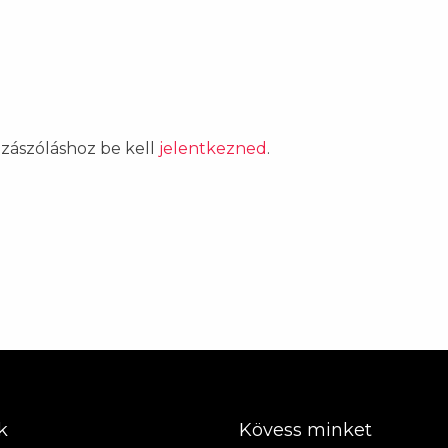
ozzászóláshoz be kell
jelentkezned
.
k
Kövess minket