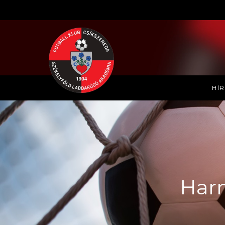
HÍ
Harm