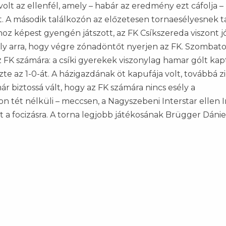
volt az ellenfél, amely – habár az eredmény ezt cáfolja –
t. A második találkozón az előzetesen tornaesélyesnek t
z képest gyengén játszott, az FK Csíkszereda viszont jó
ly arra, hogy végre zónadöntőt nyerjen az FK. Szombat
 FK számára: a csíki gyerekek viszonylag hamar gólt kap
te az 1-0-át. A házigazdának öt kapufája volt, továbbá z
már biztossá vált, hogy az FK számára nincs esély a
n tét nélküli – meccsen, a Nagyszebeni Interstar ellen 
 a focizásra. A torna legjobb játékosának Brügger Dánie