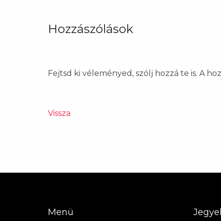
Hozzászólások
Fejtsd ki véleményed, szólj hozzá te is. A h
Vissza
Menü
Jegye