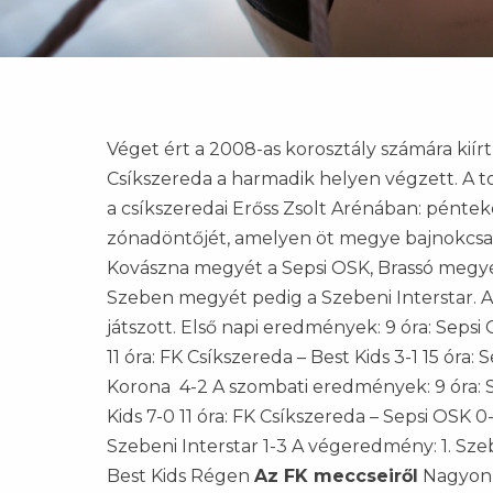
Véget ért a 2008-as korosztály számára ki
Csíkszereda a harmadik helyen végzett. A t
a csíkszeredai Erőss Zsolt Arénában: pén
zónadöntőjét, amelyen öt megye bajnokcsap
Kovászna megyét a Sepsi OSK, Brassó megyét
Szeben megyét pedig a Szebeni Interstar. A
játszott. Első napi eredmények: 9 óra: Sepsi O
11 óra: FK Csíkszereda – Best Kids 3-1 15 óra:
Korona 4-2 A szombati eredmények: 9 óra: Se
Kids 7-0 11 óra: FK Csíkszereda – Sepsi OSK 0-
Szebeni Interstar 1-3 A végeredmény: 1. Szeb
Best Kids Régen
Az FK meccseiről
Nagyon j