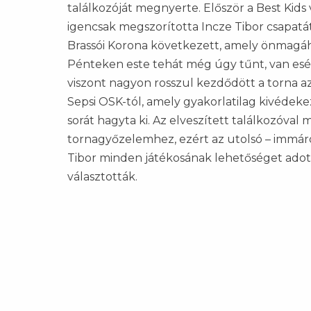
találkozóját megnyerte. Először a Best Kids 
igencsak megszorította Incze Tibor csapatá
Brassói Korona következett, amely önmagáho
Pénteken este tehát még úgy tűnt, van esé
viszont nagyon rosszul kezdődött a torna az
Sepsi OSK-tól, amely gyakorlatilag kivédekez
sorát hagyta ki. Az elveszített találkozóval 
tornagyőzelemhez, ezért az utolsó – immáro
Tibor minden játékosának lehetőséget adott
választották.