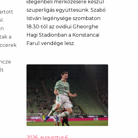
idegenbeli mérkőzésére készül
szuperligás együttesünk. Szabó
artott
István legénysége szombaton
l.
18.30-tól az ovidiui Gheorghe
on
Hagi Stadionban a Konstancai
tak a
Farul vendége lesz.
iccerek
Incze
lt
2026. augusztus 6.