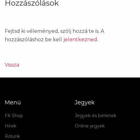
Hozzászólások
Fejtsd ki véleményed, szólj hozzá te is. A
hozzászóláshoz be kell
jelentkezned
.
Vissza
Menü
Jegyek
FK Shop
Jegyek és bérletek
Hírek
Online jegyek
Rólunk