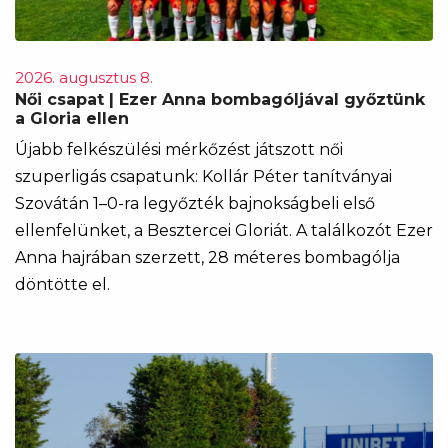
2026. augusztus 8.
Női csapat | Ezer Anna bombagóljával győztünk
a Gloria ellen
Újabb felkészülési mérkőzést játszott női
szuperligás csapatunk: Kollár Péter tanítványai
Szovátán 1–0-ra legyőzték bajnokságbeli első
ellenfelünket, a Besztercei Gloriát. A találkozót Ezer
Anna hajrában szerzett, 28 méteres bombagólja
döntötte el.