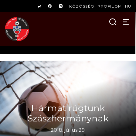
KÖZÖSSÉG
PROFILOM
HU
Hármat rúgtunk
Szászhermánynak
2018. július 29.