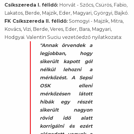
Csíkszereda I. félidő:
Horvát - Szőcs, Csürös, Fabio,
Lakatos, Berde, Majzik, Eder, Magyari, Györgyi, Bajkó.
FK Csíkszereda II. félidő:
Somogyi - Majzik, Mitra,
Kovács, Vizi, Berde, Veres, Eder, Bara, Magyari,
Hodgyai. Valentin Suciu vezetőedző nyilatkozata:
"Annak örvendek a
legjobban, hogy
sikerült kapott gól
nélkül lehozni a
mérkőzést. A Sepsi
OSK elleni
mérkőzésen látott
hibák egy részét
sikerült nagyon
rövid idő alatt
korrigálni és ezért