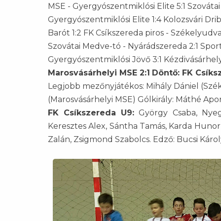
MSE - Gyergyószentmiklósi Elite 5:1 Szovát
Gyergyószentmiklósi Elite 1:4 Kolozsvári Dri
Barót 1:2 FK Csíkszereda piros - Székelyudv
Szovátai Medve-tó - Nyárádszereda 2:1 Sporti
Gyergyószentmiklósi Jövő 3:1 Kézdivásárhely
Marosvásárhelyi MSE 2:1
Döntő: FK Csíks
Legjobb mezőnyjátékos: Mihály Dániel (Szé
(Marosvásárhelyi MSE) Gólkirály: Máthé Apor
FK Csíkszereda U9:
György Csaba, Nyegr
Keresztes Alex, Sántha Tamás, Karda Hunor
Zalán, Zsigmond Szabolcs. Edző: Bucsi Károl