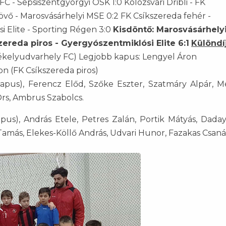
C - Sepsiszentgyörgyi OSK 1:0 Kolozsvári Dribli - FK
övő - Marosvásárhelyi MSE 0:2 FK Csíkszereda fehér -
i Elite - Sporting Régen 3:0
Kisdöntő: Marosvásárhely
zereda piros - Gyergyószentmiklósi Elite 6:1
Különdí
zékelyudvarhely FC) Legjobb kapus: Lengyel Áron
on (FK Csíkszereda piros)
us), Ferencz Előd, Szőke Eszter, Szatmáry Alpár, M
rs, Ambrus Szabolcs.
s), András Etele, Petres Zalán, Portik Mátyás, Daday
Tamás, Elekes-Köllő András, Udvari Hunor, Fazakas Csaná