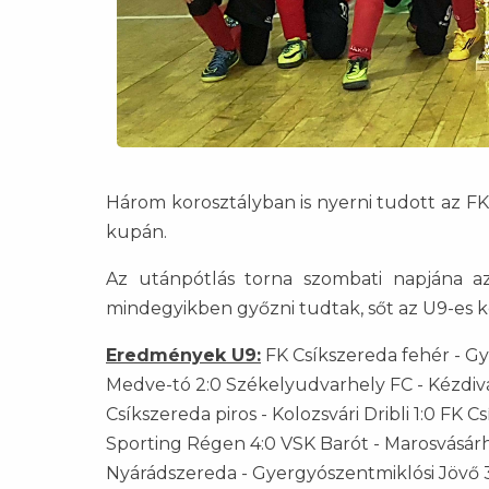
Három korosztályban is nyerni tudott az F
kupán.
Az utánpótlás torna szombati napjána az
mindegyikben győzni tudtak, sőt az U9-es ko
Eredmények U9:
FK Csíkszereda fehér - Gy
Medve-tó 2:0 Székelyudvarhely FC - Kézdivás
Csíkszereda piros - Kolozsvári Dribli 1:0 FK
Sporting Régen 4:0 VSK Barót - Marosvásárhe
Nyárádszereda - Gyergyószentmiklósi Jövő 3