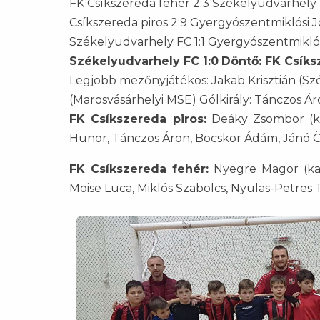
FK Csíkszereda fehér 2:3 Székelyudvarhely F
Csíkszereda piros 2:9 Gyergyószentmiklósi J
Székelyudvarhely FC 1:1 Gyergyószentmiklós
Székelyudvarhely FC 1:0
Döntő: FK Csíks
Legjobb mezőnyjátékos: Jakab Krisztián (S
(Marosvásárhelyi MSE) Gólkirály: Tánczos Ár
FK Csíkszereda piros:
Deáky Zsombor (kap
Hunor, Tánczos Áron, Bocskor Ádám, Jánó Ö
FK Csíkszereda fehér:
Nyegre Magor (kapu
Moise Luca, Miklós Szabolcs, Nyulas-Petres 