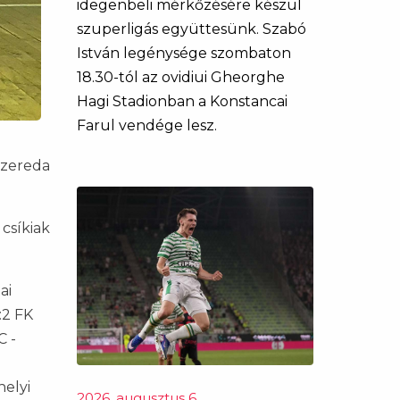
idegenbeli mérkőzésére készül
szuperligás együttesünk. Szabó
István legénysége szombaton
18.30-tól az ovidiui Gheorghe
Hagi Stadionban a Konstancai
Farul vendége lesz.
szereda
csíkiak
ai
:2 FK
C -
helyi
2026. augusztus 6.