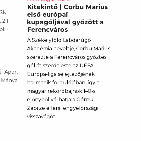
Kitekintő | Corbu Marius
VSK
első európai
 2:1
kupagóljával győzött a
Ferencváros
li -
-
A Székelyföld Labdarúgó
Akadémia neveltje, Corbu Marius
szerezte a Ferencváros győztes
gólját szerda este az UEFA
é Apor,
Európa-liga selejtezőjének
, Mánya
harmadik fordulójában, így a
magyar rekordbajnok 1–0-s
előnyből várhatja a Górnik
Zabrze elleni lengyelországi
visszavágót.