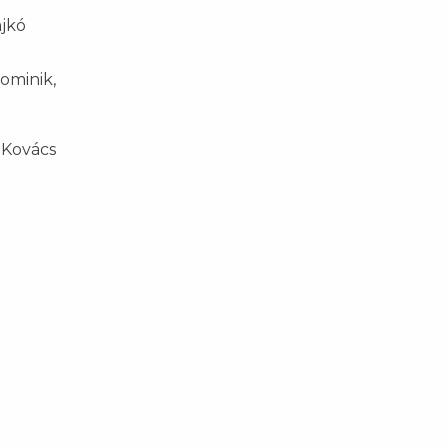
ajkó
Dominik,
-Kovács