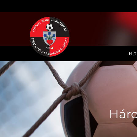
HÍ
Háro