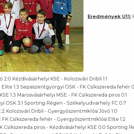
Eredmények U11:
2:0 Kézdivásárhelyi KSE - Kolozsvári Dribli 1:1
lite 1:3 Sepsiszentgyörgyi OSK - FK Csíkszereda fehér 0
KSE 1:3 Marosvásárhelyi MSE - FK Csíkszereda piros 0:1
gyi OSK 3:1 Sporting Régen - Székelyudvarhely FC 0:7
2 Kolozsvári Dribli - Gyergyószentmiklósi Jövő 1:0
FK Csíkszereda fehér - Gyergyószentmiklósi Elite 1:2
FK Csíkszereda piros - Kézdivásárhelyi KSE 0:0 Sporting R