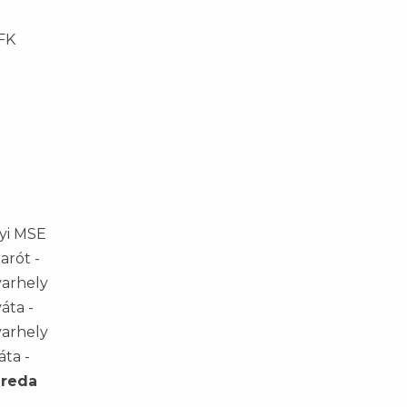
FK
lyi MSE
arót -
varhely
áta -
varhely
áta -
ereda