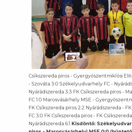
Csíkszereda piros - Gyergyószentmiklósi Eli
- Szováta 3:0 Székelyudvarhely FC - Nyáráds
Nyárádszereda 3:3 FK Csíkszereda piros - M
FC 1:0 Marosvásárhely MSE - Gyergyószentmik
FK Csíkszereda piros 2:2 Nyárádszereda - F
FC 3:0 FK Csíkszereda piros - FK Csíkszereda
Nyárádszereda 6:1
Kisdöntő: Székelyudvarh
piros - Marosvásárhelyi MSE 0:0 (büntető