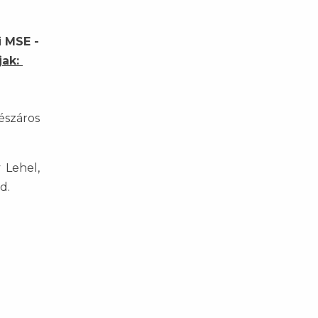
i MSE -
jak:
észáros
 Lehel,
d.