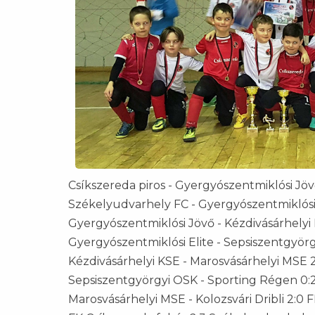
Csíkszereda piros - Gyergyószentmiklósi Jövő 
Székelyudvarhely FC - Gyergyószentmiklósi E
Gyergyószentmiklósi Jövő - Kézdivásárhelyi 
Gyergyószentmiklósi Elite - Sepsiszentgyör
Kézdivásárhelyi KSE - Marosvásárhelyi MSE 2:
Sepsiszentgyörgyi OSK - Sporting Régen 0:2 
Marosvásárhelyi MSE - Kolozsvári Dribli 2:0 