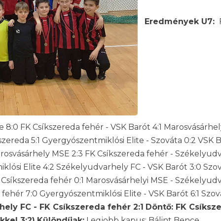
Eredmények U7:
te 8:0 FK Csíkszereda fehér - VSK Barót 4:1 Marosvásárhe
zereda 5:1 Gyergyószentmiklósi Elite - Szováta 0:2 VSK B
arosvásárhely MSE 2:3 FK Csíkszereda fehér - Székelyud
lósi Elite 4:2 Székelyudvarhely FC - VSK Barót 3:0 Szov
K Csíkszereda fehér 0:1 Marosvásárhelyi MSE - Székelyud
 fehér 7:0 Gyergyószentmiklósi Elite - VSK Barót 6:1 Szov
ely FC - FK Csíkszereda fehér 2:1
Döntő: FK Csíksz
kkel 3:2)
Különdíjak:
Legjobb kapus: Bálint Bence