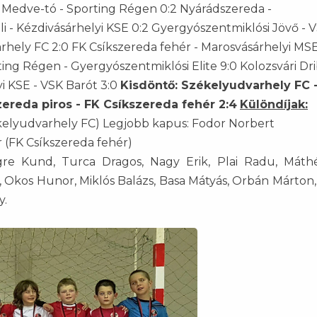
ai Medve-tó - Sporting Régen 0:2 Nyárádszereda -
bli - Kézdivásárhelyi KSE 0:2 Gyergyószentmiklósi Jövő - 
arhely FC 2:0 FK Csíkszereda fehér - Marosvásárhelyi MSE
ng Régen - Gyergyószentmiklósi Elite 9:0 Kolozsvári Drib
i KSE - VSK Barót 3:0
Kisdöntő: Székelyudvarhely FC 
zereda piros - FK Csíkszereda fehér 2:4
Különdíjak:
kelyudvarhely FC) Legjobb kapus: Fodor Norbert
 (FK Csíkszereda fehér)
e Kund, Turca Dragos, Nagy Erik, Plai Radu, Máth
, Okos Hunor, Miklós Balázs, Basa Mátyás, Orbán Márton
y.