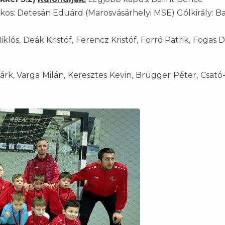
os: Detesán Eduárd (Marosvásárhelyi MSE) Gólkirály: B
klós, Deák Kristóf, Ferencz Kristóf, Forró Patrik, Fogas 
k, Varga Milán, Keresztes Kevin, Brügger Péter, Csató