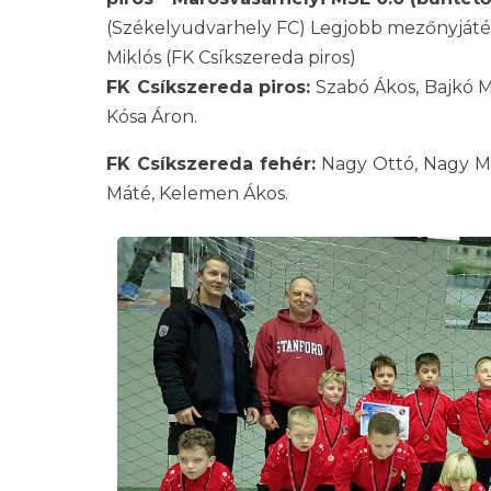
(Székelyudvarhely FC) Legjobb mezőnyjáték
Miklós (FK Csíkszereda piros)
FK Csíkszereda piros:
Szabó Ákos, Bajkó Mi
Kósa Áron.
FK Csíkszereda fehér:
Nagy Ottó, Nagy Már
Máté, Kelemen Ákos.