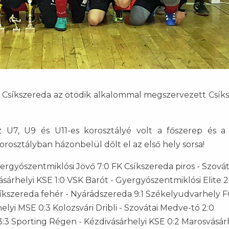
K Csíkszereda az ötödik alkalommal megszervezett Csík
 U7, U9 és U11-es korosztályé volt a főszerep és a 
rosztályban házonbelül dőlt el az első hely sorsa!
ergyószentmiklósi Jövő 7:0 FK Csíkszereda piros - Szovát
árhelyi KSE 1:0 VSK Barót - Gyergyószentmiklósi Elite 2
 Csíkszereda fehér - Nyárádszereda 9:1 Székelyudvarhely F
lyi MSE 0:3 Kolozsvári Dribli - Szovátai Medve-tó 2:0
:3 Sporting Régen - Kézdivásárhelyi KSE 0:2 Marosvásár