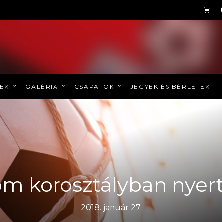
REK
GALÉRIA
CSAPATOK
JEGYEK ÉS BÉRLETEK
m korosztályban nyer
2018. január 27.