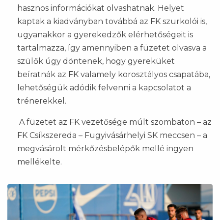
hasznos információkat olvashatnak. Helyet
kaptak a kiadványban továbbá az FK szurkolói is,
ugyanakkor a gyerekedzők elérhetőségeit is
tartalmazza, így amennyiben a füzetet olvasva a
szülők úgy döntenek, hogy gyereküket
beíratnák az FK valamely korosztályos csapatába,
lehetőségük adódik felvenni a kapcsolatot a
trénerekkel.
A füzetet az FK vezetősége múlt szombaton – az
FK Csíkszereda – Fugyivásárhelyi SK meccsen – a
megvásárolt mérkőzésbelépők mellé ingyen
mellékelte.