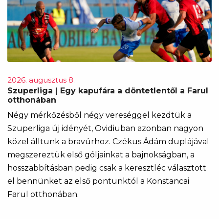
2026. augusztus 8.
Szuperliga | Egy kapufára a döntetlentől a Farul
otthonában
Négy mérkőzésből négy vereséggel kezdtük a
Szuperliga új idényét, Ovidiuban azonban nagyon
közel álltunk a bravúrhoz. Czékus Ádám duplájával
megszereztük első góljainkat a bajnokságban, a
hosszabbításban pedig csak a keresztléc választott
el bennünket az első pontunktól a Konstancai
Farul otthonában.