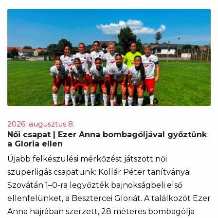
2026. augusztus 8.
Női csapat | Ezer Anna bombagóljával győztünk
a Gloria ellen
Újabb felkészülési mérkőzést játszott női
szuperligás csapatunk: Kollár Péter tanítványai
Szovátán 1–0-ra legyőzték bajnokságbeli első
ellenfelünket, a Besztercei Gloriát. A találkozót Ezer
Anna hajrában szerzett, 28 méteres bombagólja