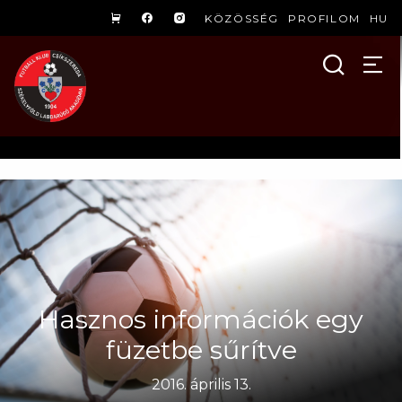
KÖZÖSSÉG
PROFILOM
HU
Hasznos információk egy
füzetbe sűrítve
2016. április 13.