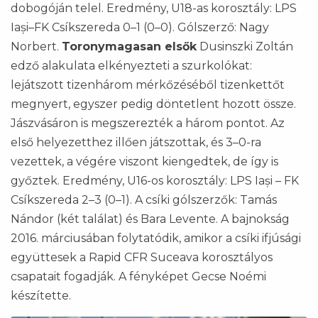
dobogóján telel. Eredmény, U18-as korosztály: LPS
Iași–FK Csíkszereda 0–1 (0–0). Gólszerző: Nagy
Norbert.
Toronymagasan elsők
Dusinszki Zoltán
edző alakulata elkényezteti a szurkolókat:
lejátszott tizenhárom mérkőzéséből tizenkettőt
megnyert, egyszer pedig döntetlent hozott össze.
Jászvásáron is megszerezték a három pontot. Az
első helyezetthez illően játszottak, és 3–0-ra
vezettek, a végére viszont kiengedtek, de így is
győztek. Eredmény, U16-os korosztály: LPS Iași – FK
Csíkszereda 2–3 (0–1). A csíki gólszerzők: Tamás
Nándor (két találat) és Bara Levente. A bajnokság
2016. márciusában folytatódik, amikor a csíki ifjúsági
együttesek a Rapid CFR Suceava korosztályos
csapatait fogadják. A fényképet Gecse Noémi
készítette.