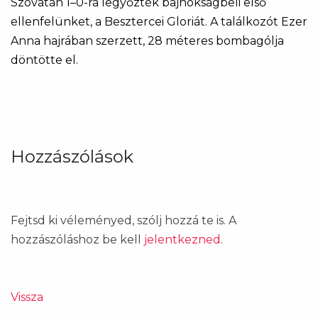
Szovátán 1–0-ra legyőzték bajnokságbeli első
ellenfelünket, a Besztercei Gloriát. A találkozót Ezer
Anna hajrában szerzett, 28 méteres bombagólja
döntötte el.
Hozzászólások
Fejtsd ki véleményed, szólj hozzá te is. A
hozzászóláshoz be kell
jelentkezned
.
Vissza