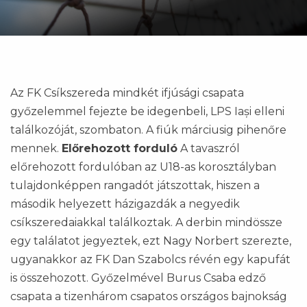
Az FK Csíkszereda mindkét ifjúsági csapata
győzelemmel fejezte be idegenbeli, LPS Iași elleni
találkozóját, szombaton. A fiúk márciusig pihenőre
mennek.
Előrehozott forduló
A tavaszról
előrehozott fordulóban az U18-as korosztályban
tulajdonképpen rangadót játszottak, hiszen a
második helyezett házigazdák a negyedik
csíkszeredaiakkal találkoztak. A derbin mindössze
egy találatot jegyeztek, ezt Nagy Norbert szerezte,
ugyanakkor az FK Dan Szabolcs révén egy kapufát
is összehozott. Győzelmével Burus Csaba edző
csapata a tizenhárom csapatos országos bajnokság