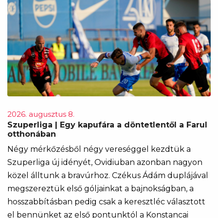
2026. augusztus 8.
Szuperliga | Egy kapufára a döntetlentől a Farul
otthonában
Négy mérkőzésből négy vereséggel kezdtük a
Szuperliga új idényét, Ovidiuban azonban nagyon
közel álltunk a bravúrhoz. Czékus Ádám duplájával
megszereztük első góljainkat a bajnokságban, a
hosszabbításban pedig csak a keresztléc választott
el bennünket az első pontunktól a Konstancai