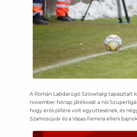
A Román Labdarúgó Szövetség tapasztalt k
november hónap játékosát a női Szuperligáb
hogy erős pillére volt együttesének, és né
Szamosújvár és a Vasas-Femina elleni bajnok