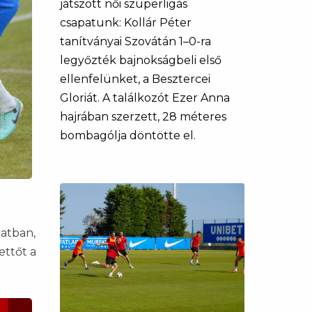
játszott női szuperligás
csapatunk: Kollár Péter
tanítványai Szovátán 1–0-ra
legyőzték bajnokságbeli első
ellenfelünket, a Besztercei
Gloriát. A találkozót Ezer Anna
hajrában szerzett, 28 méteres
bombagólja döntötte el.
latban,
ettőt a