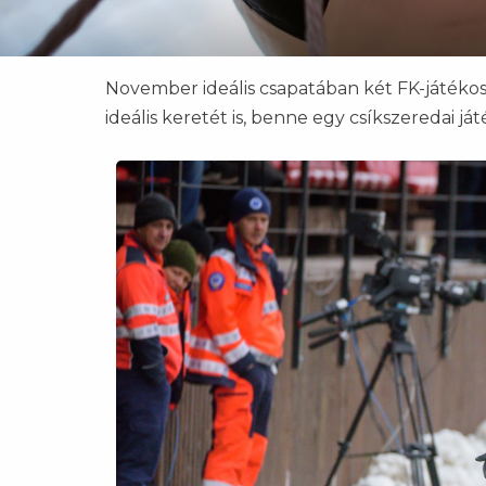
November ideális csapatában két FK-játékos k
ideális keretét is, benne egy csíkszeredai ját