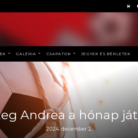
REK
GALÉRIA
CSAPATOK
JEGYEK ÉS BÉRLETEK
eg Andrea a hónap já
2024. december 2.