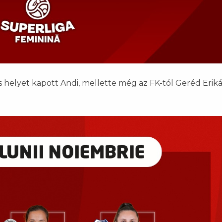
 helyet kapott Andi, mellette még az FK-tól Geréd Erikát