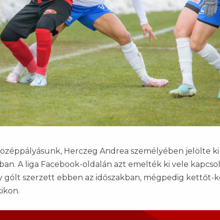
özéppályásunk, Herczeg Andrea személyében jelölte ki
an. A liga Facebook-oldalán azt emelték ki vele kapcso
gy gólt szerzett ebben az időszakban, mégpedig kettőt-k
ikon.