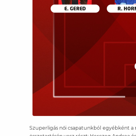
Szuperligás női csapatunkból egyébként a n