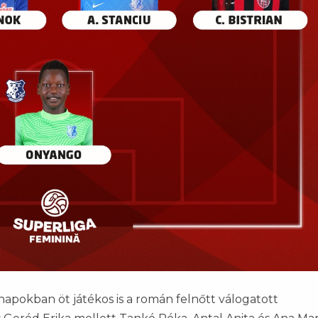
apokban öt játékos is a román felnőtt válogatott