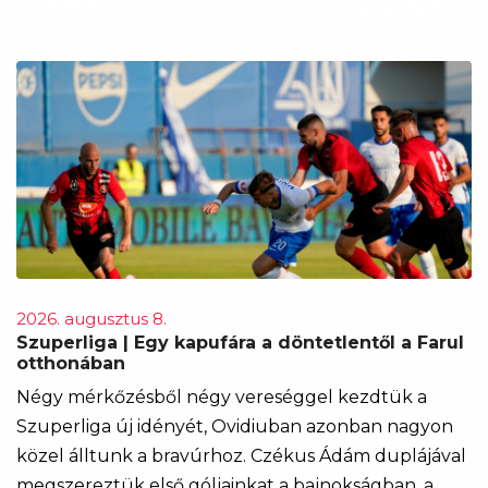
2026. augusztus 8.
Szuperliga | Egy kapufára a döntetlentől a Farul
otthonában
Négy mérkőzésből négy vereséggel kezdtük a
Szuperliga új idényét, Ovidiuban azonban nagyon
közel álltunk a bravúrhoz. Czékus Ádám duplájával
megszereztük első góljainkat a bajnokságban, a