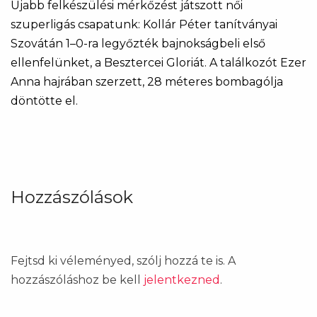
Újabb felkészülési mérkőzést játszott női
szuperligás csapatunk: Kollár Péter tanítványai
Szovátán 1–0-ra legyőzték bajnokságbeli első
ellenfelünket, a Besztercei Gloriát. A találkozót Ezer
Anna hajrában szerzett, 28 méteres bombagólja
döntötte el.
Hozzászólások
Fejtsd ki véleményed, szólj hozzá te is. A
hozzászóláshoz be kell
jelentkezned
.