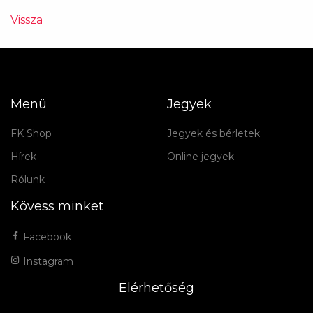
Vissza
Menü
Jegyek
FK Shop
Jegyek és bérletek
Hírek
Online jegyek
Rólunk
Kövess minket
Facebook
Instagram
Elérhetőség