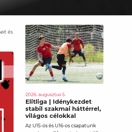
eit és
2026. augusztus 5.
Elitliga | Idénykezdet
stabil szakmai háttérrel,
világos célokkal
Az U15-ös és U16-os csapatunk