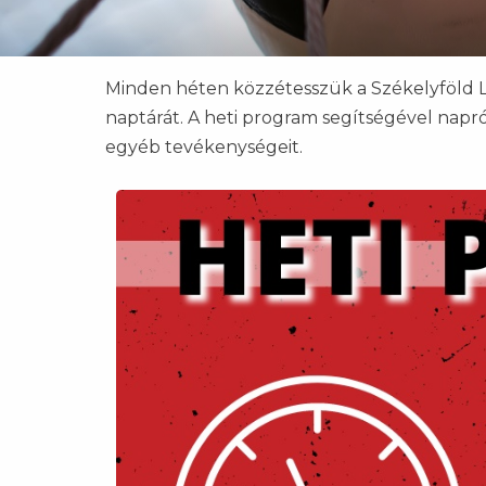
Minden héten közzétesszük a Székelyföld 
naptárát. A heti program segítségével napró
egyéb tevékenységeit.