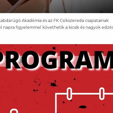
Labdarúgó Akadémia és az FK Csíkszereda csapatainak
l napra figyelemmel követhetik a kicsik és nagyok edzés