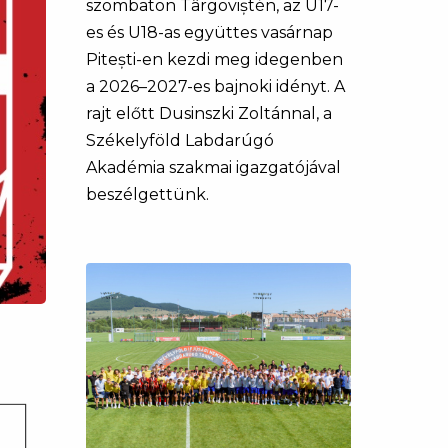
szombaton Târgoviștén, az U17-
es és U18-as együttes vasárnap
Pitești-en kezdi meg idegenben
a 2026–2027-es bajnoki idényt. A
rajt előtt Dusinszki Zoltánnal, a
Székelyföld Labdarúgó
Akadémia szakmai igazgatójával
beszélgettünk.