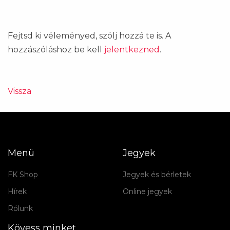
Fejtsd ki véleményed, szólj hozzá te is. A
hozzászóláshoz be kell
jelentkezned
.
Vissza
Menü
Jegyek
FK Shop
Jegyek és bérletek
Hírek
Online jegyek
Rólunk
Kövess minket