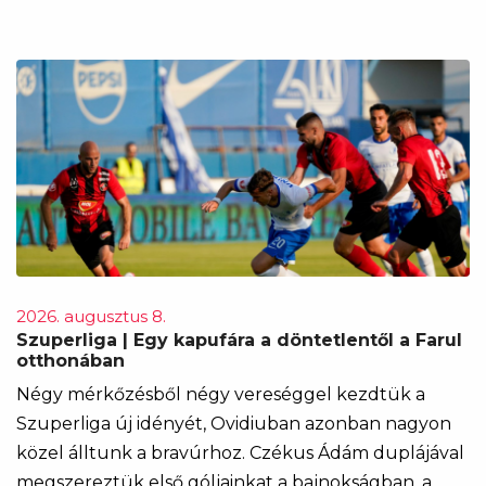
2026. augusztus 8.
Szuperliga | Egy kapufára a döntetlentől a Farul
otthonában
Négy mérkőzésből négy vereséggel kezdtük a
Szuperliga új idényét, Ovidiuban azonban nagyon
közel álltunk a bravúrhoz. Czékus Ádám duplájával
megszereztük első góljainkat a bajnokságban, a