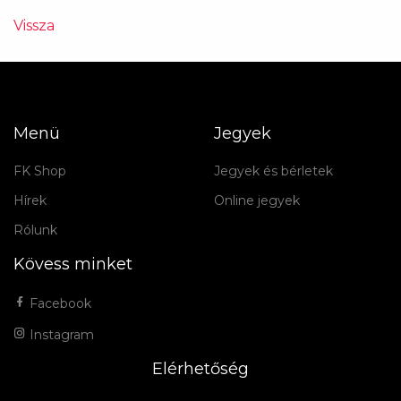
Vissza
Menü
Jegyek
FK Shop
Jegyek és bérletek
Hírek
Online jegyek
Rólunk
Kövess minket
Facebook
Instagram
Elérhetőség