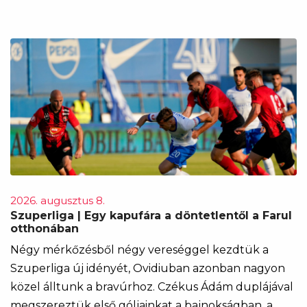
2026. augusztus 8.
Szuperliga | Egy kapufára a döntetlentől a Farul
otthonában
Négy mérkőzésből négy vereséggel kezdtük a
Szuperliga új idényét, Ovidiuban azonban nagyon
közel álltunk a bravúrhoz. Czékus Ádám duplájával
megszereztük első góljainkat a bajnokságban, a