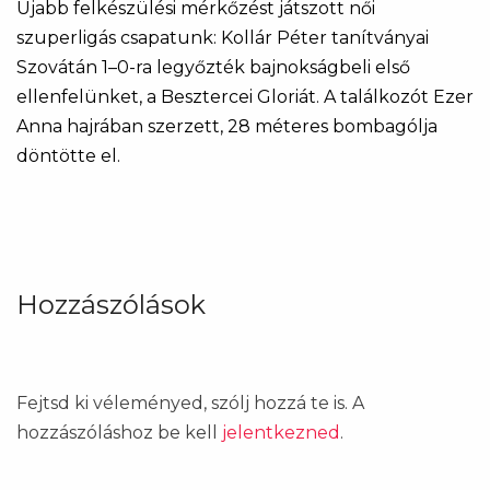
Újabb felkészülési mérkőzést játszott női
szuperligás csapatunk: Kollár Péter tanítványai
Szovátán 1–0-ra legyőzték bajnokságbeli első
ellenfelünket, a Besztercei Gloriát. A találkozót Ezer
Anna hajrában szerzett, 28 méteres bombagólja
döntötte el.
Hozzászólások
Fejtsd ki véleményed, szólj hozzá te is. A
hozzászóláshoz be kell
jelentkezned
.