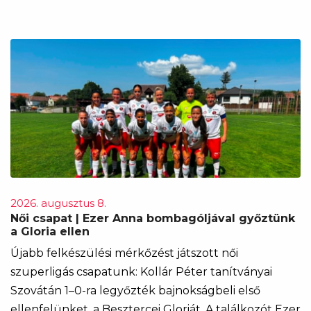
2026. augusztus 8.
Női csapat | Ezer Anna bombagóljával győztünk
a Gloria ellen
Újabb felkészülési mérkőzést játszott női
szuperligás csapatunk: Kollár Péter tanítványai
Szovátán 1–0-ra legyőzték bajnokságbeli első
ellenfelünket, a Besztercei Gloriát. A találkozót Ezer