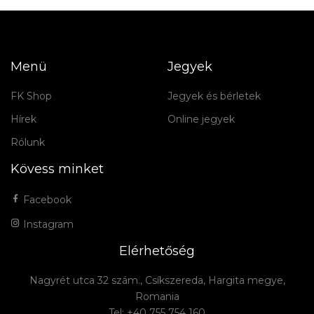
Menü
Jegyek
FK Shop
Jegyek és bérletek
Hírek
Online jegyek
Rólunk
Kövess minket
Facebook
Instagram
Elérhetőség
Nagyrét utca 32 szám., Csíkszereda, Hargita megye,
Romania
Tel: +40 755 754 160