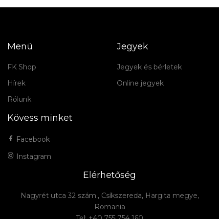
Menü
Jegyek
FK Shop
Jegyek és bérletek
Hírek
Online jegyek
Rólunk
Kövess minket
Facebook
Instagram
Elérhetőség
Nagyrét utca 32 szám., Csíkszereda, Hargita megye,
Romania
Tel: +40 755 754 160