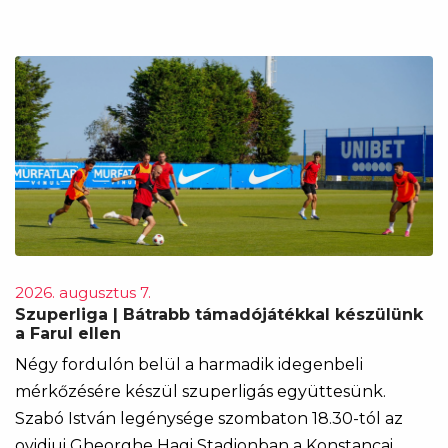
2026. augusztus 7.
Szuperliga | Bátrabb támadójátékkal készülünk
a Farul ellen
Négy fordulón belül a harmadik idegenbeli
mérkőzésére készül szuperligás együttesünk.
Szabó István legénysége szombaton 18.30-tól az
ovidiui Gheorghe Hagi Stadionban a Konstancai