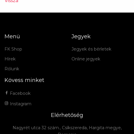
Vissza
Menü
Jegyek
FK Shop
Jegyek és bérletek
Hírek
Online jegyek
Rólunk
Kövess minket
Facebook
Instagram
Elérhetőség
Nagyrét utca 32 szám., Csíkszereda, Hargita megye,