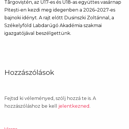
Târgoviștén, az U17-es és U18-as együttes vasárnap
Pitești-en kezdi meg idegenben a 2026–2027-es
bajnoki idényt. A rajt előtt Dusinszki Zoltánnal, a
Székelyföld Labdarúgó Akadémia szakmai
igazgatójával beszélgettünk.
Hozzászólások
Fejtsd ki véleményed, szólj hozzá te is. A
hozzászóláshoz be kell
jelentkezned
.