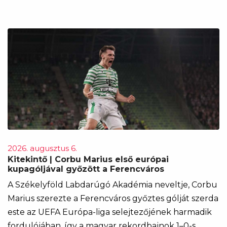
2026. augusztus 6.
Kitekintő | Corbu Marius első európai
kupagóljával győzött a Ferencváros
A Székelyföld Labdarúgó Akadémia neveltje, Corbu
Marius szerezte a Ferencváros győztes gólját szerda
este az UEFA Európa-liga selejtezőjének harmadik
fordulójában, így a magyar rekordbajnok 1–0-s