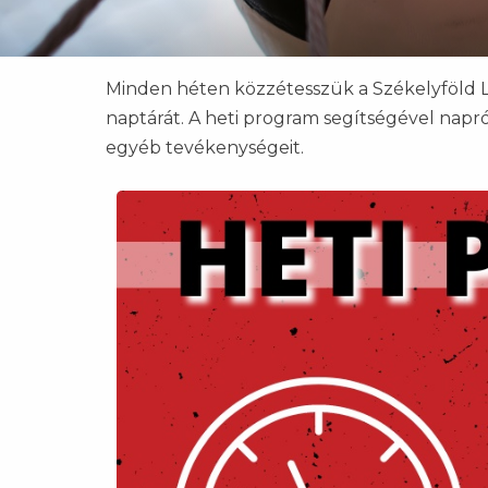
Minden héten közzétesszük a Székelyföld 
naptárát. A heti program segítségével napró
egyéb tevékenységeit.