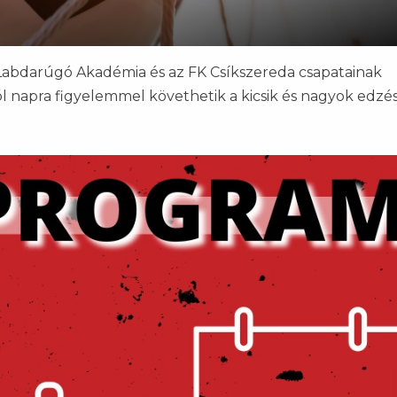
Labdarúgó Akadémia és az FK Csíkszereda csapatainak
l napra figyelemmel követhetik a kicsik és nagyok edzés