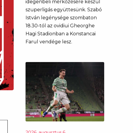
idegenbeli mérkőzésére készül
szuperligás együttesünk. Szabó
István legénysége szombaton
18.30-tól az ovidiui Gheorghe
Hagi Stadionban a Konstancai
Farul vendége lesz.
2026. augusztus 6.