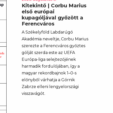
Kitekintő | Corbu Marius
első európai
kupagóljával győzött a
Ferencváros
A Székelyföld Labdarúgó
Akadémia neveltje, Corbu Marius
szerezte a Ferencváros győztes
gólját szerda este az UEFA
Európa-liga selejtezőjének
harmadik fordulójában, így a
magyar rekordbajnok 1–0-s
előnyből várhatja a Górnik
Zabrze elleni lengyelországi
visszavágót.