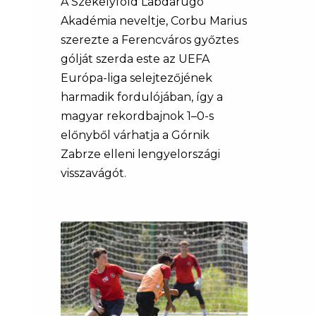
A Székelyföld Labdarúgó
Akadémia neveltje, Corbu Marius
szerezte a Ferencváros győztes
gólját szerda este az UEFA
Európa-liga selejtezőjének
harmadik fordulójában, így a
magyar rekordbajnok 1–0-s
előnyből várhatja a Górnik
Zabrze elleni lengyelországi
visszavágót.