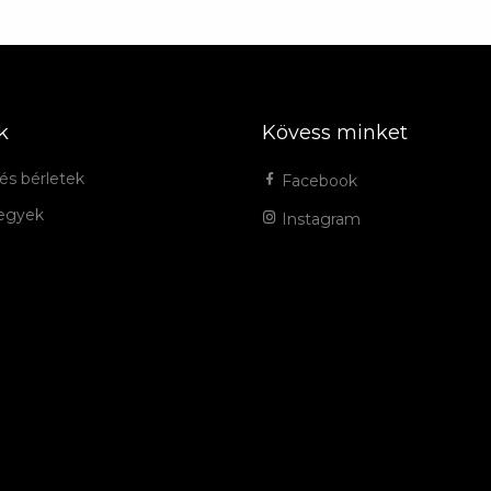
k
Kövess minket
és bérletek
Facebook
jegyek
Instagram