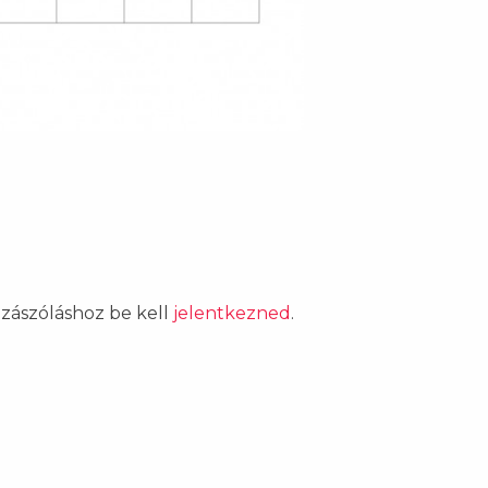
ozzászóláshoz be kell
jelentkezned
.