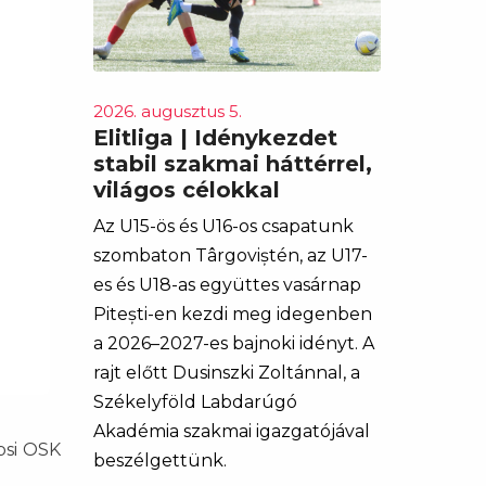
2026. augusztus 5.
Elitliga | Idénykezdet
stabil szakmai háttérrel,
világos célokkal
Az U15-ös és U16-os csapatunk
szombaton Târgoviștén, az U17-
es és U18-as együttes vasárnap
Pitești-en kezdi meg idegenben
a 2026–2027-es bajnoki idényt. A
rajt előtt Dusinszki Zoltánnal, a
Székelyföld Labdarúgó
Akadémia szakmai igazgatójával
epsi OSK
beszélgettünk.