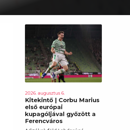
2026. augusztus 6.
Kitekintő | Corbu Marius
első európai
kupagóljával győzött a
Ferencváros