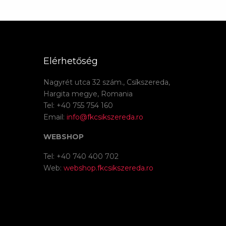
Elérhetőség
Nagyrét utca 32 szám., Csíkszereda,
Hargita megye, Romania
Tel: +40 755 754 160
Email:
info@fkcsikszereda.ro
WEBSHOP
Tel: +40 740 400 702
Web:
webshop.fkcsikszereda.ro