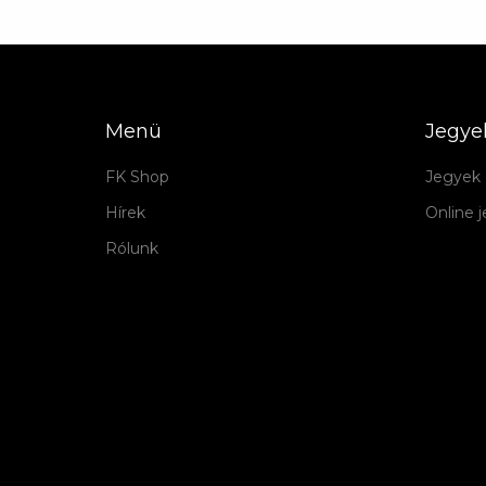
Menü
Jegye
FK Shop
Jegyek 
Hírek
Online 
Rólunk