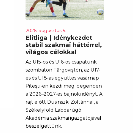
2026. augusztus 5.
Elitliga | Idénykezdet
stabil szakmai háttérrel,
világos célokkal
Az U15-ös és U16-os csapatunk
szombaton Târgoviștén, az U17-
es és U18-as együttes vasárnap
Pitești-en kezdi meg idegenben
a 2026–2027-es bajnoki idényt. A
rajt előtt Dusinszki Zoltánnal, a
Székelyföld Labdarúgó
Akadémia szakmai igazgatójával
beszélgettünk.