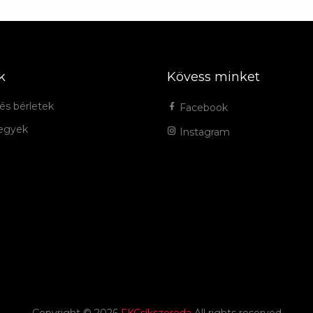
k
Kövess minket
és bérletek
Facebook
jegyek
Instagram
Copyright ©
2026
FKCsíkszereda
All rights reserved