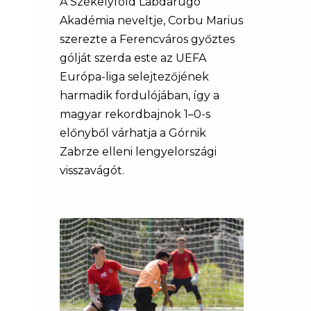
A Székelyföld Labdarúgó
Akadémia neveltje, Corbu Marius
szerezte a Ferencváros győztes
gólját szerda este az UEFA
Európa-liga selejtezőjének
harmadik fordulójában, így a
magyar rekordbajnok 1–0-s
előnyből várhatja a Górnik
Zabrze elleni lengyelországi
visszavágót.