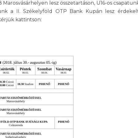
8 Marosvásárhelyen lesz összetartáson, U16-os csapatun
ünk a II. Székelyföld OTP Bank Kupán lesz érdekel
érjük kattintson: