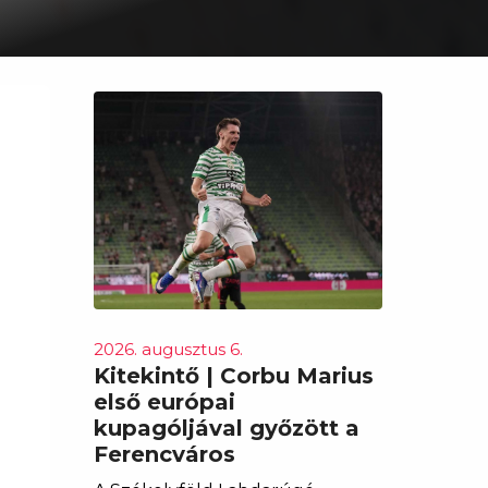
2026. augusztus 6.
Kitekintő | Corbu Marius
első európai
kupagóljával győzött a
Ferencváros