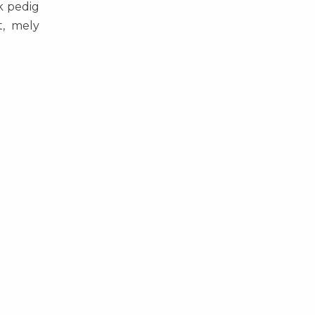
k pedig
t, mely