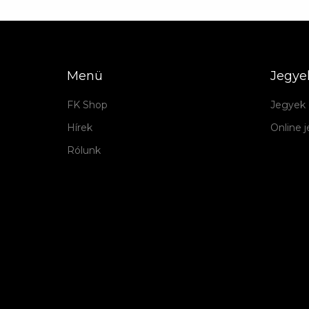
Menü
Jegye
FK Shop
Jegyek 
Hírek
Online 
Rólunk