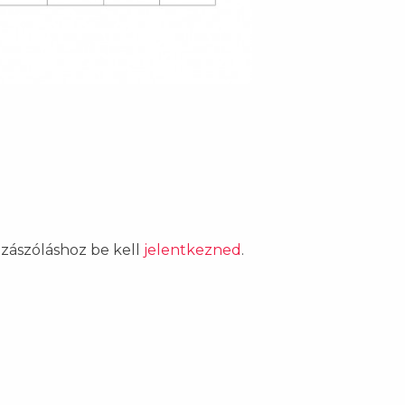
ozzászóláshoz be kell
jelentkezned
.