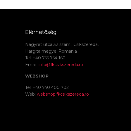
Elérhetőség
Nagyrét utca 32 szám., Csíkszereda,
Hargita megye, Romania
Tel: +40 755 754 160
Email:
info@fkcsikszereda.ro
WEBSHOP
Tel: +40 740 400 702
Web:
webshop.fkcsikszereda.ro