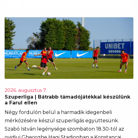
2026. augusztus 7.
Szuperliga | Bátrabb támadójátékkal készülünk
a Farul ellen
Négy fordulón belül a harmadik idegenbeli
mérkőzésére készül szuperligás együttesünk.
Szabó István legénysége szombaton 18.30-tól az
ovidiui Gheorghe Hagi Stadionban a Konstancai