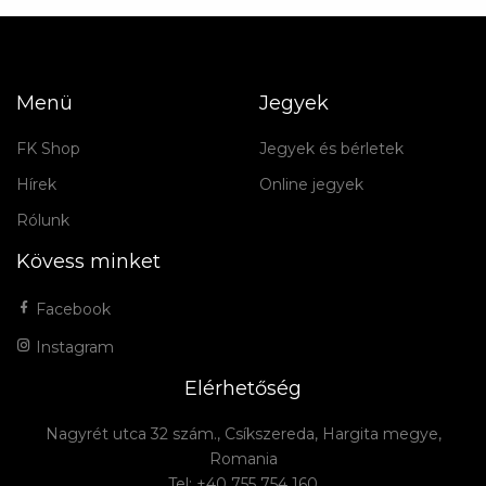
Menü
Jegyek
FK Shop
Jegyek és bérletek
Hírek
Online jegyek
Rólunk
Kövess minket
Facebook
Instagram
Elérhetőség
Nagyrét utca 32 szám., Csíkszereda, Hargita megye,
Romania
Tel: +40 755 754 160