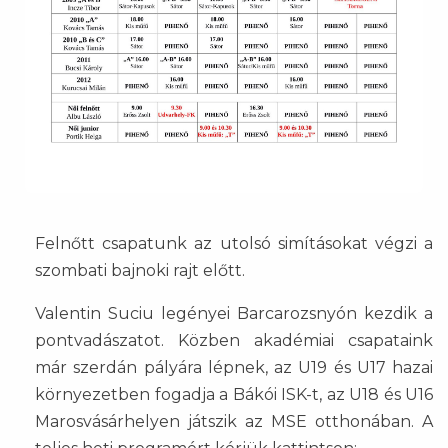
Felnőtt csapatunk az utolsó simításokat végzi a
szombati bajnoki rajt előtt.
Valentin Suciu legényei Barcarozsnyón kezdik a
pontvadászatot. Közben akadémiai csapataink
már szerdán pályára lépnek, az U19 és U17 hazai
környezetben fogadja a Bákói ISK-t, az U18 és U16
Marosvásárhelyen játszik az MSE otthonában. A