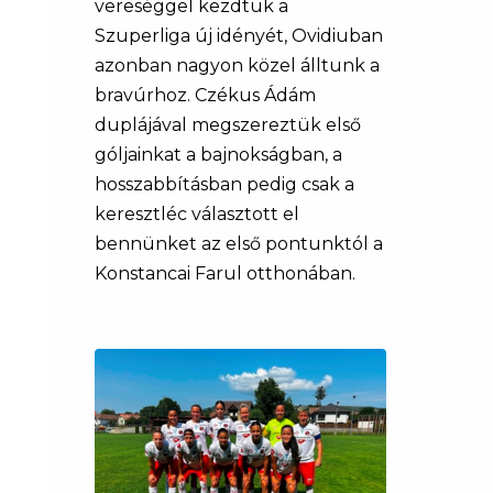
vereséggel kezdtük a
Szuperliga új idényét, Ovidiuban
azonban nagyon közel álltunk a
bravúrhoz. Czékus Ádám
duplájával megszereztük első
góljainkat a bajnokságban, a
hosszabbításban pedig csak a
keresztléc választott el
bennünket az első pontunktól a
Konstancai Farul otthonában.