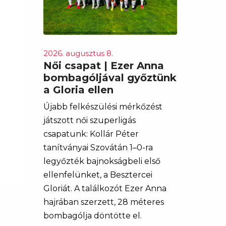
2026. augusztus 8.
Női csapat | Ezer Anna
bombagóljával győztünk
a Gloria ellen
Újabb felkészülési mérkőzést
játszott női szuperligás
csapatunk: Kollár Péter
tanítványai Szovátán 1–0-ra
legyőzték bajnokságbeli első
ellenfelünket, a Besztercei
Gloriát. A találkozót Ezer Anna
hajrában szerzett, 28 méteres
bombagólja döntötte el.