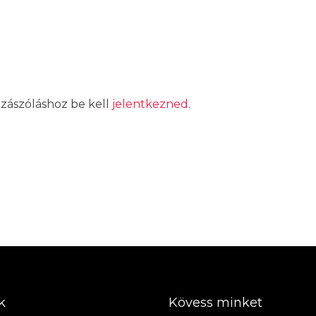
ozzászóláshoz be kell
jelentkezned
.
k
Kövess minket