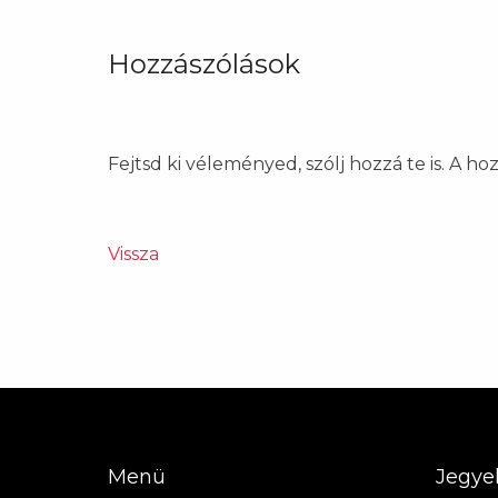
Hozzászólások
Fejtsd ki véleményed, szólj hozzá te is. A h
Vissza
Menü
Jegye