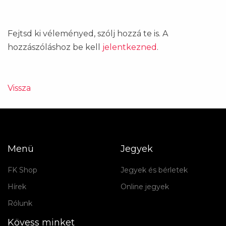
Fejtsd ki véleményed, szólj hozzá te is. A
hozzászóláshoz be kell
jelentkezned
.
Vissza
Menü
Jegyek
FK Shop
Jegyek és bérletek
Hírek
Online jegyek
Rólunk
Kövess minket