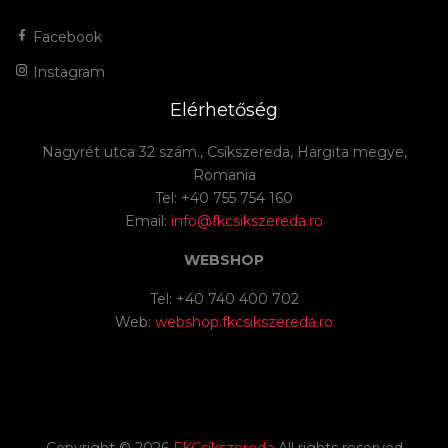
Facebook
Instagram
Elérhetőség
Nagyrét utca 32 szám., Csíkszereda, Hargita megye,
Romania
Tel: +40 755 754 160
Email:
info@fkcsikszereda.ro
WEBSHOP
Tel: +40 740 400 702
Web:
webshop.fkcsikszereda.ro
Copyright ©
2026
FKCsíkszereda
All rights reserved