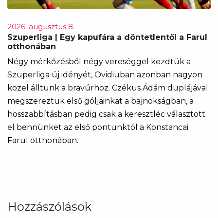
2026. augusztus 8.
Szuperliga | Egy kapufára a döntetlentől a Farul
otthonában
Négy mérkőzésből négy vereséggel kezdtük a
Szuperliga új idényét, Ovidiuban azonban nagyon
közel álltunk a bravúrhoz. Czékus Ádám duplájával
megszereztük első góljainkat a bajnokságban, a
hosszabbításban pedig csak a keresztléc választott
el bennünket az első pontunktól a Konstancai
Farul otthonában.
Hozzászólások