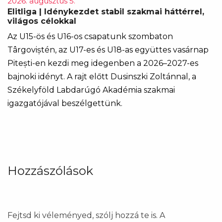
2026. augusztus 5.
Elitliga | Idénykezdet stabil szakmai háttérrel,
világos célokkal
Az U15-ös és U16-os csapatunk szombaton
Târgoviștén, az U17-es és U18-as együttes vasárnap
Pitești-en kezdi meg idegenben a 2026–2027-es
bajnoki idényt. A rajt előtt Dusinszki Zoltánnal, a
Székelyföld Labdarúgó Akadémia szakmai
igazgatójával beszélgettünk.
Hozzászólások
Fejtsd ki véleményed, szólj hozzá te is. A