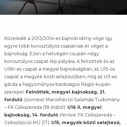
Közeledik a 2013/2014-es bajnoki idény vége így
egyre több korosztályos csapatnak ér véget a
bajnokság. Ezen a hétvégén csupán négy
korosztályos csapat lép pályára. A felnőttek és az
U16II-es csapat a megyei bajnokságban, az U15-ös
csapat a megyék közti selejtezőben, míg az U9-es
gárda a hagyományos barátságos Régió-kupán
szerepel.
Felnőttek, megyei bajnokság, 21.
forduló
Szombat:
Maroshévízi-Salamási Tudomány
– FK Csíkszereda (18 órától).
U16 II, megyei
bajnokság, 14. forduló
Péntek:
FK Csíkszereda –
Csíkszépvízi MŰ (17).
U15, megyék közti selejtező,