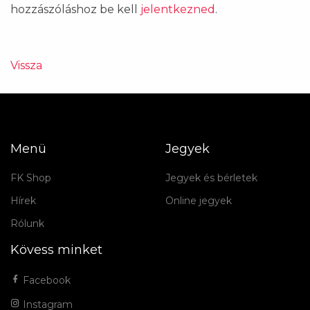
hozzászóláshoz be kell
jelentkezned
.
Vissza
Menü
Jegyek
FK Shop
Jegyek és bérletek
Hírek
Online jegyek
Rólunk
Kövess minket
Facebook
Instagram