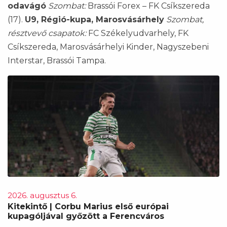
odavágó
Szombat:
Brassói Forex – FK Csíkszereda
(17).
U9, Régió-kupa, Marosvásárhely
Szombat,
résztvevő csapatok:
FC Székelyudvarhely, FK
Csíkszereda, Marosvásárhelyi Kinder, Nagyszebeni
Interstar, Brassói Tampa.
2026. augusztus 6.
Kitekintő | Corbu Marius első európai
kupagóljával győzött a Ferencváros