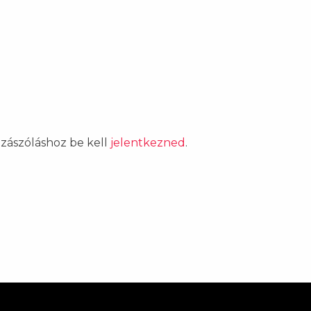
ozzászóláshoz be kell
jelentkezned
.