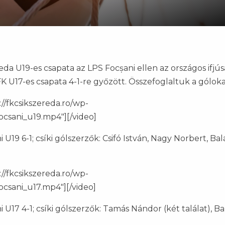
da U19-es csapata az LPS Focșani ellen az országos ifjús
K U17-es csapata 4-1-re győzött. Összefoglaltuk a góloka
//fkcsikszereda.ro/wp-
csani_u19.mp4"][/video]
 U19 6-1; csíki gólszerzők: Csifó István, Nagy Norbert, Bal
//fkcsikszereda.ro/wp-
csani_u17.mp4"][/video]
 U17 4-1; csíki gólszerzők: Tamás Nándor (két találat), Ba