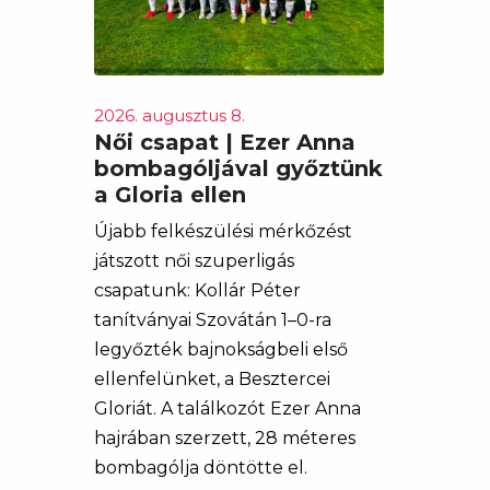
2026. augusztus 8.
Női csapat | Ezer Anna
bombagóljával győztünk
a Gloria ellen
Újabb felkészülési mérkőzést
játszott női szuperligás
csapatunk: Kollár Péter
tanítványai Szovátán 1–0-ra
legyőzték bajnokságbeli első
ellenfelünket, a Besztercei
Gloriát. A találkozót Ezer Anna
hajrában szerzett, 28 méteres
bombagólja döntötte el.