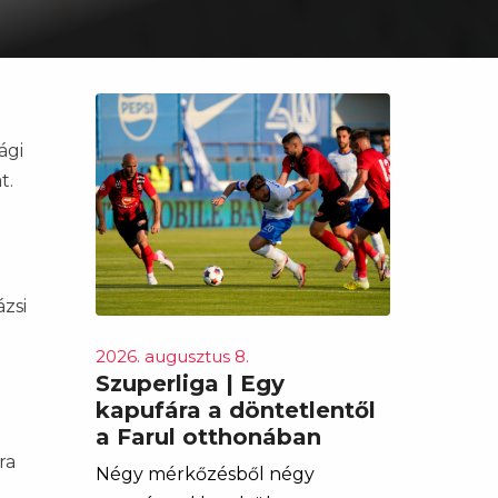
ági
t.
ázsi
2026. augusztus 8.
Szuperliga | Egy
kapufára a döntetlentől
a Farul otthonában
ra
Négy mérkőzésből négy