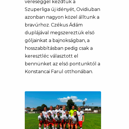
vereséggel kezdtük a
Szuperliga új idényét, Ovidiuban
azonban nagyon közel álltunk a
bravúrhoz. Czékus Ádám
duplájával megszereztük első
góljainkat a bajnokságban, a
hosszabbításban pedig csak a
keresztléc választott el
bennünket az első pontunktól a
Konstancai Farul otthonában.