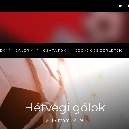
REK
GALÉRIA
CSAPATOK
JEGYEK ÉS BÉRLETEK
Hétvégi gólok
2016. március 29.