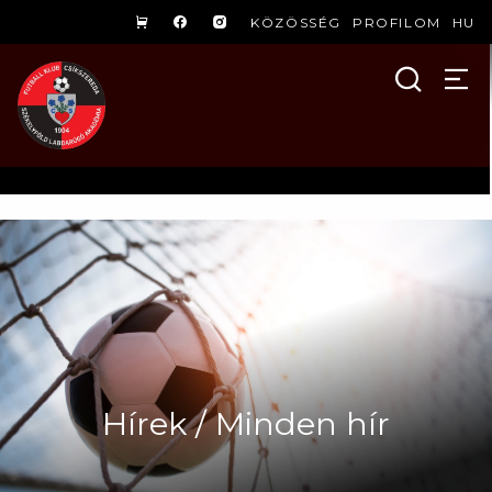
KÖZÖSSÉG
PROFILOM
HU
Hírek / Minden hír