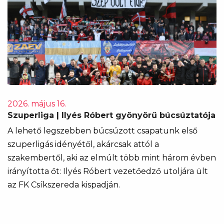
2026. május 16.
Szuperliga | Ilyés Róbert gyönyörű búcsúztatója
A lehető legszebben búcsúzott csapatunk első
szuperligás idényétől, akárcsak attól a
szakembertől, aki az elmúlt több mint három évben
irányította őt: Ilyés Róbert vezetőedző utoljára ült
az FK Csíkszereda kispadján.