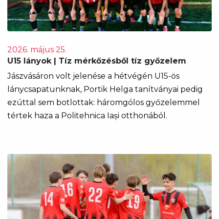
2026. május 25.
U15 lányok | Tíz mérkőzésből tíz győzelem
Jászvásáron volt jelenése a hétvégén U15-ös
lánycsapatunknak, Portik Helga tanítványai pedig
ezúttal sem botlottak: háromgólos győzelemmel
tértek haza a Politehnica Iași otthonából.