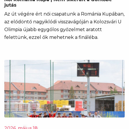
jutás
Az út végére ért női csapatunk a Románia Kupában,
az elődöntő nagyiklódi visszavágóján a Kolozsvári U
Olimpia újabb egygólos győzelmet aratott
felettünk, ezzel ők mehetnek a fináléba.
2026. május 18.