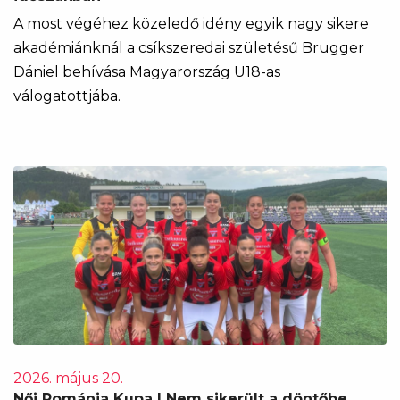
A most végéhez közeledő idény egyik nagy sikere
akadémiánknál a csíkszeredai születésű Brugger
Dániel behívása Magyarország U18-as
válogatottjába.
2026. május 20.
Női Románia Kupa | Nem sikerült a döntőbe