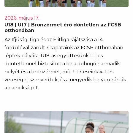
2026. május 17.
U18 | U17 | Bronzérmet érő döntetlen az FCSB
otthonában
Az Ifjúsági Liga és az Elitliga rájátszása a 14.
fordulóval zárult. Csapataink az FCSB otthonában
léptek pályára: U18-as együttesünk 1–1-es
döntetlennel biztosította be a dobogó harmadik
helyét és a bronzérmet, míg U17-eseink 4–1-es
vereséget szenvedtek, és a negyedik helyen zárták
a bajnokságot.