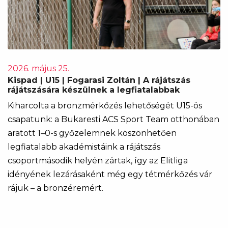
2026. május 25.
Kispad | U15 | Fogarasi Zoltán | A rájátszás
rájátszására készülnek a legfiatalabbak
Kiharcolta a bronzmérkőzés lehetőségét U15-ös
csapatunk: a Bukaresti ACS Sport Team otthonában
aratott 1–0-s győzelemnek köszönhetően
legfiatalabb akadémistáink a rájátszás
csoportmásodik helyén zártak, így az Elitliga
idényének lezárásaként még egy tétmérkőzés vár
rájuk – a bronzéremért.