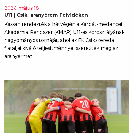
2026. május 18.
U11 | Csíki aranyérem Felvidéken
Kassán rendezték a hétvégén a Kárpát-medencei
Akadémiai Rendszer (KMAR) U11-es korosztályának
hagyományos tornáját, ahol az FK Csíkszereda
fiataljai kiváló teljesítménnyel szerezték meg az
aranyérmet.