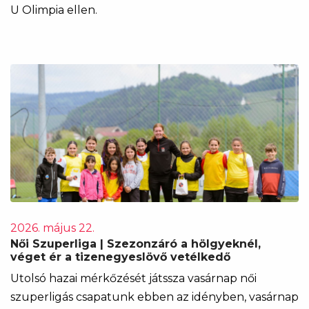
U Olimpia ellen.
2026. május 22.
Női Szuperliga | Szezonzáró a hölgyeknél,
véget ér a tizenegyeslövő vetélkedő
Utolsó hazai mérkőzését játssza vasárnap női
szuperligás csapatunk ebben az idényben, vasárnap