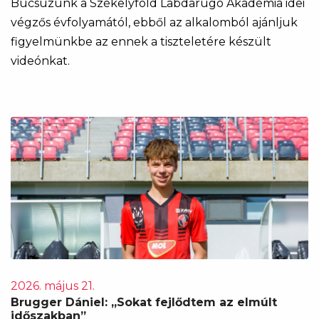
Búcsúzunk a Székelyföld Labdarúgó Akadémia idei
végzős évfolyamától, ebből az alkalomból ajánljuk
figyelmünkbe az ennek a tiszteletére készült
videónkat.
2026. május 21.
Brugger Dániel: „Sokat fejlődtem az elmúlt
időszakban”