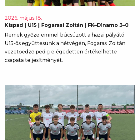
2026. május 18.
Kispad | U15 | Fogarasi Zoltán | FK–Dinamo 3–0
Remek győzelemmel búcsúzott a hazai pályától
U15-ös együttesünk a hétvégén, Fogarasi Zoltán
vezetőedző pedig elégedetten értékelhette
csapata teljesítményét.