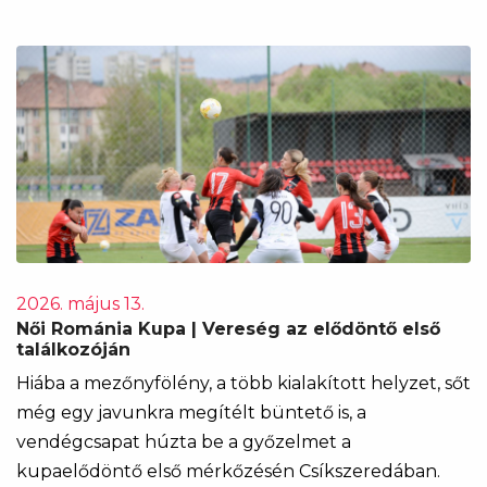
2026. május 13.
Női Románia Kupa | Vereség az elődöntő első
találkozóján
Hiába a mezőnyfölény, a több kialakított helyzet, sőt
még egy javunkra megítélt büntető is, a
vendégcsapat húzta be a győzelmet a
kupaelődöntő első mérkőzésén Csíkszeredában.