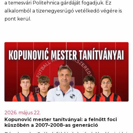
a temesvári Politehnica gárdáját fogadjuk. Ez
alkalomból a tizenegyesrúgó vetélkedő végére is
pont kerül.
2026. május 22.
Kopunović mester tanítványai: a felnőtt foci
küszöbén a 2007–2008-as generáció