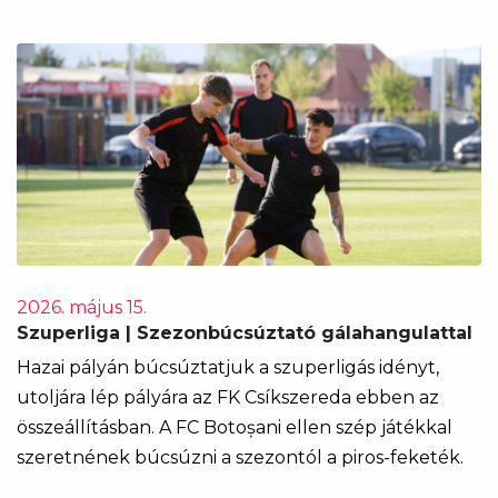
2026. május 15.
Szuperliga | Szezonbúcsúztató gálahangulattal
Hazai pályán búcsúztatjuk a szuperligás idényt,
utoljára lép pályára az FK Csíkszereda ebben az
összeállításban. A FC Botoșani ellen szép játékkal
szeretnének búcsúzni a szezontól a piros-feketék.