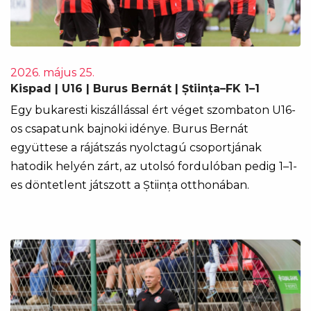
2026. május 25.
Kispad | U16 | Burus Bernát | Știința–FK 1–1
Egy bukaresti kiszállással ért véget szombaton U16-
os csapatunk bajnoki idénye. Burus Bernát
együttese a rájátszás nyolctagú csoportjának
hatodik helyén zárt, az utolsó fordulóban pedig 1–1-
es döntetlent játszott a Știința otthonában.