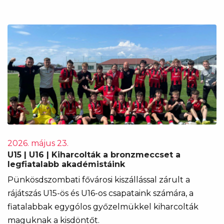
2026. május 23.
U15 | U16 | Kiharcolták a bronzmeccset a
legfiatalabb akadémistáink
Pünkösdszombati fővárosi kiszállással zárult a
rájátszás U15-ös és U16-os csapataink számára, a
fiatalabbak egygólos győzelmükkel kiharcolták
maguknak a kisdöntőt.