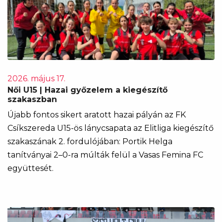
2026. május 17.
Női U15 | Hazai győzelem a kiegészítő
szakaszban
Újabb fontos sikert aratott hazai pályán az FK
Csíkszereda U15-ös lánycsapata az Elitliga kiegészítő
szakaszának 2. fordulójában: Portik Helga
tanítványai 2–0-ra múlták felül a Vasas Femina FC
együttesét.