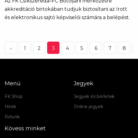
Az FK Csíkszereda–FC Botoșani mérkőzésre
akkreditáció birtokában tudjuk biztosítani az írott
és elektronikus sajtó képviselői számára a belépést.
‹
1
2
3
4
5
6
7
8
.
Menü
Jegyek
FK Shop
Jegyek és bérletek
Hírek
Online jegyek
Rólunk
Kövess minket