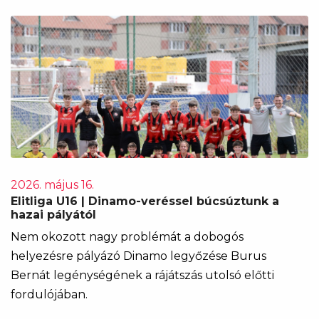
2026. május 16.
Elitliga U16 | Dinamo-veréssel búcsúztunk a
hazai pályától
Nem okozott nagy problémát a dobogós
helyezésre pályázó Dinamo legyőzése Burus
Bernát legénységének a rájátszás utolsó előtti
fordulójában.