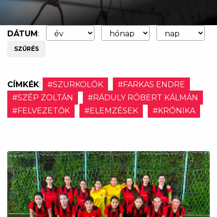
DÁTUM
:
SZŰRÉS
CÍMKÉK
:
#SZURKOLÓK
#FARKAS ENDRE
#SZÉP ZOLTÁN
#RÁDULY RÓBERT KÁLMÁN
#FELVEZETŐK
#ELEMZÉSEK
#KRÓNIKA