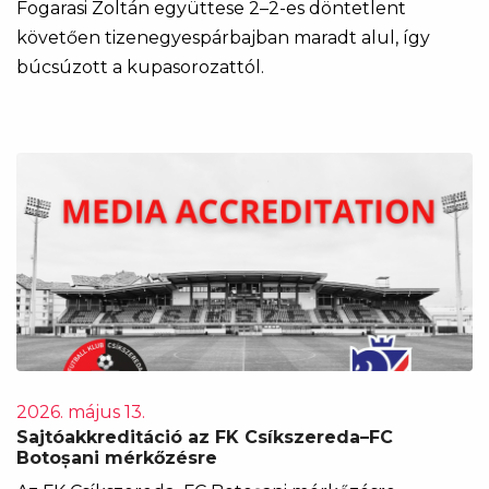
Fogarasi Zoltán együttese 2–2-es döntetlent
követően tizenegyespárbajban maradt alul, így
búcsúzott a kupasorozattól.
2026. május 13.
Sajtóakkreditáció az FK Csíkszereda–FC
Botoșani mérkőzésre