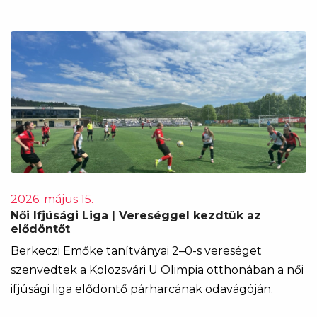
2026. május 15.
Női Ifjúsági Liga | Vereséggel kezdtük az
elődöntőt
Berkeczi Emőke tanítványai 2–0-s vereséget
szenvedtek a Kolozsvári U Olimpia otthonában a női
ifjúsági liga elődöntő párharcának odavágóján.