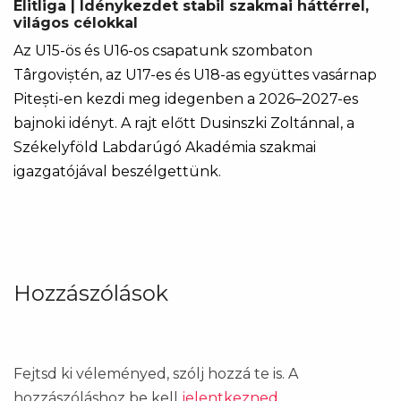
Elitliga | Idénykezdet stabil szakmai háttérrel,
világos célokkal
Az U15-ös és U16-os csapatunk szombaton
Târgoviștén, az U17-es és U18-as együttes vasárnap
Pitești-en kezdi meg idegenben a 2026–2027-es
bajnoki idényt. A rajt előtt Dusinszki Zoltánnal, a
Székelyföld Labdarúgó Akadémia szakmai
igazgatójával beszélgettünk.
Hozzászólások
Fejtsd ki véleményed, szólj hozzá te is. A
hozzászóláshoz be kell
jelentkezned
.