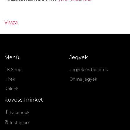
Vissza
Menü
Jegyek
FK Shop
Jegyek és bérletek
Hírek
Online jegyek
Rólunk
Kövess minket
Facebook
Instagram