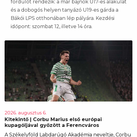
fordulót rendezik: a már bajnok U17-es alakulat
és a dobogós helyen tanyázó U19-es gárda a
Bákói LPS otthonában lép pályára. Kezdési
időpont: szombat 12, illetve 14 óra.
2026. augusztus 6.
Kitekintő | Corbu Marius első európai
kupagóljával győzött a Ferencváros
A Székelyföld Labdarúgó Akadémia neveltje, Corbu