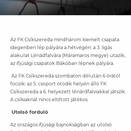
Az FK Csíkszereda mindhárom kiemelt csapata
idegenben lép pályára a hétvégén: a 3. ligás
alakulat Lénádfalvára (Máramaros megye) utazik,
az ifjúsági csapatok Bákóban lépnek pályára.
Az FK Csíkszereda szombaton délután 6 órától
focizik: az 5. csoport ötödik helyén álló FK
Csíkszereda a 6. helyezett lénárdfalviakkal játszik.
A csíkiaknál nincs eltiltott játékos.
Utolsó forduló
Az országos ifjúsági bajnokságban az utolsó