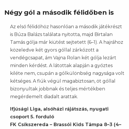
Négy gól a második félidőben is
Az első félidőhöz hasonlóan a második játékrészt
is Búza Balázs találata nyitotta, majd Birtalan
Tamás gólja már kiütést sejtetett (6–1). A hajrához
közeledve két gyors góllal zárkózott a
vendégcsapat, ám Vajna Rolan két gólja lezárt
minden kérdést. A látottak alapján a győztes
kiléte nem, csupán a gólkülönbség nagysága volt
kétséges. A fiúk végül magabiztosan, öt góllal
bizonyultak jobbnak és teljes mértékben
megérdemelt diadalt arattak.
Ifjúsági Liga, alsóházi rájátszás, nyugati
csoport 5. forduló
FK Csíkszereda – Brassói Kids Tâmpa 8–3 (4–