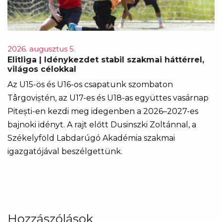
2026. augusztus 5.
Elitliga | Idénykezdet stabil szakmai háttérrel,
világos célokkal
Az U15-ös és U16-os csapatunk szombaton
Târgoviștén, az U17-es és U18-as együttes vasárnap
Pitești-en kezdi meg idegenben a 2026–2027-es
bajnoki idényt. A rajt előtt Dusinszki Zoltánnal, a
Székelyföld Labdarúgó Akadémia szakmai
igazgatójával beszélgettünk.
Hozzászólások