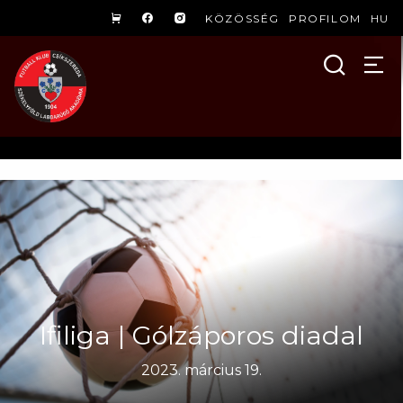
KÖZÖSSÉG
PROFILOM
HU
Ifiliga | Gólzáporos diadal
2023. március 19.