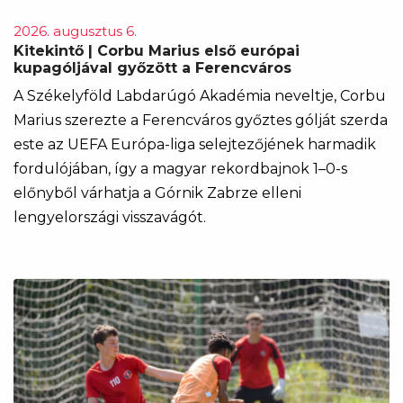
2026. augusztus 6.
Kitekintő | Corbu Marius első európai
kupagóljával győzött a Ferencváros
A Székelyföld Labdarúgó Akadémia neveltje, Corbu
Marius szerezte a Ferencváros győztes gólját szerda
este az UEFA Európa-liga selejtezőjének harmadik
fordulójában, így a magyar rekordbajnok 1–0-s
előnyből várhatja a Górnik Zabrze elleni
lengyelországi visszavágót.