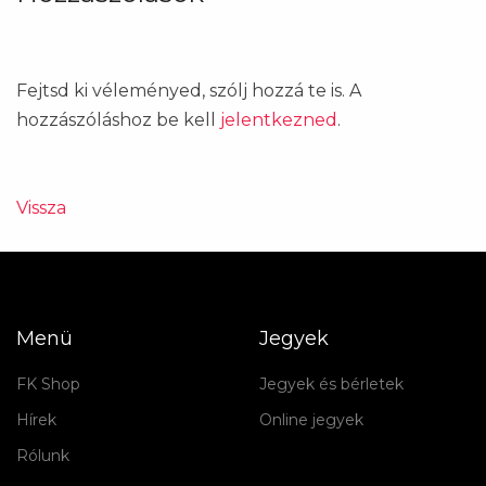
Fejtsd ki véleményed, szólj hozzá te is. A
hozzászóláshoz be kell
jelentkezned
.
Vissza
Menü
Jegyek
FK Shop
Jegyek és bérletek
Hírek
Online jegyek
Rólunk