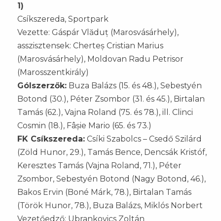
1)
Csíkszereda, Sportpark
Vezette: Gáspár Vlăduț (Marosvásárhely),
asszisztensek: Cherteș Cristian Marius
(Marosvásárhely), Moldovan Radu Petrisor
(Marosszentkirály)
Gólszerzők:
Buza Balázs (15. és 48.), Sebestyén
Botond (30.), Péter Zsombor (31. és 45.), Birtalan
Tamás (62.), Vajna Roland (75. és 78.), ill. Clinci
Cosmin (18.), Fâșie Mario (65. és 73.)
FK Csíkszereda:
Csíki Szabolcs – Csedő Szilárd
(Zöld Hunor, 29.), Tamás Bence, Dencsák Kristóf,
Keresztes Tamás (Vajna Roland, 71.), Péter
Zsombor, Sebestyén Botond (Nagy Botond, 46.),
Bakos Ervin (Boné Márk, 78.), Birtalan Tamás
(Török Hunor, 78.), Buza Balázs, Miklós Norbert
Vezetőedző: Ubrankovics Zoltán