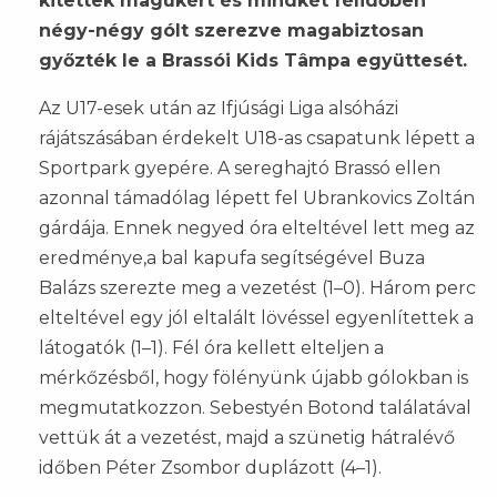
kitettek magukért és mindkét félidőben
négy-négy gólt szerezve magabiztosan
győzték le a Brassói Kids Tâmpa együttesét.
Az U17-esek után az Ifjúsági Liga alsóházi
rájátszásában érdekelt U18-as csapatunk lépett a
Sportpark gyepére. A sereghajtó Brassó ellen
azonnal támadólag lépett fel Ubrankovics Zoltán
gárdája. Ennek negyed óra elteltével lett meg az
eredménye,a bal kapufa segítségével Buza
Balázs szerezte meg a vezetést (1–0). Három perc
elteltével egy jól eltalált lövéssel egyenlítettek a
látogatók (1–1). Fél óra kellett elteljen a
mérkőzésből, hogy fölényünk újabb gólokban is
megmutatkozzon. Sebestyén Botond találatával
vettük át a vezetést, majd a szünetig hátralévő
időben Péter Zsombor duplázott (4–1).