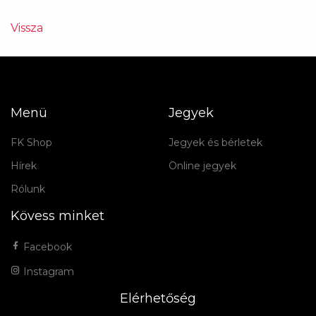
Vissza
Menü
Jegyek
FK Shop
Jegyek és bérletek
Hírek
Online jegyek
Rólunk
Kövess minket
Facebook
Instagram
Elérhetőség