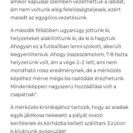
amikor kapussal szemben vezethettük a labdát,
ám nem voltunk elég felelősségteljesek, ezért
maradt az egygólos vezetésünk.
A második félidőben ugyanúgy jöttünk ki,
helyzeteket alakítottunk ki, de ki is hagytuk.
Ahogyan ez a futballban lenni szokott, sikerült
kiegyenlíteniük. Ahogy összeszámolom, 7-8 tiszta
helyzetünk volt, ám a vége 2–2 lett, ami nem
mondható rossz eredménynek, de a mérkőzés
képéhez mérve mégis kis csalódást érezhetünk.
Mindenképpen nagyszerű hozzáállása volt a
csapatnak".
A mérkőzés krónikájához tartozik, hogy az aradiak
egyik játékosa nekiesett a pályát övező
kerítésnek és kórházba kellett szállítani. Ezúton
is kívánunk gyógyulást!