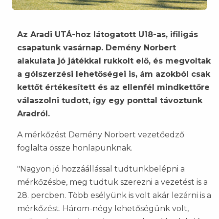
Az Aradi UTÁ-hoz látogatott U18-as, ifiligás
csapatunk vasárnap. Demény Norbert
alakulata jó játékkal rukkolt elő, és megvoltak
a gólszerzési lehetőségei is, ám azokból csak
kettőt értékesített és az ellenfél mindkettőre
válaszolni tudott, így egy ponttal távoztunk
Aradról.
A mérkőzést Demény Norbert vezetőedző
foglalta össze honlapunknak.
"Nagyon jó hozzáállással tudtunkbelépni a
mérkőzésbe, meg tudtuk szerezni a vezetést is a
28. percben. Több esélyünk is volt akár lezárni is a
mérkőzést. Három-négy lehetőségünk volt,