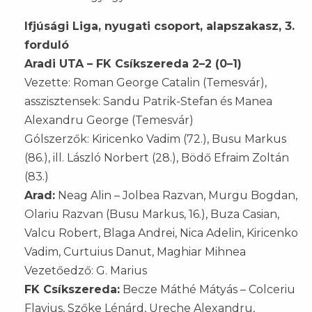
Ifjúsági Liga, nyugati csoport, alapszakasz, 3.
forduló
Aradi UTA – FK Csíkszereda 2–2 (0–1)
Vezette: Roman George Catalin (Temesvár),
asszisztensek: Sandu Patrik-Stefan és Manea
Alexandru George (Temesvár)
Gólszerzők: Kiricenko Vadim (72.), Busu Markus
(86.), ill. László Norbert (28.), Bödő Efraim Zoltán
(83.)
Arad:
Neag Alin – Jolbea Razvan, Murgu Bogdan,
Olariu Razvan (Busu Markus, 16.), Buza Casian,
Valcu Robert, Blaga Andrei, Nica Adelin, Kiricenko
Vadim, Curtuius Danut, Maghiar Mihnea
Vezetőedző: G. Marius
FK Csíkszereda:
Becze Máthé Mátyás – Colceriu
Flavius, Szőke Lénárd, Ureche Alexandru,