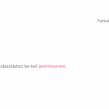
Farka
ozzászóláshoz be kell
jelentkezned
.