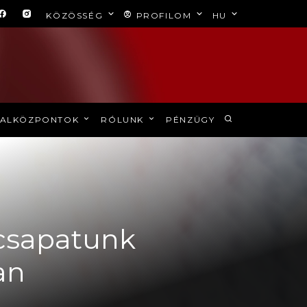
KÖZÖSSÉG
PROFILOM
HU
ALKÖZPONTOK
RÓLUNK
PÉNZÜGY
t csapatunk
an