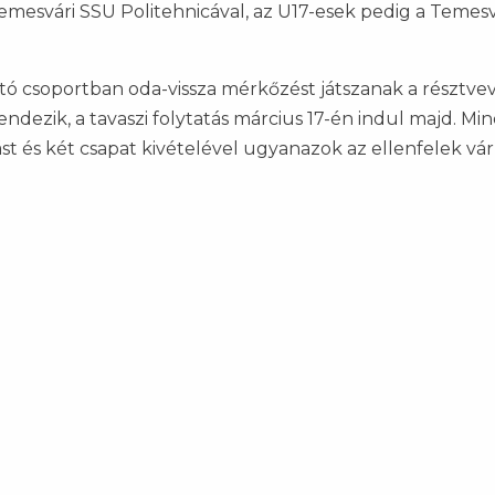
 Temesvári SSU Politehnicával, az U17-esek pedig a Temesv
tató csoportban oda-vissza mérkőzést játszanak a résztve
dezik, a tavaszi folytatás március 17-én indul majd. Mi
st és két csapat kivételével ugyanazok az ellenfelek vá