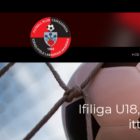
HÍ
Ifiliga U1
i