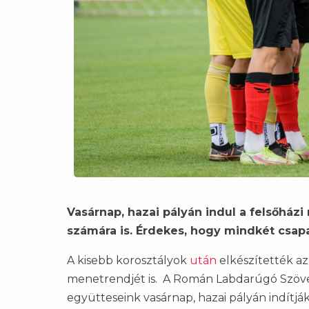
Vasárnap, hazai pályán indul a felsőházi r
számára is. Érdekes, hogy mindkét csapa
A kisebb korosztályok
után
elkészítették az i
menetrendjét is. A Román Labdarúgó Szövet
együtteseink vasárnap, hazai pályán indítjá