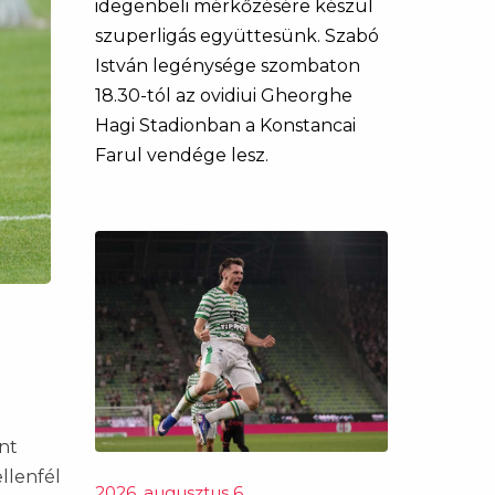
idegenbeli mérkőzésére készül
szuperligás együttesünk. Szabó
István legénysége szombaton
18.30-tól az ovidiui Gheorghe
Hagi Stadionban a Konstancai
Farul vendége lesz.
nt
llenfél
2026. augusztus 6.