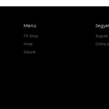
Menü
Jegye
FK Shop
Jegyek 
Hírek
Online 
Rólunk