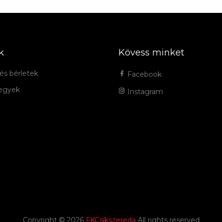
k
Kövess minket
és bérletek
Facebook
jegyek
Instagram
Copyright ©
2026
FKCsíkszereda
All rights reserved