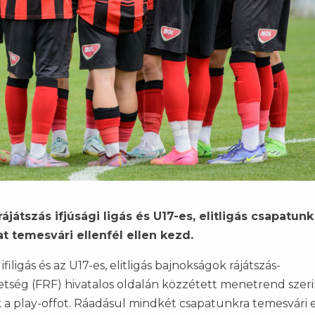
ájátszás ifjúsági ligás és U17-es, elitligás csapatunk
t temesvári ellenfél ellen kezd.
filigás és az U17-es, elitligás bajnokságok rájátszás-
ség (FRF) hivatalos oldalán közzétett menetrend szeri
k a play-offot. Ráadásul mindkét csapatunkra temesvári e