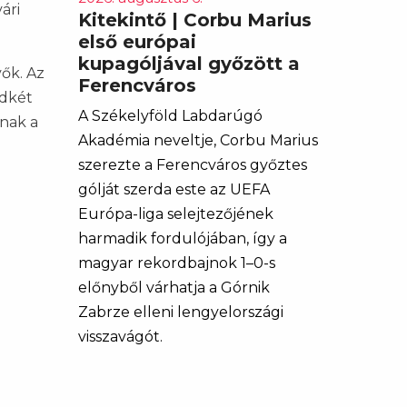
ári
Kitekintő | Corbu Marius
első európai
kupagóljával győzött a
vők. Az
Ferencváros
ndkét
A Székelyföld Labdarúgó
rnak a
Akadémia neveltje, Corbu Marius
szerezte a Ferencváros győztes
gólját szerda este az UEFA
Európa-liga selejtezőjének
harmadik fordulójában, így a
magyar rekordbajnok 1–0-s
előnyből várhatja a Górnik
Zabrze elleni lengyelországi
visszavágót.