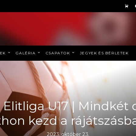
REK
GALÉRIA
CSAPATOK
JEGYEK ÉS BÉRLETEK
8, Elitliga U17 | Mindké
tthon kezd a rájátszásb
2023. október 23.