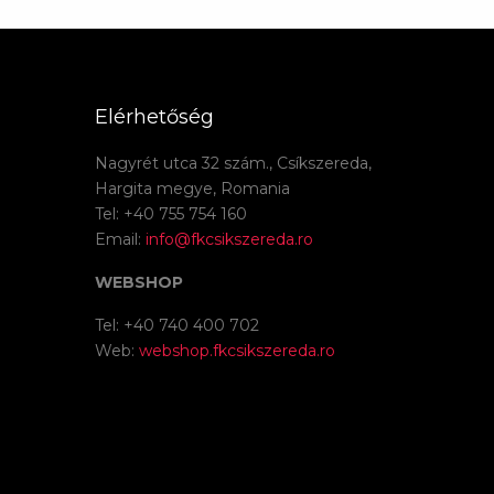
Elérhetőség
Nagyrét utca 32 szám., Csíkszereda,
Hargita megye, Romania
Tel: +40 755 754 160
Email:
info@fkcsikszereda.ro
WEBSHOP
Tel: +40 740 400 702
Web:
webshop.fkcsikszereda.ro