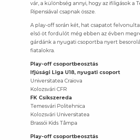
vár, a különbség annyi, hogy az ifiligások a
Ripensiával csapnak össze.
A play-off során két, hat csapatot felvonul
első öt fordulót még ebben az évben megren
gárdánk a nyugati csoportba nyert besorolá
fiatalokra.
Play-off csoportbeosztás
Ifjúsági Liga U18, nyugati csoport
Universitatea Craiova
Kolozsvári CFR
FK Csíkszereda
Temesvári Politehnica
Kolozsvári Universitatea
Brassói Kids Tâmpa
Play-off csoportbeosztás