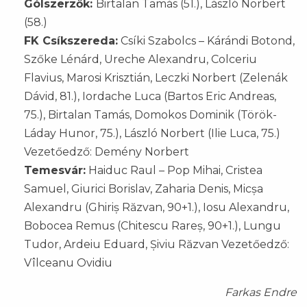
Gólszerzők:
Birtalan Tamás (51.), László Norbert
(58.)
FK Csíkszereda:
Csíki Szabolcs – Kárándi Botond,
Szőke Lénárd, Ureche Alexandru, Colceriu
Flavius, Marosi Krisztián, Leczki Norbert (Zelenák
Dávid, 81.), Iordache Luca (Bartos Eric Andreas,
75.), Birtalan Tamás, Domokos Dominik (Török-
Láday Hunor, 75.), László Norbert (Ilie Luca, 75.)
Vezetőedző: Demény Norbert
Temesvár:
Haiduc Raul – Pop Mihai, Cristea
Samuel, Giurici Borislav, Zaharia Denis, Micșa
Alexandru (Ghiriș Răzvan, 90+1.), Iosu Alexandru,
Bobocea Remus (Chitescu Rareș, 90+1.), Lungu
Tudor, Ardeiu Eduard, Șiviu Răzvan Vezetőedző:
Vîlceanu Ovidiu
Farkas Endre