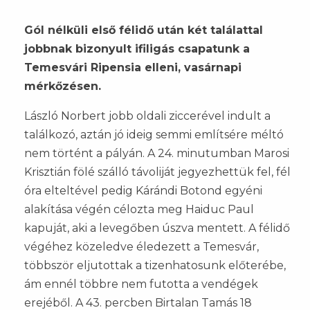
Gól nélküli első félidő után két találattal
jobbnak bizonyult ifiligás csapatunk a
Temesvári Ripensia elleni, vasárnapi
mérkőzésen.
László Norbert jobb oldali ziccerével indult a
találkozó, aztán jó ideig semmi említsére méltó
nem történt a pályán. A 24. minutumban Marosi
Krisztián fölé szálló távoliját jegyezhettük fel, fél
óra elteltével pedig Kárándi Botond egyéni
alakítása végén célozta meg Haiduc Paul
kapuját, aki a levegőben úszva mentett. A félidő
végéhez közeledve éledezett a Temesvár,
többször eljutottak a tizenhatosunk előterébe,
ám ennél többre nem futotta a vendégek
erejéből. A 43. percben Birtalan Tamás 18