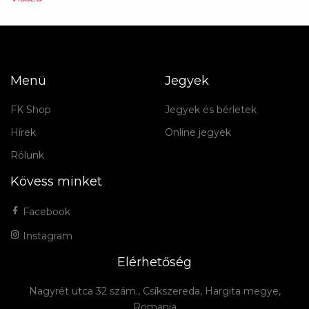
Menü
Jegyek
FK Shop
Jegyek és bérletek
Hírek
Online jegyek
Rólunk
Kövess minket
Facebook
Instagram
Elérhetőség
Nagyrét utca 32 szám., Csíkszereda, Hargita megye,
Romania