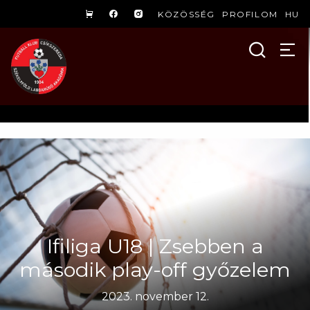
KÖZÖSSÉG
PROFILOM
HU
Ifiliga U18 | Zsebben a
második play-off győzelem
2023. november 12.