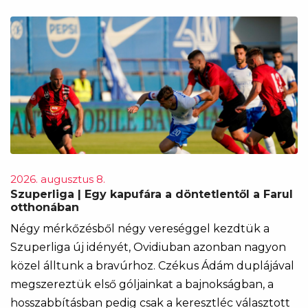
2026. augusztus 8.
Szuperliga | Egy kapufára a döntetlentől a Farul
otthonában
Négy mérkőzésből négy vereséggel kezdtük a
Szuperliga új idényét, Ovidiuban azonban nagyon
közel álltunk a bravúrhoz. Czékus Ádám duplájával
megszereztük első góljainkat a bajnokságban, a
hosszabbításban pedig csak a keresztléc választott