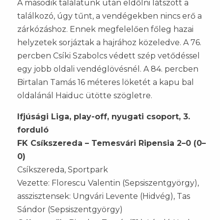
A második találatunk után eldőlni látszott a
találkozó, úgy tűnt, a vendégekben nincs erő a
zárkózáshoz. Ennek megfelelően főleg hazai
helyzetek sorjáztak a hajrához közeledve. A 76.
percben Csíki Szabolcs védett szép vetődéssel
egy jobb oldali vendéglövésnél. A 84. percben
Birtalan Tamás 16 méteres löketét a kapu bal
oldalánál Haiduc ütötte szögletre.
Ifjúsági Liga, play-off, nyugati csoport, 3.
forduló
FK Csíkszereda – Temesvári Ripensia 2–0 (0–
0)
Csíkszereda, Sportpark
Vezette: Florescu Valentin (Sepsiszentgyörgy),
asszisztensek: Ungvári Levente (Hidvég), Tas
Sándor (Sepsiszentgyörgy)