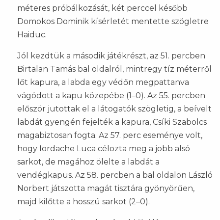
méteres próbálkozását, két perccel később
Domokos Dominik kísérletét mentette szögletre
Haiduc.
Jól kezdtük a második játékrészt, az 51. percben
Birtalan Tamás bal oldalról, mintregy tíz méterről
lőt kapura, a labda egy védőn megpattanva
vágódott a kapu közepébe (1–0). Az 55. percben
először jutottak el a látogatók szögletig, a beívelt
labdát gyengén fejelték a kapura, Csíki Szabolcs
magabiztosan fogta. Az 57. perc eseménye volt,
hogy Iordache Luca célozta meg a jobb alsó
sarkot, de magához ölelte a labdát a
vendégkapus. Az 58. percben a bal oldalon László
Norbert játszotta magát tisztára gyönyörűen,
majd kilőtte a hosszú sarkot (2–0).