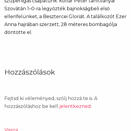
szuperligás csapatunk: Kollár Péter tanítványai
Szovátán 1–0-ra legyőzték bajnokságbeli első
ellenfelünket, a Besztercei Gloriát. A találkozót Ezer
Anna hajrában szerzett, 28 méteres bombagólja
döntötte el.
Hozzászólások
Fejtsd ki véleményed, szólj hozzá te is. A
hozzászóláshoz be kell
jelentkezned
.
Vissza