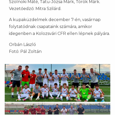
Szolnoki Máté, Tatu-Józsa Márk, Török Márk.
Vezetőedző: Mitra Szilárd.
A kupaküzdelmek december 7-én, vasárnap
folytatódnak csapataink számára, amikor
idegenben a Kolozsvári CFR ellen lépnek pályára.
Orbán László
Fotó: Pál Zoltán