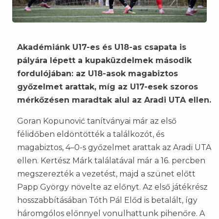
Akadémiánk U17-es és U18-as csapata is
pályára lépett a kupaküzdelmek második
fordulójában: az U18-asok magabiztos
győzelmet arattak, míg az U17-esek szoros
mérkőzésen maradtak alul az Aradi UTA ellen.
Goran Kopunović tanítványai már az első
félidőben eldöntötték a találkozót, és
magabiztos, 4–0-s győzelmet arattak az Aradi UTA
ellen. Kertész Márk találatával már a 16. percben
megszerezték a vezetést, majd a szünet előtt
Papp György növelte az előnyt. Az első játékrész
hosszabbításában Tóth Pál Előd is betalált, így
háromgólos előnnyel vonulhattunk pihenőre. A