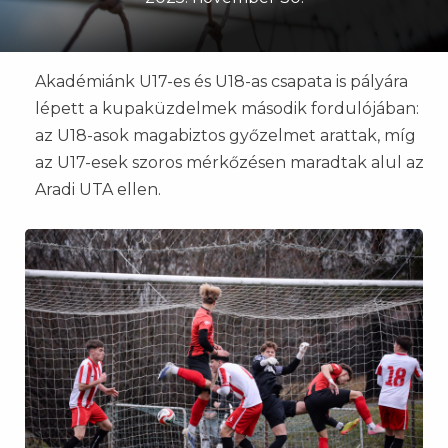
Akadémiánk U17-es és U18-as csapata is pályára
lépett a kupaküzdelmek második fordulójában:
az U18-asok magabiztos győzelmet arattak, míg
az U17-esek szoros mérkőzésen maradtak alul az
Aradi UTA ellen.