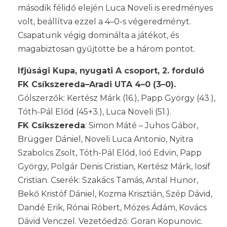
második félidő elején Luca Noveli is eredményes
volt, beállítva ezzel a 4–0-s végeredményt.
Csapatunk végig dominálta a játékot, és
magabiztosan gyűjtötte be a három pontot.
Ifjúsági Kupa, nyugati A csoport, 2. forduló
FK Csíkszereda–Aradi UTA 4–0 (3–0).
Gólszerzők: Kertész Márk (16.), Papp György (43.),
Tóth-Pál Előd (45+3.), Luca Noveli (51.).
FK Csíkszereda
: Simon Máté – Juhos Gábor,
Brügger Dániel, Noveli Luca Antonio, Nyitra
Szabolcs Zsolt, Tóth-Pál Előd, Ioó Edvin, Papp
György, Polgár Denis Cristian, Kertész Márk, Iosif
Cristian. Cserék: Szakács Tamás, Antal Hunor,
Bekő Kristóf Dániel, Kozma Krisztián, Szép Dávid,
Dandé Erik, Rónai Róbert, Mózes Ádám, Kovács
Dávid Venczel. Vezetőedző: Goran Kopunovic.