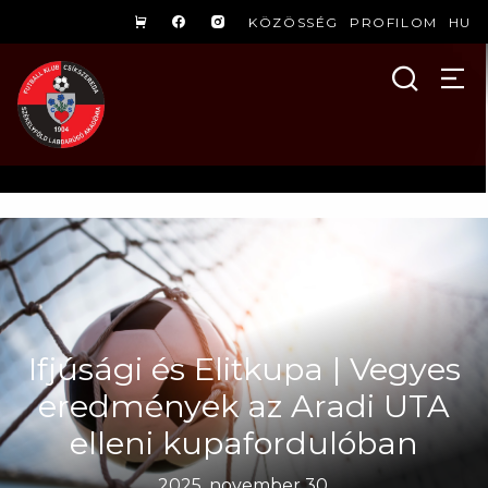
KÖZÖSSÉG
PROFILOM
HU
Ifjúsági és Elitkupa | Vegyes
eredmények az Aradi UTA
elleni kupafordulóban
2025. november 30.