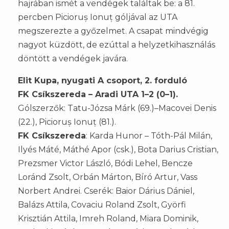
hajrában ismét a vendégek találtak be: a 81.
percben Picioruș Ionuț góljával az UTA
megszerezte a győzelmet. A csapat mindvégig
nagyot küzdött, de ezúttal a helyzetkihasználás
döntött a vendégek javára.
Elit Kupa, nyugati A csoport, 2. forduló
FK Csíkszereda – Aradi UTA 1–2 (0–1).
Gólszerzők: Tatu-Józsa Márk (69.)–Macovei Denis
(22.), Picioruș Ionuț (81.).
FK Csíkszereda
: Karda Hunor – Tóth-Pál Milán,
Ilyés Máté, Máthé Apor (csk.), Bota Darius Cristian,
Prezsmer Victor László, Bódi Lehel, Bencze
Loránd Zsolt, Orbán Márton, Bíró Artur, Vass
Norbert Andrei. Cserék: Baior Dárius Dániel,
Balázs Attila, Covaciu Roland Zsolt, Györfi
Krisztián Attila, Imreh Roland, Miara Dominik,