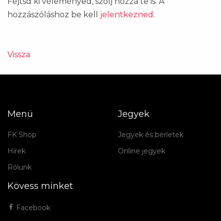
Fejtsd ki véleményed, szólj hozzá te is. A
hozzászóláshoz be kell
jelentkezned
.
Vissza
Menü
Jegyek
FK Shop
Jegyek és bérletek
Hírek
Online jegyek
Rólunk
Kövess minket
Facebook