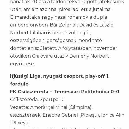
bánátiak 20-asa a földön fekve rúgott játékosunk
után, amiért azonnal piros lap lett a jutalma.
Elmaradtak a nagy hazai rohamok a dupla
emberelőnyben. Bár Zelenák Dávid és László
Norbert lálában is benne volt a gól,
összességében igazságosnak mondható
döntetlen született. A folytatásban, november
ötödikén Craiovára utazik Demény Norbert
együttese.
Ifjúsági Liga, nyugati csoport, play-off 1.
forduló
FK Csíkszereda – Temesvári Politehnica 0–0
Csíkszereda, Sportpark
Vezette: Amorăriței Mihai (Câmpina),
asszisztensek: Enache Gabriel (Ploieşti), Ionica Alin
(Ploieşti)