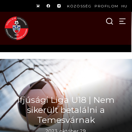
KÖZÖSSÉG
PROFILOM
HU
Ifjúsági Liga U18 | Nem
sikerült betalálni a
Temesvárnak
2023. október 29.