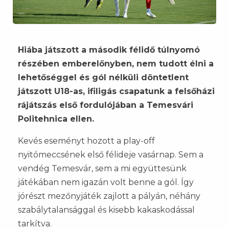
Hiába játszott a második félidő túlnyomó
részében emberelőnyben, nem tudott élni a
lehetőséggel és gól nélküli döntetlent
játszott U18-as, ifiligás csapatunk a felsőházi
rájátszás első fordulójában a Temesvári
Politehnica ellen.
Kevés eseményt hozott a play-off
nyitómeccsének első félideje vasárnap. Sem a
vendég Temesvár, sem a mi együttesünk
játékában nem igazán volt benne a gól. Így
jórészt mezőnyjáték zajlott a pályán, néhány
szabálytalansággal és kisebb kakaskodással
tarkítva.