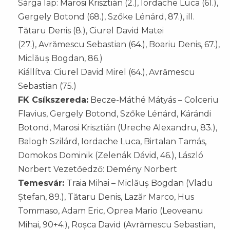
Sárga lap: Marosi Krisztián (2.), Iordache Luca (61.),
Gergely Botond (68.), Szőke Lénárd, 87.), ill.
Tătaru Denis (8.), Ciurel David Matei
(27.), Avrămescu Sebastian (64.), Boariu Denis, 67.),
Miclăuș Bogdan, 86.)
Kiállítva: Ciurel David Mirel (64.), Avrămescu
Sebastian (75.)
FK Csíkszereda:
Becze-Máthé Mátyás – Colceriu
Flavius, Gergely Botond, Szőke Lénárd, Kárándi
Botond, Marosi Krisztián (Ureche Alexandru, 83.),
Balogh Szilárd, Iordache Luca, Birtalan Tamás,
Domokos Dominik (Zelenák Dávid, 46.), László
Norbert Vezetőedző: Demény Norbert
Temesvár:
Traia Mihai – Miclăuș Bogdan (Vladu
Ștefan, 89.), Tătaru Denis, Lazăr Marco, Hus
Tommaso, Adam Eric, Oprea Mario (Leoveanu
Mihai, 90+4.), Roșca David (Avrămescu Sebastian,