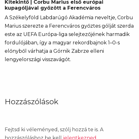
Kitekintő | Corbu Marius első európai
kupagóljával győzött a Ferencváros
A Székelyföld Labdarúgó Akadémia neveltje, Corbu
Marius szerezte a Ferencváros győztes gólját szerda
este az UEFA Európa-liga selejtezőjének harmadik
fordulójában, így a magyar rekordbajnok 1–0-s
előnyből várhatja a Górnik Zabrze elleni
lengyelországi visszavágót.
Hozzászólások
Fejtsd ki véleményed, szólj hozzá te is. A
hozzászóláshoz be kell
jelentkezned
.