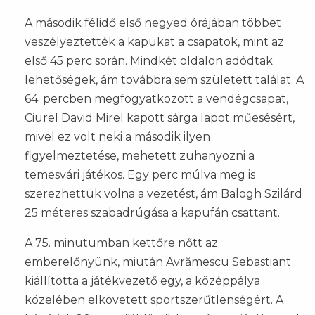
A második félidő első negyed órájában többet
veszélyeztették a kapukat a csapatok, mint az
első 45 perc során. Mindkét oldalon adódtak
lehetőségek, ám továbbra sem született találat. A
64. percben megfogyatkozott a vendégcsapat,
Ciurel David Mirel kapott sárga lapot műesésért,
mivel ez volt neki a második ilyen
figyelmeztetése, mehetett zuhanyozni a
temesvári játékos. Egy perc múlva meg is
szerezhettük volna a vezetést, ám Balogh Szilárd
25 méteres szabadrúgása a kapufán csattant.
A 75. minutumban kettőre nőtt az
emberelőnyünk, miután Avrămescu Sebastiant
kiállította a játékvezető egy, a középpálya
közelében elkövetett sportszerűtlenségért. A