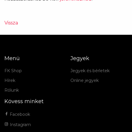
Vissza
Menü
Jegyek
FK Shop
Jegyek és bérletek
Hírek
Online jegyek
Rólunk
Kövess minket
Facebook
Instagram