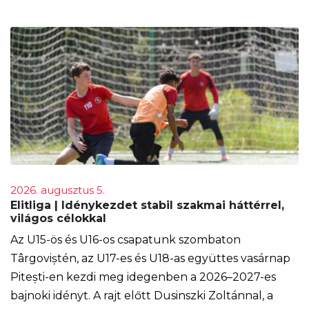
2026. augusztus 5.
Elitliga | Idénykezdet stabil szakmai háttérrel,
világos célokkal
Az U15-ös és U16-os csapatunk szombaton
Târgoviștén, az U17-es és U18-as együttes vasárnap
Pitești-en kezdi meg idegenben a 2026–2027-es
bajnoki idényt. A rajt előtt Dusinszki Zoltánnal, a