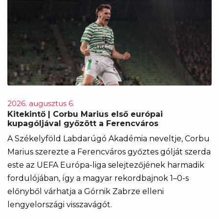
2026. augusztus 6.
Kitekintő | Corbu Marius első európai
kupagóljával győzött a Ferencváros
A Székelyföld Labdarúgó Akadémia neveltje, Corbu
Marius szerezte a Ferencváros győztes gólját szerda
este az UEFA Európa-liga selejtezőjének harmadik
fordulójában, így a magyar rekordbajnok 1–0-s
előnyből várhatja a Górnik Zabrze elleni
lengyelországi visszavágót.