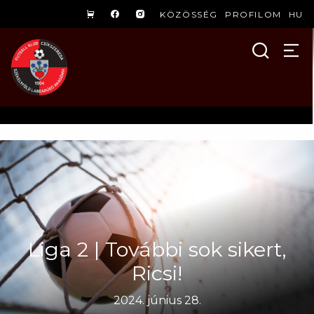
KÖZÖSSÉG
PROFILOM
HU
Liga 2 | További sok sikert,
Ricsi!
2024. június 28.