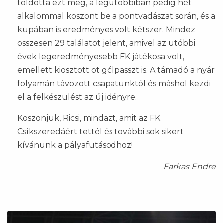
toldotta ezt meg, a legutóbbiban pedig hét
alkalommal köszönt be a pontvadászat során, és a
kupában is eredményes volt kétszer. Mindez
összesen 29 találatot jelent, amivel az utóbbi
évek legeredményesebb FK játékosa volt,
emellett kiosztott öt gólpasszt is. A támadó a nyár
folyamán távozott csapatunktól és máshol kezdi
el a felkészülést az új idényre.
Köszönjük, Ricsi, mindazt, amit az FK
Csíkszeredáért tettél és további sok sikert
kívánunk a pályafutásodhoz!
Farkas Endre