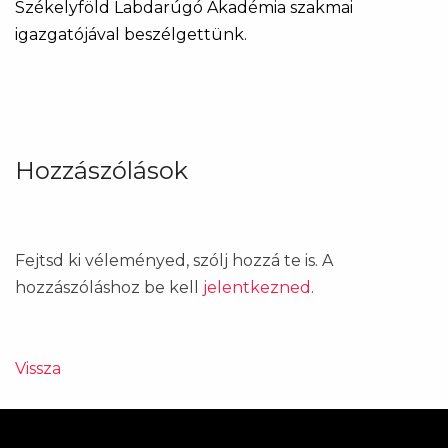
Székelyföld Labdarúgó Akadémia szakmai
igazgatójával beszélgettünk.
Hozzászólások
Fejtsd ki véleményed, szólj hozzá te is. A
hozzászóláshoz be kell
jelentkezned
.
Vissza