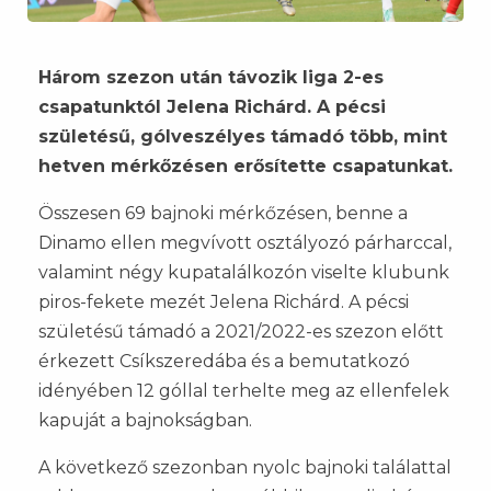
Három szezon után távozik liga 2-es
csapatunktól Jelena Richárd. A pécsi
születésű, gólveszélyes támadó több, mint
hetven mérkőzésen erősítette csapatunkat.
Összesen 69 bajnoki mérkőzésen, benne a
Dinamo ellen megvívott osztályozó párharccal,
valamint négy kupatalálkozón viselte klubunk
piros-fekete mezét Jelena Richárd. A pécsi
születésű támadó a 2021/2022-es szezon előtt
érkezett Csíkszeredába és a bemutatkozó
idényében 12 góllal terhelte meg az ellenfelek
kapuját a bajnokságban.
A következő szezonban nyolc bajnoki találattal