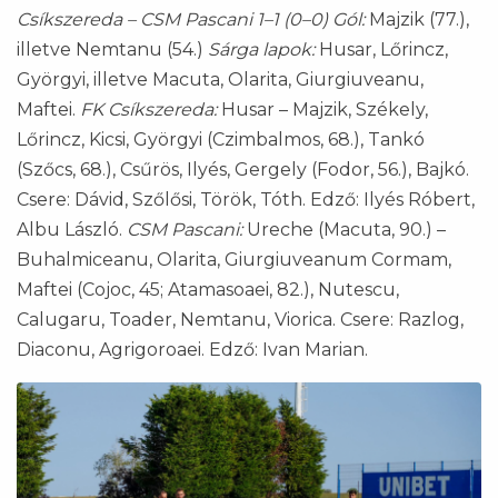
Csíkszereda – CSM Pascani 1–1 (0–0)
Gól:
Majzik (77.),
illetve Nemtanu (54.)
Sárga lapok:
Husar, Lőrincz,
Györgyi, illetve Macuta, Olarita, Giurgiuveanu,
Maftei.
FK Csíkszereda:
Husar – Majzik, Székely,
Lőrincz, Kicsi, Györgyi (Czimbalmos, 68.), Tankó
(Szőcs, 68.), Csűrös, Ilyés, Gergely (Fodor, 56.), Bajkó.
Csere: Dávid, Szőlősi, Török, Tóth. Edző: Ilyés Róbert,
Albu László.
CSM Pascani:
Ureche (Macuta, 90.) –
Buhalmiceanu, Olarita, Giurgiuveanum Cormam,
Maftei (Cojoc, 45; Atamasoaei, 82.), Nutescu,
Calugaru, Toader, Nemtanu, Viorica. Csere: Razlog,
Diaconu, Agrigoroaei. Edző: Ivan Marian.