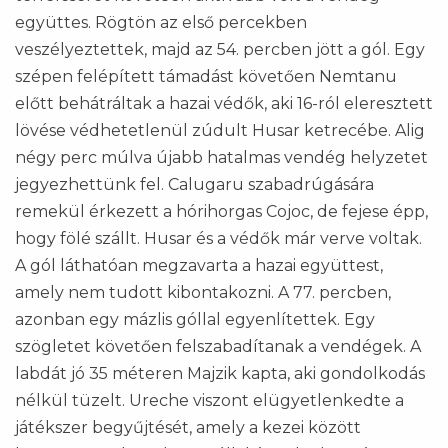
együttes. Rögtön az első percekben
veszélyeztettek, majd az 54. percben jött a gól. Egy
szépen felépített támadást követően Nemtanu
előtt behátráltak a hazai védők, aki 16-ról eleresztett
lövése védhetetlenül zúdult Husar ketrecébe. Alig
négy perc múlva újabb hatalmas vendég helyzetet
jegyezhettünk fel. Calugaru szabadrúgására
remekül érkezett a hórihorgas Cojoc, de fejese épp,
hogy fölé szállt. Husar és a védők már verve voltak.
A gól láthatóan megzavarta a hazai együttest,
amely nem tudott kibontakozni. A 77. percben,
azonban egy mázlis góllal egyenlítettek. Egy
szögletet követően felszabadítanak a vendégek. A
labdát jó 35 méteren Majzik kapta, aki gondolkodás
nélkül tüzelt. Ureche viszont elügyetlenkedte a
játékszer begyűjtését, amely a kezei között