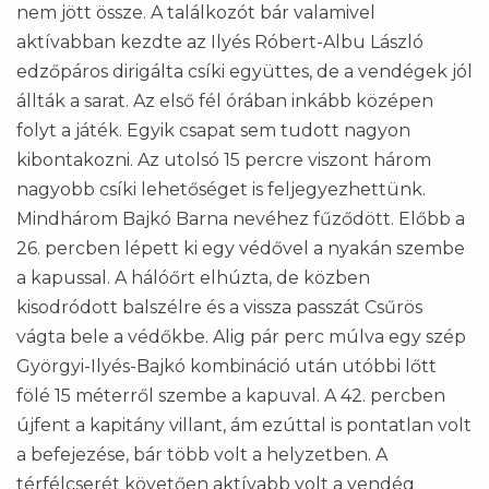
nem jött össze. A találkozót bár valamivel
aktívabban kezdte az Ilyés Róbert-Albu László
edzőpáros dirigálta csíki együttes, de a vendégek jól
állták a sarat. Az első fél órában inkább középen
folyt a játék. Egyik csapat sem tudott nagyon
kibontakozni. Az utolsó 15 percre viszont három
nagyobb csíki lehetőséget is feljegyezhettünk.
Mindhárom Bajkó Barna nevéhez fűződött. Előbb a
26. percben lépett ki egy védővel a nyakán szembe
a kapussal. A hálóőrt elhúzta, de közben
kisodródott balszélre és a vissza passzát Csűrös
vágta bele a védőkbe. Alig pár perc múlva egy szép
Györgyi-Ilyés-Bajkó kombináció után utóbbi lőtt
fölé 15 méterről szembe a kapuval. A 42. percben
újfent a kapitány villant, ám ezúttal is pontatlan volt
a befejezése, bár több volt a helyzetben. A
térfélcserét követően aktívabb volt a vendég