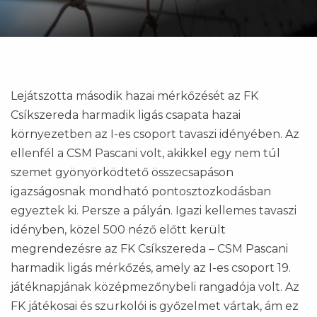
Lejátszotta második hazai mérkőzését az FK
Csíkszereda harmadik ligás csapata hazai
környezetben az I-es csoport tavaszi idényében. Az
ellenfél a CSM Pascani volt, akikkel egy nem túl
szemet gyönyörködtető összecsapáson
igazságosnak mondható pontosztozkodásban
egyeztek ki. Persze a pályán. Igazi kellemes tavaszi
idényben, közel 500 néző előtt került
megrendezésre az FK Csíkszereda – CSM Pascani
harmadik ligás mérkőzés, amely az I-es csoport 19.
játéknapjának középmezőnybeli rangadója volt. Az
FK játékosai és szurkolói is győzelmet vártak, ám ez