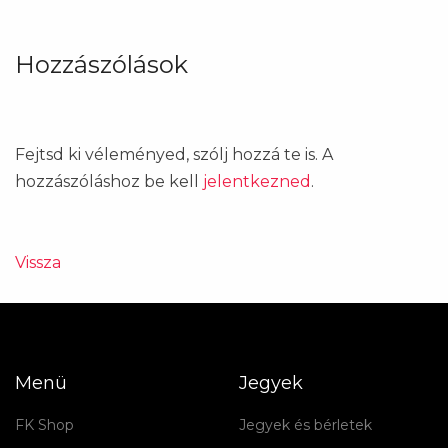
Hozzászólások
Fejtsd ki véleményed, szólj hozzá te is. A
hozzászóláshoz be kell
jelentkezned
.
Vissza
Menü
Jegyek
FK Shop
Jegyek és bérletek