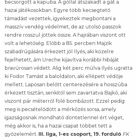
becsorgott a kapuba. A góllal átszakadt a gát a
hazai játékosokban. Egyre több kecsegtető
támadást vezettek, igyekeztek megbontani a
masszív vendég védelmet, de az utolsó passzok
rendre rosszul jöttek össze. A hajrában viszont ott
volt a lehetőség. Előbb a 85. percben Majzik
szabadrúgására érkezett jól Ilyés, aki közelre
fejelhetett, ám Ureche kijavítva korábbi hibáját
bravúrosan védett. Alig két perc múlva Ilyés ugratta
ki Fodor Tamást a baloldalon, aki ellépett védője
mellett. Laposan belőtt centerezésére a hosszúba
érkezett tisztán, senkitől sem zavartatva Bajkó, aki
viszont pár méterről fölé bombázott. Ezzel pedig
meg is pecsételődött a mérkőzés sorsa, amely
igazságosnak mondható döntetlennel ért véget,
még akkor is, ha a hazai csapat többet tett a
győzelemért.
III. liga, 1-es csoport, 19. forduló
FK