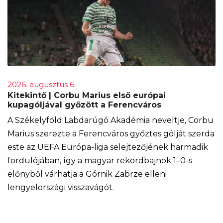
2026. augusztus 6.
Kitekintő | Corbu Marius első európai
kupagóljával győzött a Ferencváros
A Székelyföld Labdarúgó Akadémia neveltje, Corbu
Marius szerezte a Ferencváros győztes gólját szerda
este az UEFA Európa-liga selejtezőjének harmadik
fordulójában, így a magyar rekordbajnok 1–0-s
előnyből várhatja a Górnik Zabrze elleni
lengyelországi visszavágót.