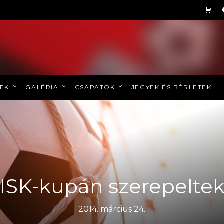
REK
GALÉRIA
CSAPATOK
JEGYEK ÉS BÉRLETEK
ISK-kupán szerepelte
2014. március 24.