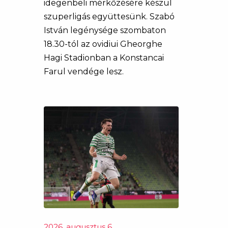
idegenbeli mérkőzésére készül
szuperligás együttesünk. Szabó
István legénysége szombaton
18.30-tól az ovidiui Gheorghe
Hagi Stadionban a Konstancai
Farul vendége lesz.
2026. augusztus 6.