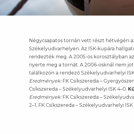
Négycsapatos tornán vett részt hétvégén az
Székelyudvarhelyen. Az ISK-kupára hallgató
rendezték meg. A 2005-ös korosztályban az
nyerte meg a tornát. A 2006-osknál nem jö
találkozón a rendező Székelyudvarhelyi IS
Eredmények:
FK Csíkszereda – Gyergyószent
Csíkszereda – Székelyudvarhelyi ISK 4–0.
Kü
Eredmények:
FK Csíkszereda – Székelyudva
2–1, FK Csíkszereda – Székelyudvarhelyi ISK 