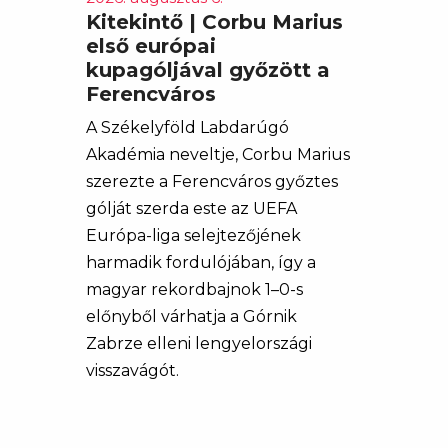
Kitekintő | Corbu Marius
első európai
kupagóljával győzött a
Ferencváros
A Székelyföld Labdarúgó
Akadémia neveltje, Corbu Marius
szerezte a Ferencváros győztes
gólját szerda este az UEFA
Európa-liga selejtezőjének
harmadik fordulójában, így a
magyar rekordbajnok 1–0-s
előnyből várhatja a Górnik
Zabrze elleni lengyelországi
visszavágót.