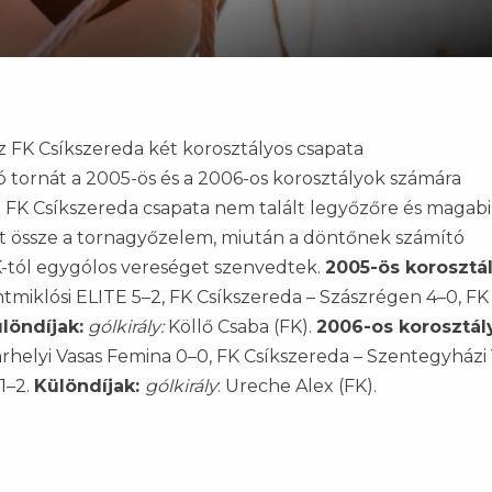
 FK Csíkszereda két korosztályos csapata
 tornát a 2005-ös és a 2006-os korosztályok számára
 FK Csíkszereda csapata nem talált legyőzőre és magab
tt össze a tornagyőzelem, miután a döntőnek számító
K-tól egygólos vereséget szenvedtek.
2005-ös korosztá
miklósi ELITE 5–2, FK Csíkszereda – Szászrégen 4–0, FK
löndíjak:
gólkirály:
Köllő Csaba (FK).
2006-os korosztál
rhelyi Vasas Femina 0–0, FK Csíkszereda – Szentegyházi 
1–2.
Különdíjak:
gólkirály
: Ureche Alex (FK).