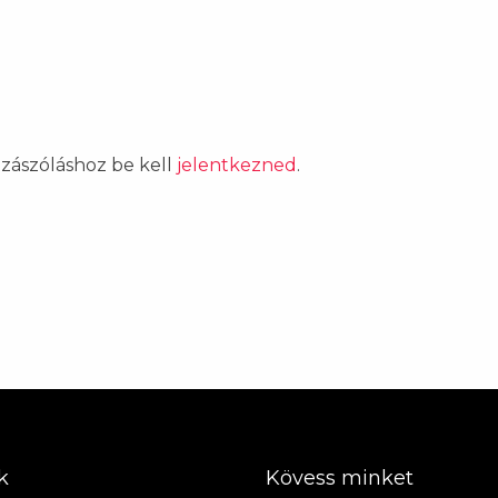
ozzászóláshoz be kell
jelentkezned
.
k
Kövess minket