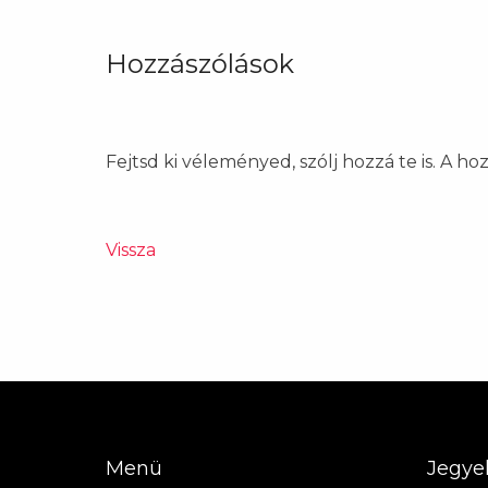
Hozzászólások
Fejtsd ki véleményed, szólj hozzá te is. A h
Vissza
Menü
Jegye