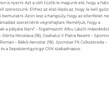
n is nyerni. Azt a célt tűztik ki magunk elé, hogy a hát
 szerezzünk. Ehhez az első lépés az, hogy le kell győz
bemutatni. Azon lesz a hangsúly, hogy az ellenfelet ne
támadást szeretnénk végrehajtani. Reméljük, hogy a
ak a pályára lépni” – fogalmazott Albu László másodedz
Stiinta Miroslava (18), Ceahalul II Piatra Neamt – Sporting
 Roman – Bákói Aerostar (18).
Szombat:
FK Csíkszereda –
a és a Sepsiszentgyörgyi OSK szabadnapos.