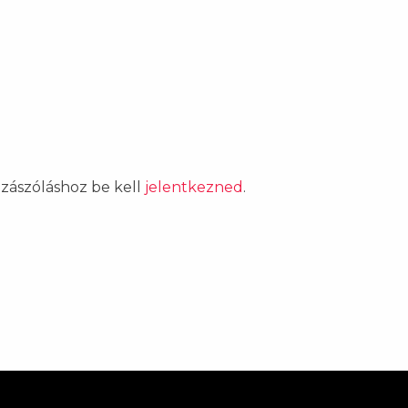
ozzászóláshoz be kell
jelentkezned
.