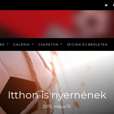
REK
GALÉRIA
CSAPATOK
JEGYEK ÉS BÉRLETEK
Itthon is nyernének
2015. május 15.