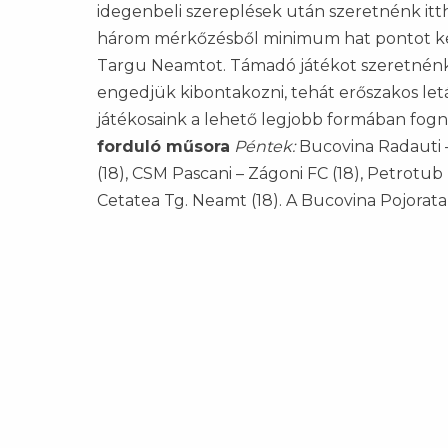
idegenbeli szereplések után szeretnénk ittho
három mérkőzésből minimum hat pontot kell
Targu Neamtot. Támadó játékot szeretnénk 
engedjük kibontakozni, tehát erőszakos le
játékosaink a lehető legjobb formában fogn
forduló műsora
Péntek:
Bucovina Radauti – 
(18), CSM Pascani – Zágoni FC (18), Petrotub
Cetatea Tg. Neamt (18). A Bucovina Pojorat