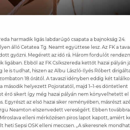
reda harmadik ligás labdarúgó csapata a bajnokság 24.
lyen álló Cetatea Tg. Neamt együttese lesz. Az FK a tava
tt győzni. Megérett az idő rá. Három fordulót rendez
ligában. Ebből az FK Csíkszereda kettőt hazai pályán já
le is tudhat, hiszen az Albu László-Ilyés Róbert dirigált
ombaton 18 órától. A tavaszi idényben eddig két találk
 a második helyezett Pojoratatól, majd 1–1-es döntetlent
t érő sikert így még hazai pályán nem könyvelhetett el
s. Egyrészt az első hazai siker reményében, másrészt azé
Targu Neamton elszenvedett vereségért. Ebben továbbr
 Miroslava elleni mérkőzésen piros lapot kapott, amiért k
últ heti Sepsi OSK elleni meccsen. „A sikeresnek mondha