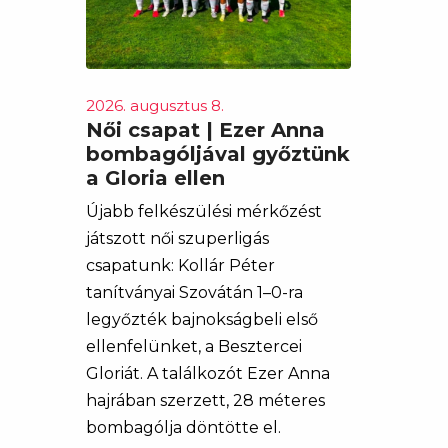
2026. augusztus 8.
Női csapat | Ezer Anna
bombagóljával győztünk
a Gloria ellen
Újabb felkészülési mérkőzést
játszott női szuperligás
csapatunk: Kollár Péter
tanítványai Szovátán 1–0-ra
legyőzték bajnokságbeli első
ellenfelünket, a Besztercei
Gloriát. A találkozót Ezer Anna
hajrában szerzett, 28 méteres
bombagólja döntötte el.