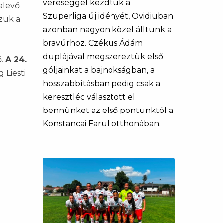
vereséggel kezdtük a
ralevő
Szuperliga új idényét, Ovidiuban
zük a
azonban nagyon közel álltunk a
bravúrhoz. Czékus Ádám
duplájával megszereztük első
ő.
A 24.
góljainkat a bajnokságban, a
 Liesti
hosszabbításban pedig csak a
keresztléc választott el
bennünket az első pontunktól a
Konstancai Farul otthonában.