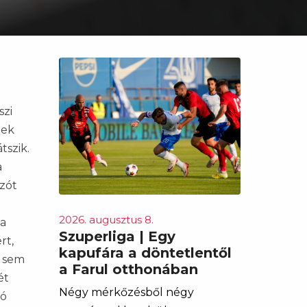
szi
nek
tszik.
a
ozót
2026. augusztus 8.
 a
Szuperliga | Egy
rt,
kapufára a döntetlentől
a sem
a Farul otthonában
ét
Négy mérkőzésből négy
tó