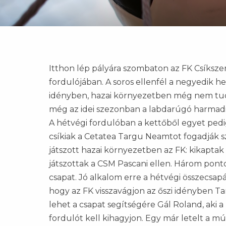
Itthon lép pályára szombaton az FK Csíksze
fordulójában. A soros ellenfél a negyedik he
idényben, hazai környezetben még nem tudo
még az idei szezonban a labdarúgó harmadik 
A hétvégi fordulóban a kettőből egyet pedig 
csíkiak a Cetatea Targu Neamtot fogadják sz
játszott hazai környezetben az FK: kikaptak
játszottak a CSM Pascani ellen. Három ponto
csapat. Jó alkalom erre a hétvégi összecsapá
hogy az FK visszavágjon az őszi idényben 
lehet a csapat segítségére Gál Roland, aki a
fordulót kell kihagyjon. Egy már letelt a m