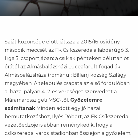
Saját közönsége előtt játssza a 2015/16-os idény
második meccsét az FK Csíkszereda a labdarúgó 3.
Liga 5. csoportjában: a csíkiak pénteken délután öt
órától az Almásbalázsházi Luceafărult fogadják.
Almásbalázsháza (románul: Bălan) község Szilágy
megyében. A település csapata az első fordulóban
a hazai pályán 4–2-es vereséget szenvedett a
Máramarosszigeti MSC-től.
Győzelemre
számítanak
Minden adott egy jó hazai
bemutatkozáshoz, Ilyés Róbert, az FK Csíkszereda
vezetőedzője is abban reménykedik, hogy a
csíkszeredai városi stadionban összejön a győzelem.