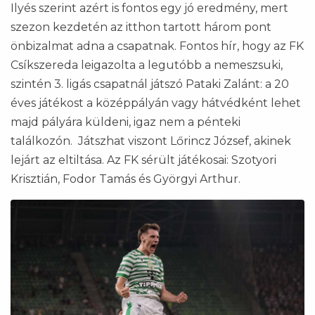
Ilyés szerint azért is fontos egy jó eredmény, mert
szezon kezdetén az itthon tartott három pont
önbizalmat adna a csapatnak. Fontos hír, hogy az FK
Csíkszereda leigazolta a legutóbb a nemeszsuki,
szintén 3. ligás csapatnál játszó Pataki Zalánt: a 20
éves játékost a középpályán vagy hátvédként lehet
majd pályára küldeni, igaz nem a pénteki
találkozón. Játszhat viszont Lőrincz József, akinek
lejárt az eltiltása. Az FK sérült játékosai: Szotyori
Krisztián, Fodor Tamás és Györgyi Arthur.