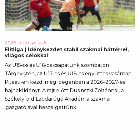
2026. augusztus 5.
Elitliga | Idénykezdet stabil szakmai háttérrel,
világos célokkal
Az U15-ös és U16-os csapatunk szombaton
Târgoviștén, az U17-es és U18-as együttes vasárnap
Pitești-en kezdi meg idegenben a 2026–2027-es
bajnoki idényt. A rajt előtt Dusinszki Zoltánnal, a
Székelyföld Labdarúgó Akadémia szakmai
igazgatójával beszélgettünk.