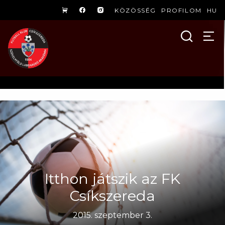
KÖZÖSSÉG
PROFILOM
HU
Itthon játszik az FK
Csíkszereda
2015. szeptember 3.