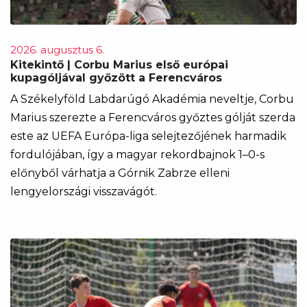
2026. augusztus 6.
Kitekintő | Corbu Marius első európai
kupagóljával győzött a Ferencváros
A Székelyföld Labdarúgó Akadémia neveltje, Corbu
Marius szerezte a Ferencváros győztes gólját szerda
este az UEFA Európa-liga selejtezőjének harmadik
fordulójában, így a magyar rekordbajnok 1–0-s
előnyből várhatja a Górnik Zabrze elleni
lengyelországi visszavágót.