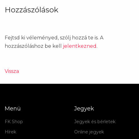
Hozzászólások
Fejtsd ki véleményed, szólj hozzá te is. A
hozzászóláshoz be kell
jelentkezned
.
Vissza
Menü
Jegyek
FK Shop
Jegyek és bérletek
Hírek
Online jegyek