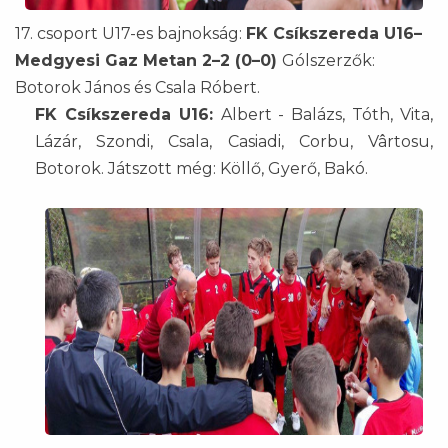
17. csoport U17-es bajnokság:
FK Csíkszereda U16–
Medgyesi Gaz Metan 2–2 (0–0)
Gólszerzők:
Botorok János és Csala Róbert.
FK Csíkszereda U16:
Albert - Balázs, Tóth, Vita,
Lázár, Szondi, Csala, Casiadi, Corbu, Vârtosu,
Botorok. Játszott még: Köllő, Gyerő, Bakó.