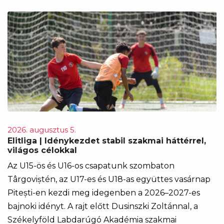
2026. augusztus 5.
Elitliga | Idénykezdet stabil szakmai háttérrel,
világos célokkal
Az U15-ös és U16-os csapatunk szombaton
Târgoviștén, az U17-es és U18-as együttes vasárnap
Pitești-en kezdi meg idegenben a 2026–2027-es
bajnoki idényt. A rajt előtt Dusinszki Zoltánnal, a
Székelyföld Labdarúgó Akadémia szakmai