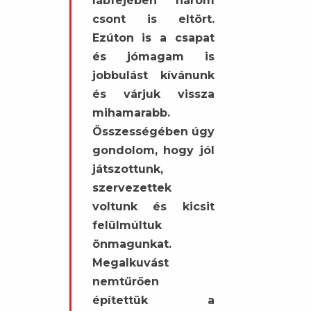
lábfejében három
csont is eltört.
Ezúton is a csapat
és jómagam is
jobbulást kívánunk
és várjuk vissza
mihamarabb.
Összességében úgy
gondolom, hogy jól
játszottunk,
szervezettek
voltunk és kicsit
felülmúltuk
önmagunkat.
Megalkuvást
nemtűrően
építettük a