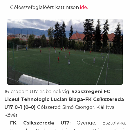
Gólösszefoglalóért kattintson
ide.
16. csoport U17-es bajnokság:
Szászrégeni FC
Liceul Tehnologic Lucian Blaga–FK Csíkszereda
U17 0–1 (0–0)
Gólszerző: Simó Csongor. Kiállítva:
Kővári.
FK Csíkszereda U17:
Gyenge, Esztolyka,