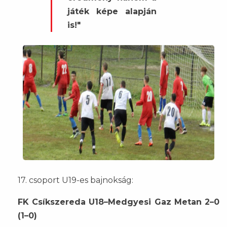
játék képe alapján
is!"
17. csoport U19-es bajnokság:
FK Csíkszereda U18–Medgyesi Gaz Metan 2–0
(1–0)