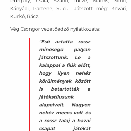
Purguly, Csala, Szabó, Incze, Máthis, Simó,
Kányádi, Partene, Suciu. Játszott még: Kővári,
Kurkó, Rácz.
Vég Csongor vezetőedző nyilatkozata:
"Eső áztatta rossz
minőségű pályán
játszottunk. Le a
kalappal a fiúk előtt,
hogy ilyen nehéz
körülmények között
is betartották a
játékstílusunk
alapelveit. Nagyon
nehéz meccs volt és
a rossz talaj a hazai
csapat játékát