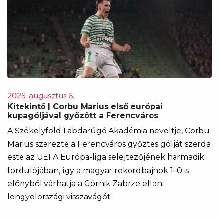
2026. augusztus 6.
Kitekintő | Corbu Marius első európai
kupagóljával győzött a Ferencváros
A Székelyföld Labdarúgó Akadémia neveltje, Corbu
Marius szerezte a Ferencváros győztes gólját szerda
este az UEFA Európa-liga selejtezőjének harmadik
fordulójában, így a magyar rekordbajnok 1–0-s
előnyből várhatja a Górnik Zabrze elleni
lengyelországi visszavágót.