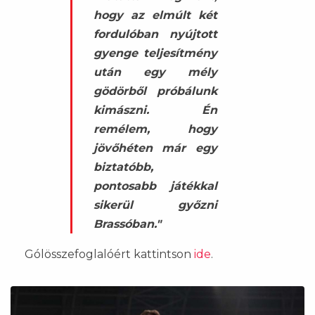
hogy az elmúlt két
fordulóban nyújtott
gyenge teljesítmény
után egy mély
gödörből próbálunk
kimászni. Én
remélem, hogy
jövőhéten már egy
biztatóbb,
pontosabb játékkal
sikerül győzni
Brassóban."
Gólösszefoglalóért kattintson
ide
.