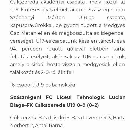
Csíkszereda akadémiai csapatai, mely közül az
U19 kiütéses győzelmet aratott Szászrégenben.
Széchenyi Márton U18-as csapata,
kapusbravúrokkal, de győzni tudott a Medgyesi
Gaz Metan ellen és megbosszulta az idegenbeli
vereséget. U17-es csapatunk késélen táncolt és a
94. percben rúgott góljával életben tartja
feljutási esélyeit, akárcsak az U16-os csapatunk,
amely a sírból hozta vissza a medgyesiek elleni
találkozót és 2-0-ról állt fel!
16. csoport U19-es bajnokság:
Szászrégeni FC Liceul Tehnologic Lucian
Blaga–FK Csíkszereda U19 0–9 (0–2)
Gólszerzők: Bara László és Bara Levente 3-3, Barta
Norbert 2, Antal Barna.