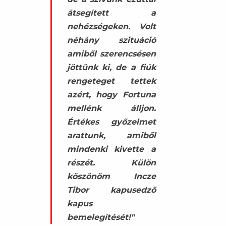
átsegített a
nehézségeken. Volt
néhány szituáció
amiből szerencsésen
jöttünk ki, de a fiúk
rengeteget tettek
azért, hogy Fortuna
mellénk álljon.
Értékes győzelmet
arattunk, amiből
mindenki kivette a
részét. Külön
köszönöm Incze
Tibor kapusedző
kapus
bemelegítését!"