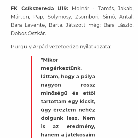
FK Csíkszereda U19:
Molnár - Tamás, Jakab,
Márton, Pap, Solymosy, Zsombori, Simó, Antal,
Bara Levente, Barta. Játszott még: Bara László,
Dobos Oszkár.
Purguly Árpád vezetőedző nyilatkozata:
"Mikor
megérkeztünk,
láttam, hogy a pálya
nagyon rossz
minőségű és ettől
tartottam egy kicsit,
úgy éreztem nehéz
dolgunk lesz. Nem
is az eredmény,
hanem a játékosaim