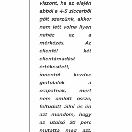
viszont, ha az elején
abból a 4-5 ziccerből
gólt szerzünk, akkor
nem lett volna ilyen
nehéz ez a
mérkőzés. Az
ellenfél két
ellentámadást
értékesített,
innentől kezdve
gratulálok a
csapatnak, mert
nem omlott össze,
feltudott állni és én
azt mondom, hogy
az utolsó 20 perc
mutatta meg azt,