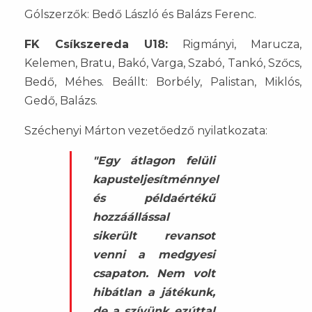
Gólszerzők: Bedő László és Balázs Ferenc.
FK Csíkszereda U18:
Rigmányi, Marucza,
Kelemen, Bratu, Bakó, Varga, Szabó, Tankó, Szőcs,
Bedő, Méhes. Beállt: Borbély, Palistan, Miklós,
Gedő, Balázs.
Széchenyi Márton vezetőedző nyilatkozata:
"Egy átlagon felüli
kapusteljesítménnyel
és példaértékű
hozzáállással
sikerült revansot
venni a medgyesi
csapaton. Nem volt
hibátlan a játékunk,
de a szívünk ezúttal