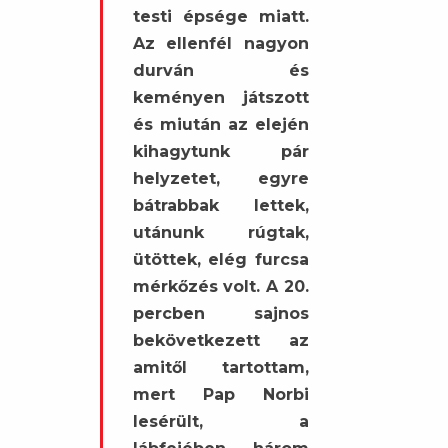
testi épsége miatt.
Az ellenfél nagyon
durván és
keményen játszott
és miután az elején
kihagytunk pár
helyzetet, egyre
bátrabbak lettek,
utánunk rúgtak,
ütöttek, elég furcsa
mérkőzés volt. A 20.
percben sajnos
bekövetkezett az
amitől tartottam,
mert Pap Norbi
lesérült, a