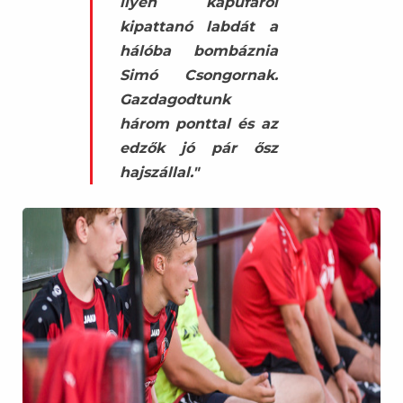
ilyen kapufáról
kipattanó labdát a
hálóba bombáznia
Simó Csongornak.
Gazdagodtunk
három ponttal és az
edzők jó pár ősz
hajszállal."