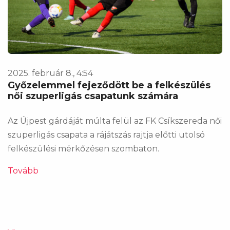
2025. február 8., 4:54
Győzelemmel fejeződött be a felkészülés
női szuperligás csapatunk számára
Az Újpest gárdáját múlta felül az FK Csíkszereda női
szuperligás csapata a rájátszás rajtja előtti utolsó
felkészülési mérkőzésen szombaton.
Tovább