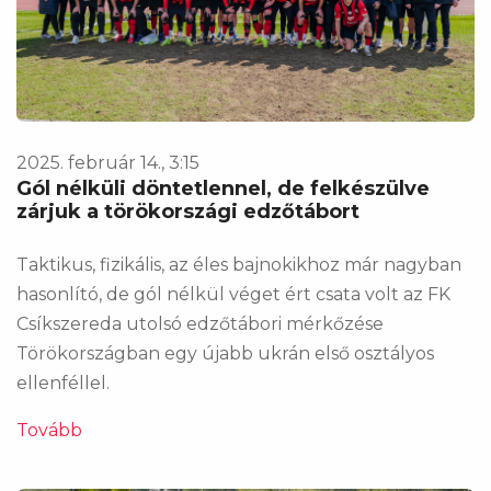
2025. február 14., 3:15
Gól nélküli döntetlennel, de felkészülve
zárjuk a törökországi edzőtábort
Taktikus, fizikális, az éles bajnokikhoz már nagyban
hasonlító, de gól nélkül véget ért csata volt az FK
Csíkszereda utolsó edzőtábori mérkőzése
Törökországban egy újabb ukrán első osztályos
ellenféllel.
Tovább