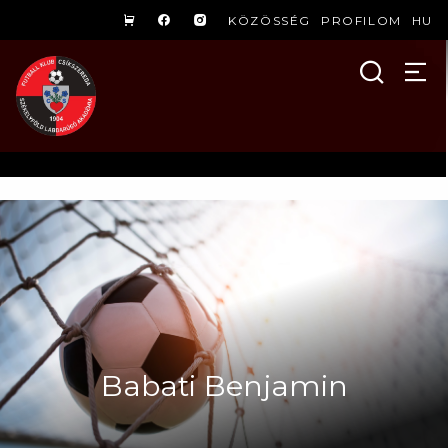
KÖZÖSSÉG
PROFILOM
HU
Babati Benjamin