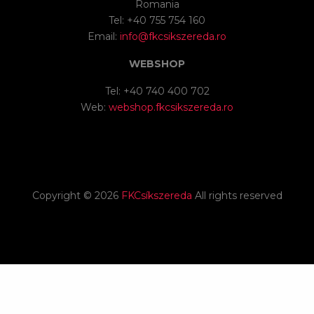
Romania
Tel: +40 755 754 160
Email:
info@fkcsikszereda.ro
WEBSHOP
Tel: +40 740 400 702
Web:
webshop.fkcsikszereda.ro
Copyright ©
2026
FKCsíkszereda
All rights reserved