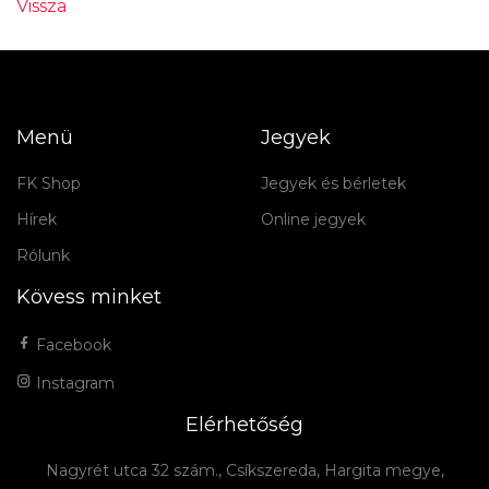
Vissza
Menü
Jegyek
FK Shop
Jegyek és bérletek
Hírek
Online jegyek
Rólunk
Kövess minket
Facebook
Instagram
Elérhetőség
Nagyrét utca 32 szám., Csíkszereda, Hargita megye,