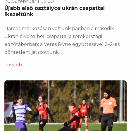
2025. február 11., 5:00
Újabb első osztályos ukrán csapattal
ikszeltünk
Harcos mérkőzésen voltunk pariban a második
ukrán élvonalbeli csapattal a törökországi
edzőtáborban: a Veres Rivne együttesével 2–2-es
döntetlent játszottunk.
Tovább