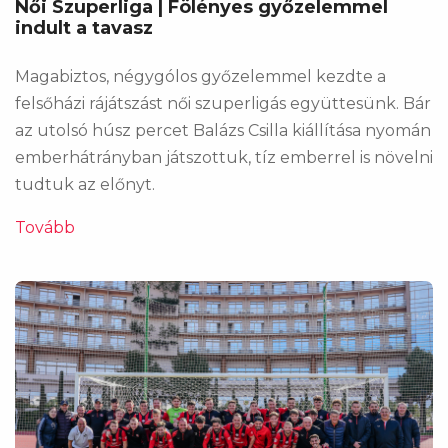
Női Szuperliga | Fölényes győzelemmel
indult a tavasz
Magabiztos, négygólos győzelemmel kezdte a
felsőházi rájátszást női szuperligás együttesünk. Bár
az utolsó húsz percet Balázs Csilla kiállítása nyomán
emberhátrányban játszottuk, tíz emberrel is növelni
tudtuk az előnyt.
Tovább