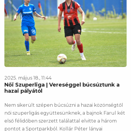
2025. május 18., 11:44
Női Szuperliga | Vereséggel búcsúztunk a
hazai pályától
Nem sikerült szépen búcsúzni a hazai közönségtől
női szuperligás együttesünknek, a bajnok Farul két
első félidőben szerzett találattal elvitte a három
pontot a Sportparkból. Kollár Péter lányai