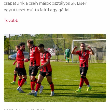
csapatunk a cseh másodosztályos SK Líšeň
együttesét múlta felül egy góllal.
Tovább