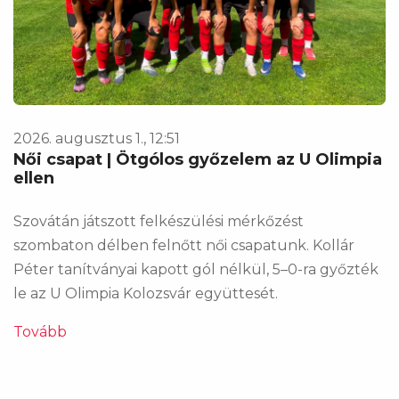
2026. augusztus 1., 12:51
Női csapat | Ötgólos győzelem az U Olimpia
ellen
Szovátán játszott felkészülési mérkőzést
szombaton délben felnőtt női csapatunk. Kollár
Péter tanítványai kapott gól nélkül, 5–0-ra győzték
le az U Olimpia Kolozsvár együttesét.
Tovább