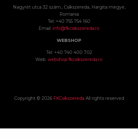
Nagyrét utca 32 szám., Csíkszereda, Hargita megye,
Romania
Tel: +40 755 754 160
Email:
info@fkcsikszereda.ro
WEBSHOP
Tel: +40 740 400 702
Web:
webshop.fkcsikszereda.ro
Copyright ©
2026
FKCsíkszereda
All rights reserved