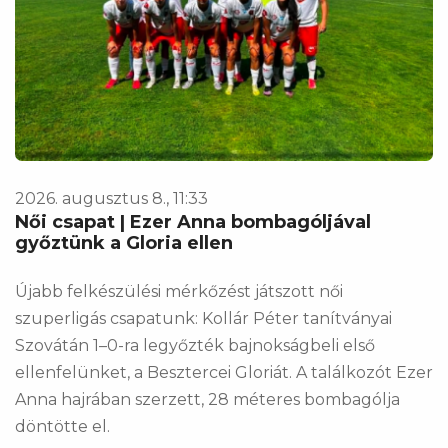
2026. augusztus 8., 11:33
Női csapat | Ezer Anna bombagóljával
győztünk a Gloria ellen
Újabb felkészülési mérkőzést játszott női
szuperligás csapatunk: Kollár Péter tanítványai
Szovátán 1–0-ra legyőzték bajnokságbeli első
ellenfelünket, a Besztercei Gloriát. A találkozót Ezer
Anna hajrában szerzett, 28 méteres bombagólja
döntötte el.