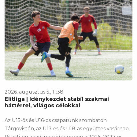
2026. augusztus 5., 11:38
Elitliga | Idénykezdet stabil szakmai
háttérrel, világos célokkal
Az U15-ös és U16-os csapatunk szombaton
Târgoviștén, az U17-es és U18-as együttes vasárnap
Pitești-en kezdi meg idegenben a 2026–2027-es