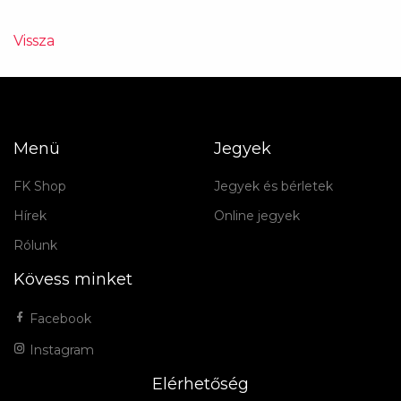
Vissza
Menü
Jegyek
FK Shop
Jegyek és bérletek
Hírek
Online jegyek
Rólunk
Kövess minket
Facebook
Instagram
Elérhetőség