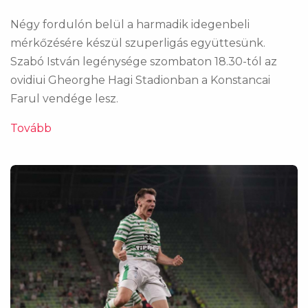
Négy fordulón belül a harmadik idegenbeli
mérkőzésére készül szuperligás együttesünk.
Szabó István legénysége szombaton 18.30-tól az
ovidiui Gheorghe Hagi Stadionban a Konstancai
Farul vendége lesz.
Tovább