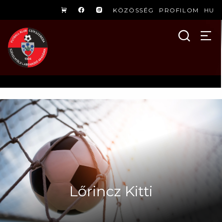
KÖZÖSSÉG
PROFILOM
HU
Lőrincz Kitti