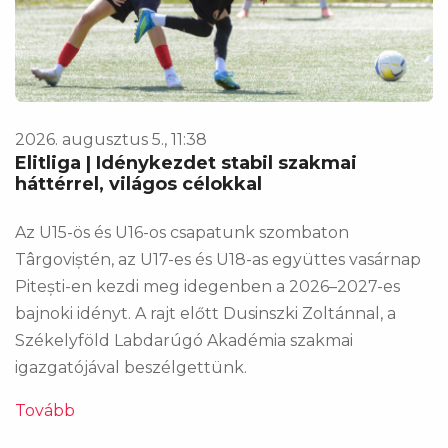
2026. augusztus 5., 11:38
Elitliga | Idénykezdet stabil szakmai
háttérrel, világos célokkal
Az U15-ös és U16-os csapatunk szombaton
Târgoviștén, az U17-es és U18-as együttes vasárnap
Pitești-en kezdi meg idegenben a 2026–2027-es
bajnoki idényt. A rajt előtt Dusinszki Zoltánnal, a
Székelyföld Labdarúgó Akadémia szakmai
igazgatójával beszélgettünk.
Tovább