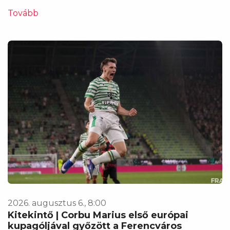
Tovább
2026. augusztus 6., 8:00
Kitekintő | Corbu Marius első európai
kupagóljával győzött a Ferencváros