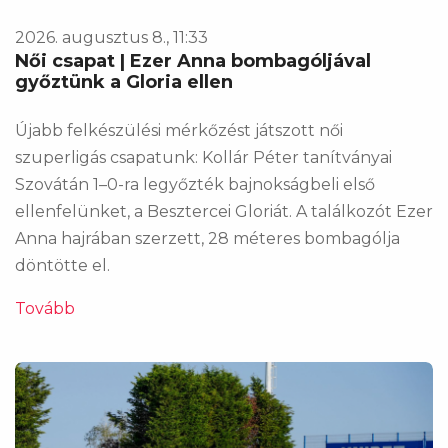
2026. augusztus 8., 11:33
Női csapat | Ezer Anna bombagóljával
győztünk a Gloria ellen
Újabb felkészülési mérkőzést játszott női
szuperligás csapatunk: Kollár Péter tanítványai
Szovátán 1–0-ra legyőzték bajnokságbeli első
ellenfelünket, a Besztercei Gloriát. A találkozót Ezer
Anna hajrában szerzett, 28 méteres bombagólja
döntötte el.
Tovább