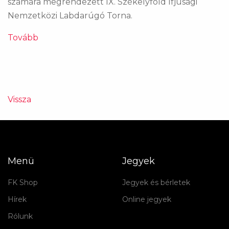
számára megrendezett IX. Székelyföld Ifjúsági
Nemzetközi Labdarúgó Torna.
Tovább
Vissza
Menü
Jegyek
FK Shop
Jegyek és bérletek
Hírek
Online jegyek
Rólunk