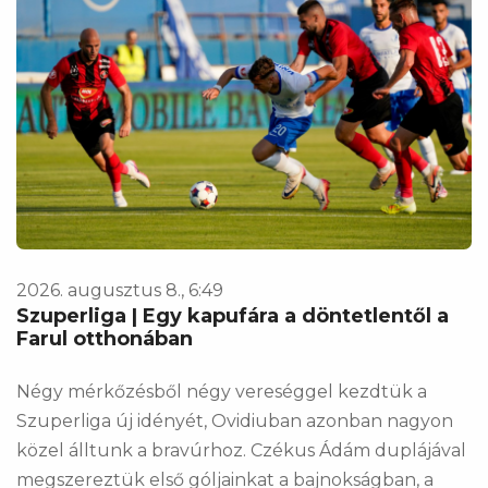
2026. augusztus 8., 6:49
Szuperliga | Egy kapufára a döntetlentől a
Farul otthonában
Négy mérkőzésből négy vereséggel kezdtük a
Szuperliga új idényét, Ovidiuban azonban nagyon
közel álltunk a bravúrhoz. Czékus Ádám duplájával
megszereztük első góljainkat a bajnokságban, a