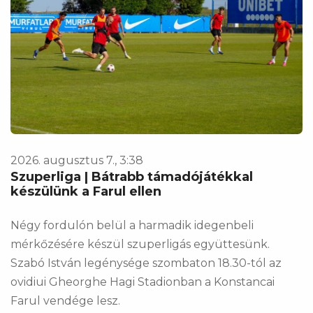
2026. augusztus 7., 3:38
Szuperliga | Bátrabb támadójátékkal
készülünk a Farul ellen
Négy fordulón belül a harmadik idegenbeli
mérkőzésére készül szuperligás együttesünk.
Szabó István legénysége szombaton 18.30-tól az
ovidiui Gheorghe Hagi Stadionban a Konstancai
Farul vendége lesz.