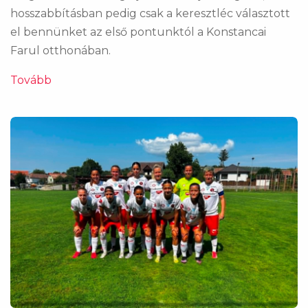
hosszabbításban pedig csak a keresztléc választott
el bennünket az első pontunktól a Konstancai
Farul otthonában.
Tovább