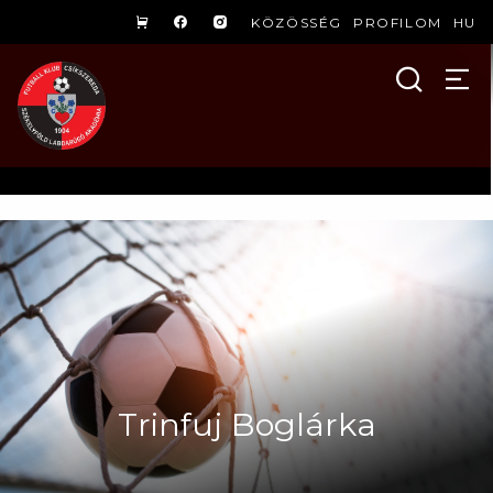
KÖZÖSSÉG
PROFILOM
HU
Trinfuj Boglárka