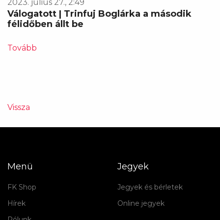
2023. július 27., 2:49
Válogatott | Trinfuj Boglárka a második
félidőben állt be
Tovább
Vissza
Menü
Jegyek
FK Shop
Jegyek és bérletek
Hírek
Online jegyek
Rólunk