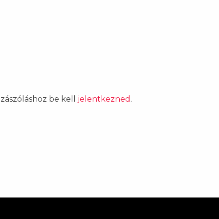
ozzászóláshoz be kell
jelentkezned
.