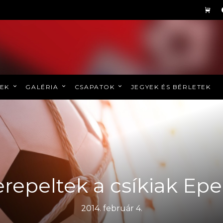
REK
GALÉRIA
CSAPATOK
JEGYEK ÉS BÉRLETEK
erepeltek a csíkiak Ep
2014. február 4.