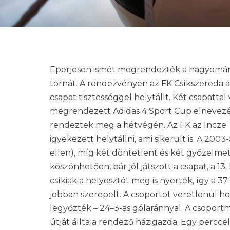
Eperjesen ismét megrendezték a hagyomány
tornát. A rendezvényen az FK Csíkszereda a 2
csapat tisztességgel helytállt. Két csapattal
megrendezett Adidas 4 Sport Cup elnevezé
rendeztek meg a hétvégén. Az FK az Incze Tib
igyekezett helytállni, ami sikerült is. A 20
ellen), míg két döntetlent és két győzelme
köszönhetően, bár jól játszott a csapat, a 
csíkiak a helyosztót meg is nyerték, így a 3
jobban szerepelt. A csoportot veretlenül ho
legyőzték – 24–3-as gólaránnyal. A csoport
útját állta a rendező házigazda. Egy perccel