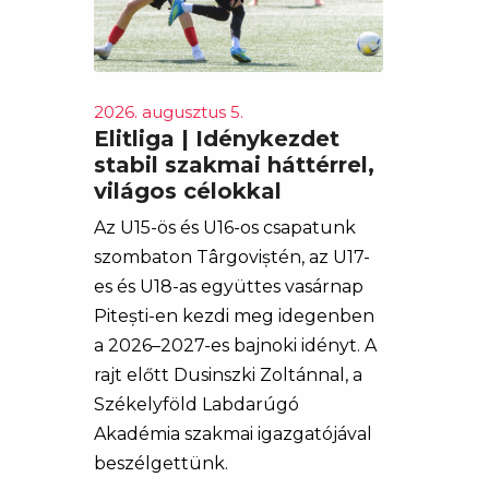
2026. augusztus 5.
Elitliga | Idénykezdet
stabil szakmai háttérrel,
világos célokkal
Az U15-ös és U16-os csapatunk
szombaton Târgoviștén, az U17-
es és U18-as együttes vasárnap
Pitești-en kezdi meg idegenben
a 2026–2027-es bajnoki idényt. A
rajt előtt Dusinszki Zoltánnal, a
Székelyföld Labdarúgó
Akadémia szakmai igazgatójával
beszélgettünk.