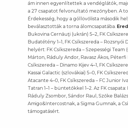
ám innen egyenlítettek a vendéglátók, majd 
a 27 csapatot felvonultató mezőnyben. A t
Érdekesség, hogy a góllövőlista második hel
beválasztották a torna álomcsapatába.
Ere
Bukovina Cernăuţi (ukrán) 5–2, FK Csíkszered
Budatétény 1–1, FK Csíkszereda – Rozsnyói Do
helyért: FK Csíkszereda – Szepességi Team (s
Márton, Ráduly Andor, Ravasz Ákos, Péterfi
Csíkszereda – Dinamo Kijev 4–1, FK Csíkszere
Kassai Galactic (szlovákiai) 5–0, FK Csíkszer
Atacante 4–0, FK Csíkszereda – FC Junior Iv
Tatran 1–1 – büntetőkkel 1–2. Az FK csapata:
Ráduly Zsombor, Sándor Raul, Szőke Balázs
Amigo&Intercostnak, a Sigma Gumnak, a Cs
támogatásért.