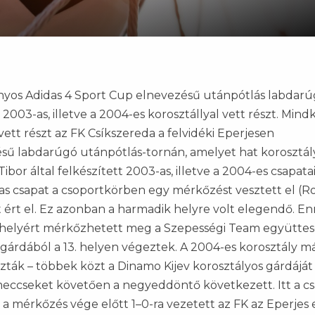
os Adidas 4 Sport Cup elnevezésű utánpótlás labdarú
003-as, illetve a 2004-es korosztállyal vett részt. Mind
 vett részt az FK Csíkszereda a felvidéki Eperjesen
sű labdarúgó utánpótlás-tornán, amelyet hat korosztá
or által felkészített 2003-as, illetve a 2004-es csapata
03-as csapat a csoportkörben egy mérkőzést vesztett el (
t ért el. Ez azonban a harmadik helyre volt elegendő. E
13. helyért mérkőzhetett meg a Szepességi Team együttes
7 gárdából a 13. helyen végeztek. A 2004-es korosztály m
zták – többek közt a Dinamo Kijev korosztályos gárdáját 
meccseket követően a negyeddöntő következett. Itt a c
 a mérkőzés vége előtt 1–0-ra vezetett az FK az Eperjes e