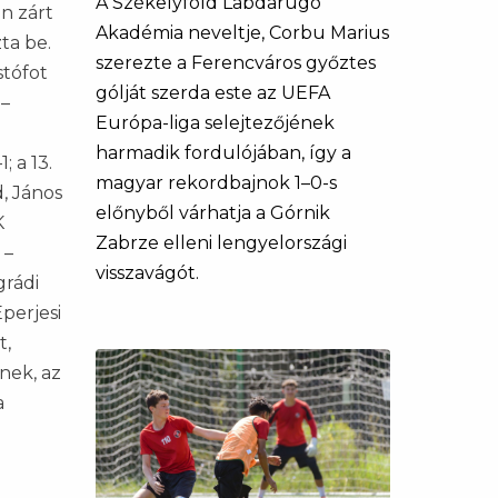
A Székelyföld Labdarúgó
n zárt
Akadémia neveltje, Corbu Marius
ta be.
szerezte a Ferencváros győztes
stófot
gólját szerda este az UEFA
 –
Európa-liga selejtezőjének
harmadik fordulójában, így a
 a 13.
magyar rekordbajnok 1–0-s
d, János
előnyből várhatja a Górnik
K
Zabrze elleni lengyelországi
 –
visszavágót.
grádi
perjesi
t,
nek, az
a