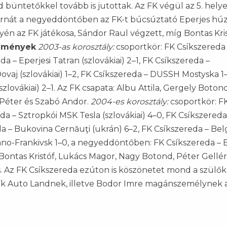
büntetőkkel tovább is jutottak. Az FK végül az 5. helye
ornát a negyeddöntőben az FK-t búcsúztató Eperjes húz
yén az FK játékosa, Sándor Raul végzett, míg Bontas Kri
dmények
2003-as korosztály:
csoportkör: FK Csíkszereda
a – Eperjesi Tatran (szlovákiai) 2–1, FK Csíkszereda –
vaj (szlovákiai) 1–2, FK Csíkszereda – DUSSH Mostyska 1–1;
zlovákiai) 2–1. Az FK csapata: Albu Attila, Gergely Boton
 Péter és Szabó Andor.
2004-es korosztály:
csoportkör: F
da – Sztropkói MSK Tesla (szlovákiai) 4–0, FK Csíkszereda
eda – Bukovina Cernăuţi (ukrán) 6–2, FK Csíkszereda – Bel
ano-Frankivsk 1–0, a negyeddöntőben: FK Csíkszereda – E
 Bontas Kristóf, Lukács Magor, Nagy Botond, Péter Gellér
. Az FK Csíkszereda ezúton is köszönetet mond a szülők
ík Auto Landnek, illetve Bodor Imre magánszemélynek 