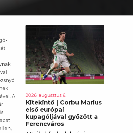
gó-
két
lynak
ival
Rozsnyó
nnek
2026. augusztus 6.
ével. A
Kitekintő | Corbu Marius
ár
első európai
is
kupagóljával győzött a
sapat
Ferencváros
llen,