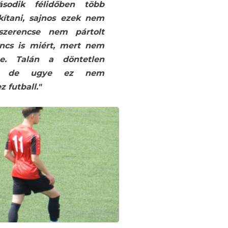
sodik félidőben több
kítani, sajnos ezek nem
zerencse nem pártolt
incs is miért, mert nem
te. Talán a döntetlen
na, de ugye ez nem
 futball."