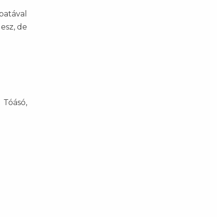
patával
esz, de
 Tóásó,