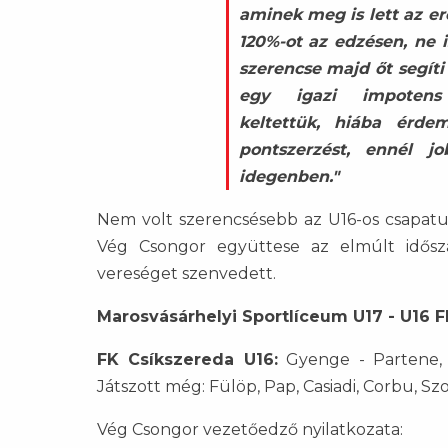
aminek meg is lett az e
120%-ot az edzésen, ne 
szerencse majd őt segíti
egy igazi impotens
keltettük, hiába érde
pontszerzést, ennél jo
idegenben."
Nem volt szerencsésebb az U16-os csapatun
Vég Csongor együttese az elmúlt időszak
vereséget szenvedett.
Marosvásárhelyi Sportlíceum U17 - U16 F
FK Csíkszereda U16:
Gyenge - Partene, Ba
Játszott még: Fülöp, Pap, Casiadi, Corbu, Szo
Vég Csongor vezetőedző nyilatkozata: