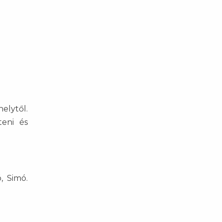
elytől.
teni és
, Simó.