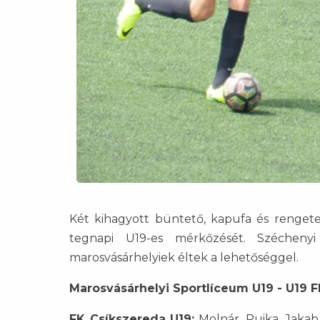
Két kihagyott büntető, kapufa és rengete
tegnapi U19-es mérkőzését. Széchen
marosvásárhelyiek éltek a lehetőséggel.
Marosvásárhelyi Sportlíceum U19 - U19 F
FK Csíkszereda U19:
Molnár, Puika, Jakab, 