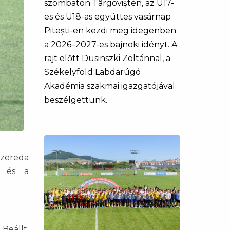
szombaton Târgoviștén, az U17-
es és U18-as együttes vasárnap
Pitești-en kezdi meg idegenben
a 2026–2027-es bajnoki idényt. A
rajt előtt Dusinszki Zoltánnal, a
Székelyföld Labdarúgó
Akadémia szakmai igazgatójával
beszélgettünk.
szereda
t és a
 Beállt: