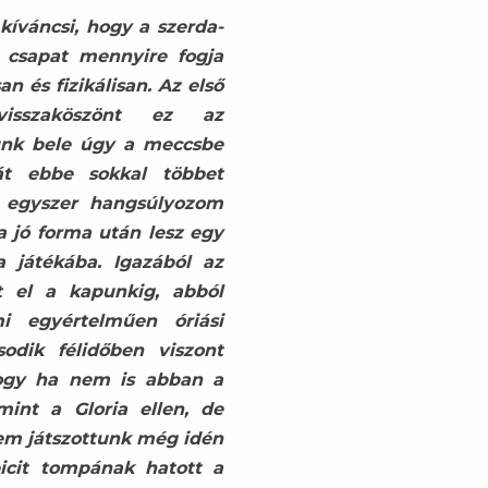
kíváncsi, hogy a szerda-
 csapat mennyire fogja
n és fizikálisan. Az első
visszaköszönt ez az
nk bele úgy a meccsbe
át ebbe sokkal többet
 egyszer hangsúlyozom
a jó forma után lesz egy
a játékába. Igazából az
tt el a kapunkig, abból
i egyértelműen óriási
odik félidőben viszont
hogy ha nem is abban a
mint a Gloria ellen, de
nem játszottunk még idén
icit tompának hatott a