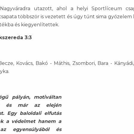
Nagyváradra utazott, ahol a helyi Sportlíceum csa
csapata többször is vezetett és úgy tűnt sima győzelem l
átékba és kiegyenlítettek.
kszereda 3:3
ecze, Kovács, Bakó - Máthis, Zsombori, Bara - Kányádi,
yka.
gű pályán, motiváltan
t és már az elején
. Egy baloldali elfutás
ak a védelmet hanem a
 az egyensúlyából és