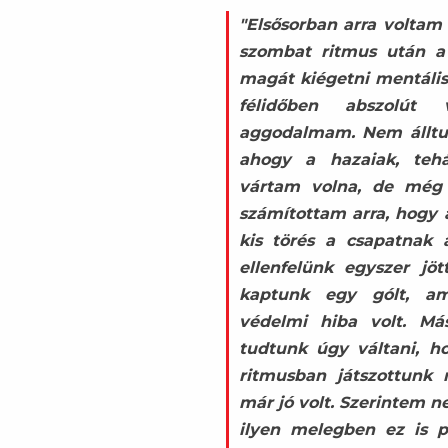
"Elsősorban arra voltam 
szombat ritmus után a
magát kiégetni mentálisa
félidőben abszolút 
aggodalmam. Nem álltu
ahogy a hazaiak, teh
vártam volna, de még
számítottam arra, hogy 
kis törés a csapatnak 
ellenfelünk egyszer jö
kaptunk egy gólt, am
védelmi hiba volt. Más
tudtunk úgy váltani, 
ritmusban játszottunk 
már jó volt. Szerintem 
ilyen melegben ez is p