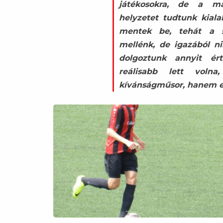
játékosokra, de a má
helyzetet tudtunk kiala
mentek be, tehát a s
mellénk, de igazából n
dolgoztunk annyit ér
reálisabb lett vol
kívánságműsor, hanem ez