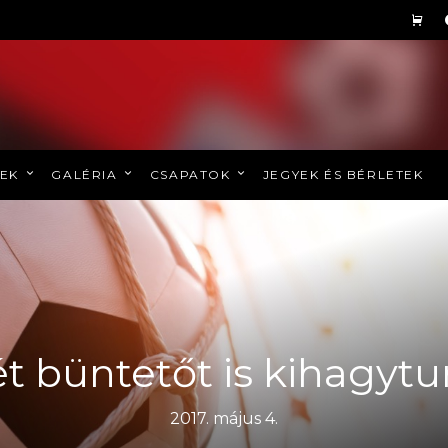
REK
GALÉRIA
CSAPATOK
JEGYEK ÉS BÉRLETEK
t büntetőt is kihagyt
2017. május 4.