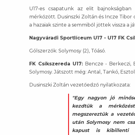
U17-es csapatunk az elit bajnokságban 
mérkőzött. Dusinszki Zoltán és Incze Tibor 
a hazaiak szinte a semmiből jöttek vissza a j
Nagyváradi Sportlíceum U17 - U17 FK Csí
Gólszerzők: Solymosy (2), Tóásó.
FK Csíkszereda U17:
Bencze - Berkeczi, B
Solymosy. Játszott még: Antal, Tankó, Esztol
Dusinszki Zoltán vezetőedző nyilatkozata:
"Egy nagyon jó minősé
kezdtük a mérkőzés
megszereztük a vezetést
után Solymosy nem cs
kapust is kibillenti