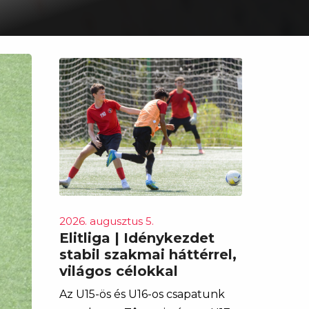
2026. augusztus 5.
Elitliga | Idénykezdet
stabil szakmai háttérrel,
világos célokkal
Az U15-ös és U16-os csapatunk