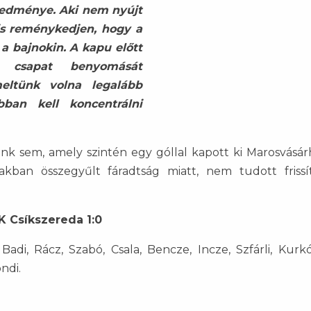
redménye. Aki nem nyújt
is reménykedjen, hogy a
 a bajnokin. A kapu előtt
 csapat benyomását
meltünk volna legalább
bban kell koncentrálni
k sem, amely szintén egy góllal kapott ki Marosvásárh
ban összegyűlt fáradtság miatt, nem tudott frissí
K Csíkszereda 1:0
di, Rácz, Szabó, Csala, Bencze, Incze, Szfárli, Kurkó
ndi.