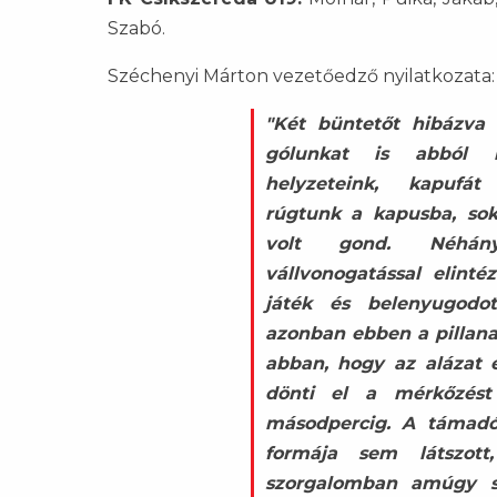
Szabó.
Széchenyi Márton vezetőedző nyilatkozata:
"Két büntetőt hibázva 
gólunkat is abból 
helyzeteink, kapufát 
rúgtunk a kapusba, sok
volt gond. Néhán
vállvonogatással elin
játék és belenyugodott
azonban ebben a pillana
abban, hogy az alázat 
dönti el a mérkőzést
másodpercig. A támadó
formája sem látszot
szorgalomban amúgy s