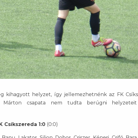
g kihagyott helyzet, így jellemezhetnénk az FK Csík
yi Márton csapata nem tudta berúgni helyzetei
K Csíkszereda 1:0
(0:0)
Banu, Lakatos, Silion, Dobos, Csiszer, Kénesi, Csifó, Bara.