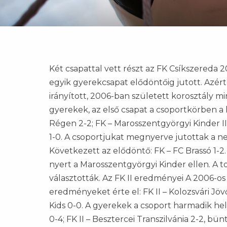
Két csapattal vett részt az FK Csíkszereda
egyik gyerekcsapat elődöntőig jutott. Azért
irányított, 2006-ban született korosztály m
gyerekek, az első csapat a csoportkörben a
Régen 2-2; FK – Marosszentgyörgyi Kinder II.
1-0. A csoportjukat megnyerve jutottak a ne
Következett az elődöntő: FK – FC Brassó 1-
nyert a Marosszentgyörgyi Kinder ellen. A t
választották. Az FK II eredményei A 2006-o
eredményeket érte el: FK II – Kolozsvári Jövő 
Kids 0-0. A gyerekek a csoport harmadik he
0-4; FK II – Besztercei Transzilvánia 2-2, bün