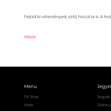
Fejtsd ki véleményed, szólj hozzá te is. A h
Vissza
Menü
Jegye
FK Shop
Jegyek 
Hírek
Online 