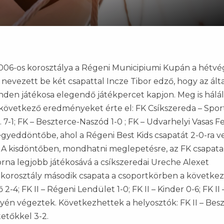
 2006-os korosztálya a Régeni Municipiumi Kupán a hétvé
 nevezett be két csapattal Incze Tibor edző, hogy az ált
inden játékosa elegendő játékpercet kapjon. Meg is hálál
 következő eredményeket érte el: FK Csíkszereda – Spor
 7-1; FK – Beszterce-Naszód 1-0 ; FK – Udvarhelyi Vasas 
gyeddöntőbe, ahol a Régeni Best Kids csapatát 2-0-ra v
2. A kisdöntőben, mondhatni meglepetésre, az FK csapata
orna legjobb játékosává a csíkszeredai Ureche Alexet
s korosztály második csapata a csoportkörben a követke
2-4; FK II – Régeni Lendület 1-0; FK II – Kinder 0-6; FK II 
lyén végeztek. Következhettek a helyosztók: FK II – Bes
tetőkkel 3-2.