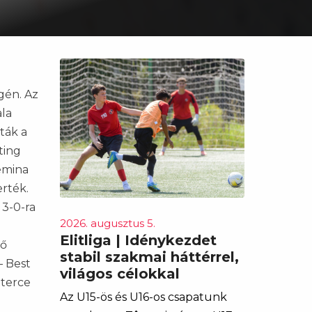
gén. Az
ala
ták a
ting
Femina
erték.
 3-0-ra
2026. augusztus 5.
Elitliga | Idénykezdet
ző
stabil szakmai háttérrel,
– Best
világos célokkal
zterce
Az U15-ös és U16-os csapatunk