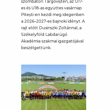
szombaton Târgoviștén, az U17-
es és U18-as együttes vasárnap
Pitești-en kezdi meg idegenben
a 2026–2027-es bajnoki idényt. A
rajt előtt Dusinszki Zoltánnal, a
Székelyföld Labdarúgó
Akadémia szakmai igazgatójával
beszélgettünk.