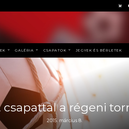
REK
GALÉRIA
CSAPATOK
JEGYEK ÉS BÉRLETEK
 csapattal a régeni to
2015. március 8.