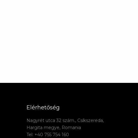
Elérhetőség
Nagyrét utca 32 szám., Csíkszereda,
Hargita megye, Romania
Tel: +40 755 754 160