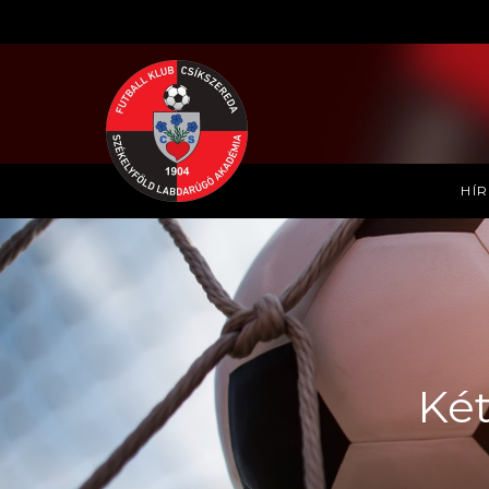
HÍ
Két