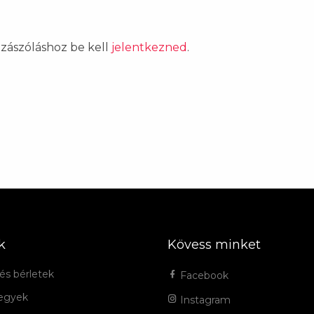
ozzászóláshoz be kell
jelentkezned
.
k
Kövess minket
és bérletek
Facebook
jegyek
Instagram