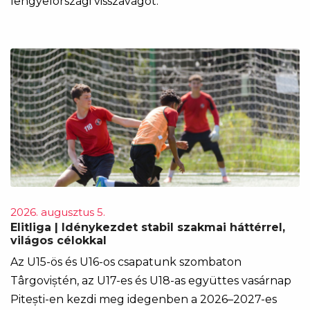
lengyelországi visszavágót.
2026. augusztus 5.
Elitliga | Idénykezdet stabil szakmai háttérrel,
világos célokkal
Az U15-ös és U16-os csapatunk szombaton
Târgoviștén, az U17-es és U18-as együttes vasárnap
Pitești-en kezdi meg idegenben a 2026–2027-es