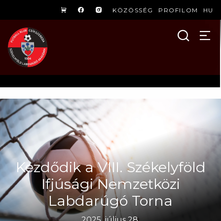
KÖZÖSSÉG
PROFILOM
HU
Kezdődik a VIII. Székelyföld
Ifjúsági Nemzetközi
Labdarúgó Torna
2025. július 28.