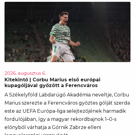
2026. augusztus 6.
Kitekintő | Corbu Marius első európai
kupagóljával győzött a Ferencváros
A Székelyföld Labdarúgó Akadémia neveltje, Corbu
Marius szerezte a Ferencváros győztes gólját szerda
este az UEFA Európa-liga selejtezőjének harmadik
fordulójában, így a magyar rekordbajnok 1–0-s
előnyből várhatja a Górnik Zabrze elleni